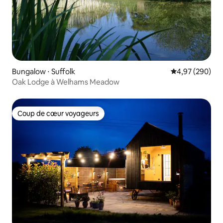
Bungalow ⋅ Suffolk
Évaluation moy
4,97 (290)
Oak Lodge à Welhams Meadow
Coup de cœur voyageurs
Coup de cœur voyageurs