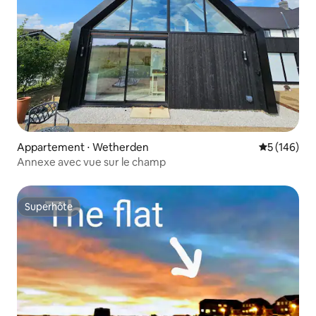
Appartement ⋅ Wetherden
Évaluation 
5 (146)
Annexe avec vue sur le champ
Superhôte
Superhôte