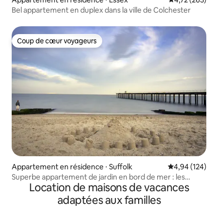
Bel appartement en duplex dans la ville de Colchester
Coup de cœur voyageurs
Coup de cœur voyageurs
Appartement en résidence ⋅ Suffolk
Évaluation moy
4,94 (124)
Superbe appartement de jardin en bord de mer : les
Location de maisons de vacances
chiens sont les bienvenus
adaptées aux familles