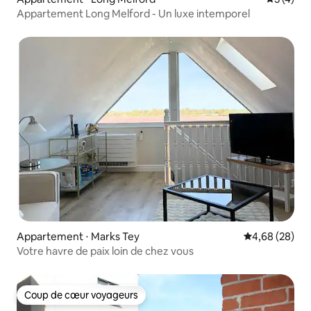
Appartement Long Melford - Un luxe intemporel
Appartement ⋅ Marks Tey
Évaluation mo
4,68 (28)
Votre havre de paix loin de chez vous
Coup de cœur voyageurs
Coup de cœur voyageurs