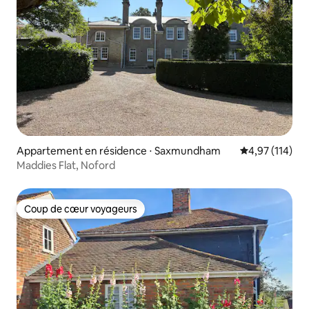
Appartement en résidence ⋅ Saxmundham
Évaluation moy
4,97 (114)
Maddies Flat, Noford
Coup de cœur voyageurs
Coup de cœur voyageurs