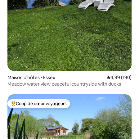
Maison d'hôtes ⋅ Essex
Évaluation moy
4,99 (190)
Meadow water view peaceful countryside with ducks
Coup de cœur voyageurs
Coups de cœur voyageurs les plus appréciés