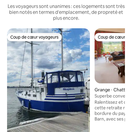
Les voyageurs sont unanimes : ces logements sont très
bien notés en termes d'emplacement, de propreté et
plus encore.
Coup de cœur voyageurs
Coup de cœur vo
Coup de cœur voyageurs
Coup de cœur vo
Grange ⋅ Chattis
Superbe conversio
Suffolk
Ralentissez et dé
cette retraite rur
bordure du pays de Co
Barn, avec ses pou
poêle à bois, se t
milieu d'hectares 