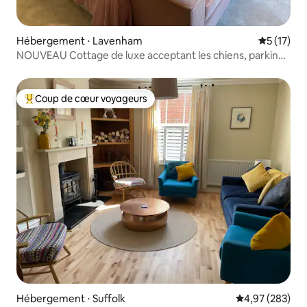
Hébergement ⋅ Lavenham
Évaluation
5 (17)
NOUVEAU Cottage de luxe acceptant les chiens, parking
pour véhicules électriques, jardin
Coup de cœur voyageurs
Coups de cœur voyageurs les plus appréciés
Hébergement ⋅ Suffolk
Évaluation moy
4,97 (283)