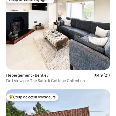
Coup de cœur voyageurs
Hébergement ⋅ Bentley
Évaluation m
4,9 (21)
Dell View par The Suffolk Cottage Collection
Coup de cœur voyageurs
Coups de cœur voyageurs les plus appréciés