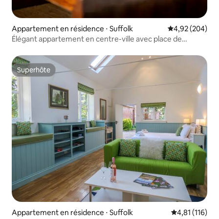
Appartement en résidence ⋅ Suffolk
Évaluation moy
4,92 (204)
Élégant appartement en centre-ville avec place de
parking
Superhôte
Superhôte
Appartement en résidence ⋅ Suffolk
Évaluation moy
4,81 (116)