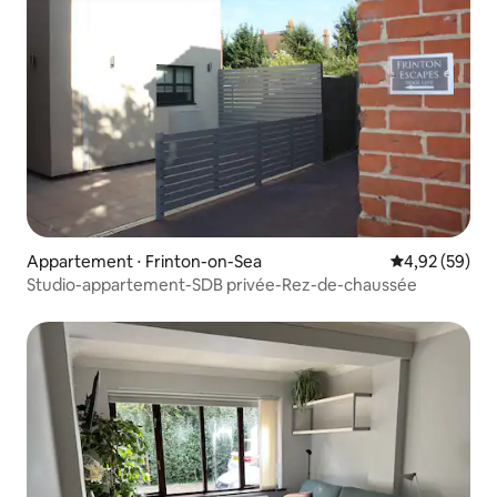
Appartement ⋅ Frinton-on-Sea
Évaluation mo
4,92 (59)
Studio-appartement-SDB privée-Rez-de-chaussée