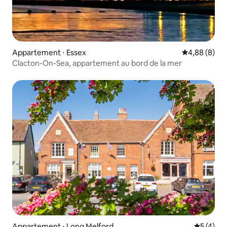
Appartement ⋅ Essex
Évaluation m
4,88 (8)
Clacton-On-Sea, appartement au bord de la mer
Appartement ⋅ Long Melford
Évaluatio
5 (4)