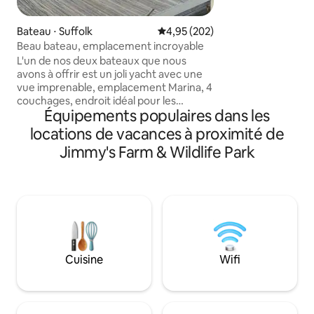
vallonnées, à que
certains des sites 
Bateau ⋅ Suffolk
Évaluation moyenne sur la base 
4,95 (202)
emblématiques de 
Beau bateau, emplacement incroyable
Hoo, présenté sur N
L'un de nos deux bateaux que nous
Réveillez-vous au
avons à offrir est un joli yacht avec une
colvert sauvages su
vue imprenable, emplacement Marina, 4
prunes juteuses da
couchages, endroit idéal pour les
à l'aventure à trav
Équipements populaires dans les
réunions, ou tout simplement pour se
pour la marche, le 
détendre. Incroyablement chaleureux
simplement pour s
locations de vacances à proximité de
et confortable, avec chauffage. Tout ce
Jimmy's Farm & Wildlife Park
dont vous avez besoin pour quelques
jours, avec une machine à café, une
télévision, une cheminée, 2 salles de
bains, une douche chaude, 1 lit double,
2 lits simples, un lave-linge, un
réfrigérateur et un congélateur, un
parking gratuit sur place. Que demander
de plus ? Si vous ne trouvez pas la date
Cuisine
Wifi
dont vous avez besoin, veuillez
consulter notre autre bateau.
https://air.tl/tOyHUoiv