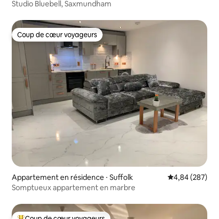
Studio Bluebell, Saxmundham
Coup de cœur voyageurs
Coup de cœur voyageurs
Appartement en résidence ⋅ Suffolk
Évaluation moy
4,84 (287)
Somptueux appartement en marbre
Coup de cœur voyageurs