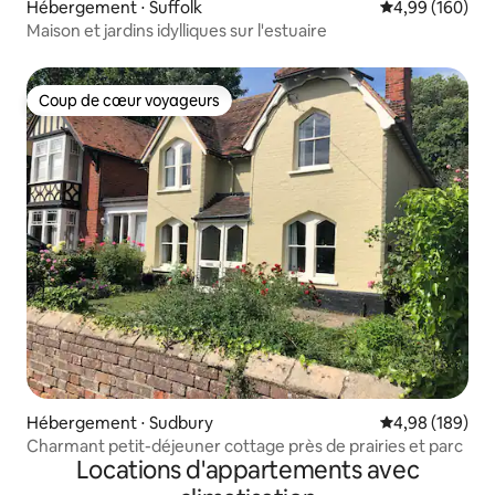
Hébergement ⋅ Suffolk
Évaluation moy
4,99 (160)
Maison et jardins idylliques sur l'estuaire
Coup de cœur voyageurs
Coup de cœur voyageurs
Hébergement ⋅ Sudbury
Évaluation moy
4,98 (189)
Charmant petit-déjeuner cottage près de prairies et parc
Locations d'appartements avec