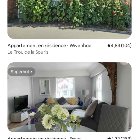
Appartement en résidence ⋅ Wivenhoe
Évaluation moy
4,83 (104)
Le Trou de la Souris
Superhôte
Superhôte
Appartement en résidence ⋅ Essex
Évaluation moy
4,72 (263)