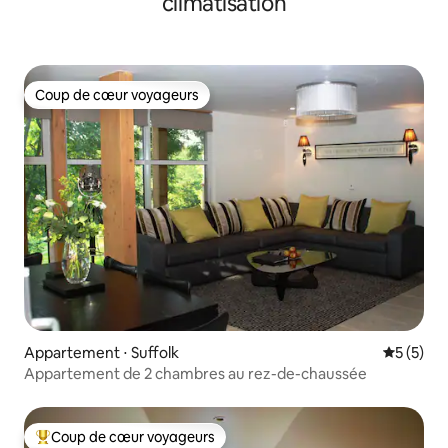
climatisation
Coup de cœur voyageurs
Coup de cœur voyageurs
Appartement ⋅ Suffolk
Évaluatio
5 (5)
Appartement de 2 chambres au rez-de-chaussée
Coup de cœur voyageurs
Coups de cœur voyageurs les plus appréciés