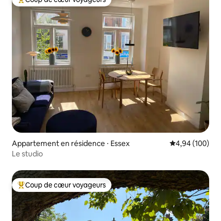
Coups de cœur voyageurs les plus appréciés
Appartement en résidence ⋅ Essex
Évaluation moy
4,94 (100)
Le studio
Coup de cœur voyageurs
Coups de cœur voyageurs les plus appréciés