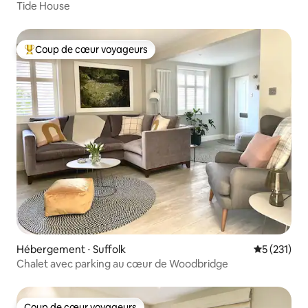
Tide House
Coup de cœur voyageurs
Coups de cœur voyageurs les plus appréciés
Hébergement ⋅ Suffolk
Évaluation 
5 (231)
Chalet avec parking au cœur de Woodbridge
Coup de cœur voyageurs