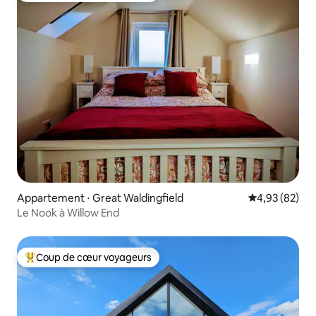
Appartement ⋅ Great Waldingfield
Évaluation mo
4,93 (82)
Le Nook à Willow End
Coup de cœur voyageurs
Coups de cœur voyageurs les plus appréciés