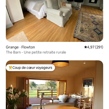
Grange ⋅ Flowton
Évaluation moy
4,97 (291)
The Barn - Une petite retraite rurale
Coup de cœur voyageurs
Coups de cœur voyageurs les plus appréciés