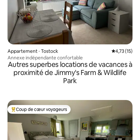
Appartement ⋅ Tostock
Évaluation mo
4,73 (15)
Annexe indépendante confortable
Autres superbes locations de vacances à
proximité de Jimmy's Farm & Wildlife
Park
Coup de cœur voyageurs
Coups de cœur voyageurs les plus appréciés