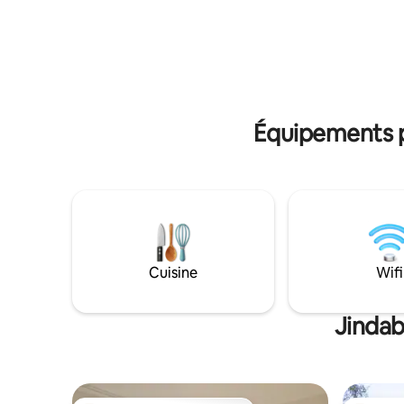
tout ce dont vous avez besoin pour
est situé
préparer un repas, apportez vos propres
stations d
aliments SALLE DE BAIN/BUANDERIE
à 7 minut
Lave-linge et sèche-linge, articles de
toilette, serviettes
Équipements p
Cuisine
Wifi
Jindab