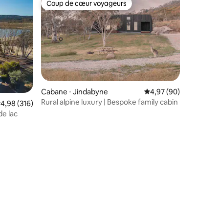
Coup de cœur voyageurs
lus appréciés
Coup de cœur voyageurs
Cabane ⋅ Jindabyne
Évaluation moyenne su
4,97 (90)
Rural alpine luxury | Bespoke family cabin
valuation moyenne sur la base de 316 commentaires : 4,98 sur 5
4,98 (316)
e lac
mmentaires : 5 sur 5