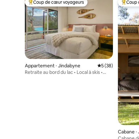
Coup de cœur voyageurs
Coup 
Coups de cœur voyageurs les plus appréciés
Coups de
Appartement ⋅ Jindabyne
Évaluation moyenne 
5 (38)
Retraite au bord du lac • Local à skis •
Télévision connectée • Wi-Fi
Cabane ⋅
Cabane de