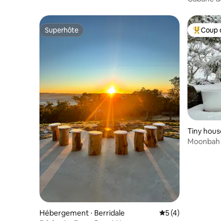
enneigée
Superhôte
Coup 
Superhôte
Coups de
Tiny hou
Moonbah 
maison ro
Hébergement ⋅ Berridale
Évaluation moyenn
5 (4)