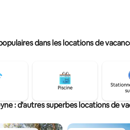
 à seulement 35 minutes des
Chauffage/climatisation à cycle
e ski de Thredbo et Perisher et
Réservez votre escapade à Ji
es de Jindabyne.
dès aujourd'hui !
opulaires dans les locations de vacanc
Stationn
Piscine
su
yne : d'autres superbes locations de v