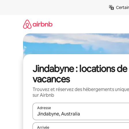
Aller
Certai
directement
au
contenu
Jindabyne : locations de
vacances
Trouvez et réservez des hébergements uniqu
sur Airbnb
Adresse
Lorsque les résultats s'affichent, utilisez les flèc
Arrivée