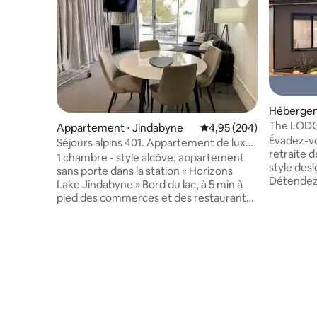
Hébergem
ne
The LODGE
Appartement ⋅ Jindabyne
Évaluation moyenne sur 
4,95 (204)
Jindabyn
Évadez-vo
Séjours alpins 401. Appartement de luxe
retraite 
en bord de lac avec lit KING SIZE
1 chambre - style alcôve, appartement
style desi
sans porte dans la station « Horizons
Détendez-
Lake Jindabyne » Bord du lac, à 5 min à
nuits froi
pied des commerces et des restaurants
pour avoir
Cuisine américaine, salon, salle à manger,
profitez d
Wi-Fi, climatisation RC Balcons privés et
ensoleillée spaci
ensoleillés + vue magnifique sur le lac
comprenne
Parfait pour un couple ou une famille de
télévisio
4 personnes COUCHAGES Chambre : 1 lit
foyer exté
KING Salon : 1 canapé-lit Queen Size ** si
King Size
demandé au moment de la réservation,
équipemen
nous fournirons la literie CUISINE avec
après vos