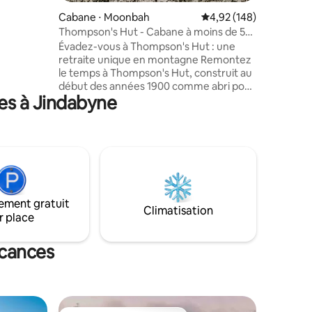
 ⭐ inversé
Cabane ⋅ Moonbah
Évaluation moyenne sur
4,92 (148)
ndabyne
Thompson's Hut - Cabane à moins de 5
minutes de Jindabyne
Évadez-vous à Thompson's Hut : une
retraite unique en montagne Remontez
le temps à Thompson's Hut, construit au
début des années 1900 comme abri pour
es à Jindabyne
les éleveurs de bétail sur les Snowy
Plains. Déplacée avec soin et restaurée
avec sensibilité, la cabane allie charme
rustique et confort moderne. Nichée
dans les montagnes enneigées, elle est
idéale pour les couples ou les petits
groupes en quête de romantisme,
d'aventure ou simplement de temps
ement gratuit
pour se détendre. Installez-vous
Climatisation
r place
confortablement près du feu, explorez
des paysages époustouflants et
imprégnez-vous de la beauté
acances
intemporelle de cette escapade
historique.