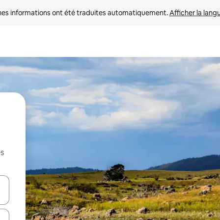
nes informations ont été traduites automatiquement. 
Afficher la lang
es
hes vers le haut et vers le bas pour les parcourir ou en appuyant et en fai