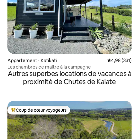
Appartement ⋅ Katikati
Évaluation moy
4,98 (331)
Les chambres de maître à la campagne
Autres superbes locations de vacances à
proximité de Chutes de Kaiate
Coup de cœur voyageurs
Coups de cœur voyageurs les plus appréciés