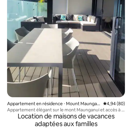
Appartement en résidence ⋅ Mount Maungan
Évaluation mo
4,94 (80)
ui
Appartement élégant sur le mont Maunganui et accès à la
Location de maisons de vacances
piscine
adaptées aux familles