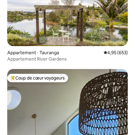
Appartement ⋅ Tauranga
Évaluation moy
4,95 (653)
Appartement River Gardens
Coup de cœur voyageurs
Coups de cœur voyageurs les plus appréciés