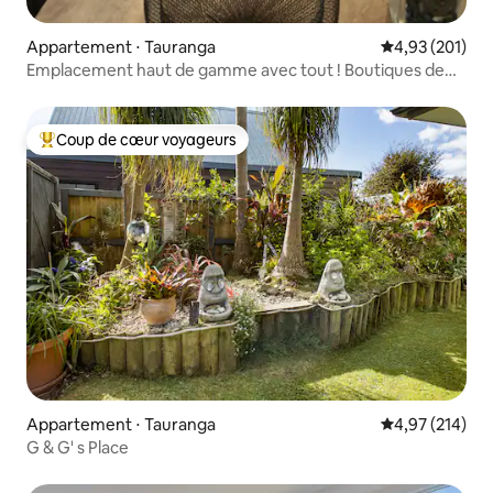
Appartement ⋅ Tauranga
Évaluation moy
4,93 (201)
Emplacement haut de gamme avec tout ! Boutiques de
plage et plus encore
Coup de cœur voyageurs
Coups de cœur voyageurs les plus appréciés
Appartement ⋅ Tauranga
Évaluation moy
4,97 (214)
G & G' s Place