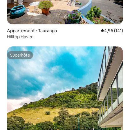
Appartement ⋅ Tauranga
Évaluation moy
4,96 (141)
Hilltop Haven
Superhôte
Superhôte