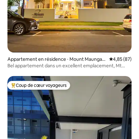
Appartement en résidence ⋅ Mount Maungan
Évaluation mo
4,85 (87)
ui
Bel appartement dans un excellent emplacement, Mt
Maunganui
Coup de cœur voyageurs
Coups de cœur voyageurs les plus appréciés