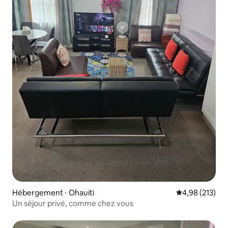
Hébergement ⋅ Ohauiti
Évaluation moy
4,98 (213)
Un séjour privé, comme chez vous