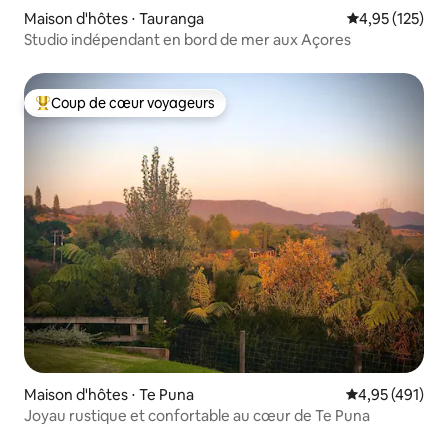
Maison d'hôtes ⋅ Tauranga
Évaluation moy
4,95 (125)
Studio indépendant en bord de mer aux Açores
Coup de cœur voyageurs
Coups de cœur voyageurs les plus appréciés
Maison d'hôtes ⋅ Te Puna
Évaluation moy
4,95 (491)
Joyau rustique et confortable au cœur de Te Puna