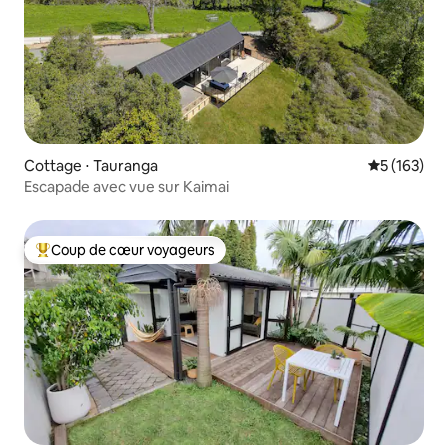
Cottage ⋅ Tauranga
Évaluation 
5 (163)
Escapade avec vue sur Kaimai
Coup de cœur voyageurs
Coups de cœur voyageurs les plus appréciés