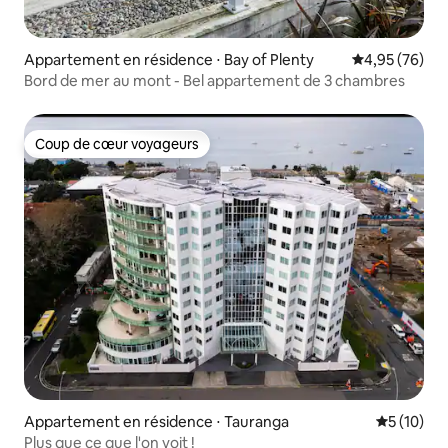
Appartement en résidence ⋅ Bay of Plenty
Évaluation mo
4,95 (76)
Bord de mer au mont - Bel appartement de 3 chambres
Coup de cœur voyageurs
Coup de cœur voyageurs
Appartement en résidence ⋅ Tauranga
Évaluation
5 (10)
Plus que ce que l'on voit !