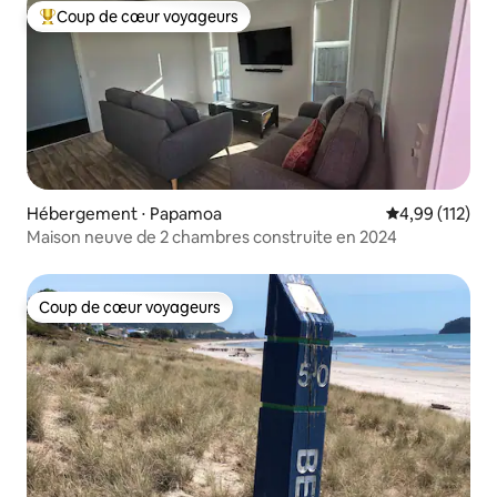
Coup de cœur voyageurs
Coups de cœur voyageurs les plus appréciés
Hébergement ⋅ Papamoa
Évaluation moy
4,99 (112)
Maison neuve de 2 chambres construite en 2024
Coup de cœur voyageurs
Coup de cœur voyageurs