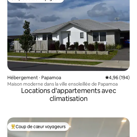
Coup de cœur voyageurs
Hébergement ⋅ Papamoa
Évaluation moy
4,96 (194)
Maison moderne dans la ville ensoleillée de Papamoa
Locations d'appartements avec
climatisation
Coup de cœur voyageurs
Coups de cœur voyageurs les plus appréciés