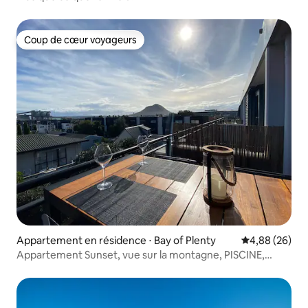
Coup de cœur voyageurs
Coup de cœur voyageurs
Appartement en résidence ⋅ Bay of Plenty
Évaluation mo
4,88 (26)
Appartement Sunset, vue sur la montagne, PISCINE,
SALLE DE GYM, JACUZZI