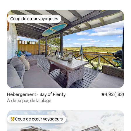
Coup de cœur voyageurs
Coup de cœur voyageurs
Hébergement ⋅ Bay of Plenty
Évaluation moy
4,92 (183)
À deux pas de la plage
Coup de cœur voyageurs
Coups de cœur voyageurs les plus appréciés