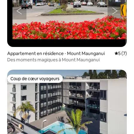
Appartement en résidence ⋅ Mount Maunganui
Évaluatio
5 (7)
Des moments magiques à Mount Maunganui
Coup de cœur voyageurs
Coup de cœur voyageurs