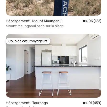
Hébergement ⋅ Mount Maunganui
Évaluation moy
4,96 (133)
Mount Maunganui bach sur la plage
Coup de cœur voyageurs
Coup de cœur voyageurs
Hébergement ⋅ Tauranga
Évaluation moy
4,91 (459)