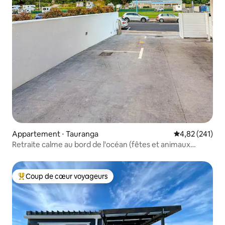
Appartement ⋅ Tauranga
Évaluation moy
4,82 (241)
Retraite calme au bord de l'océan (fêtes et animaux
strictement interdits)
Coup de cœur voyageurs
Coups de cœur voyageurs les plus appréciés