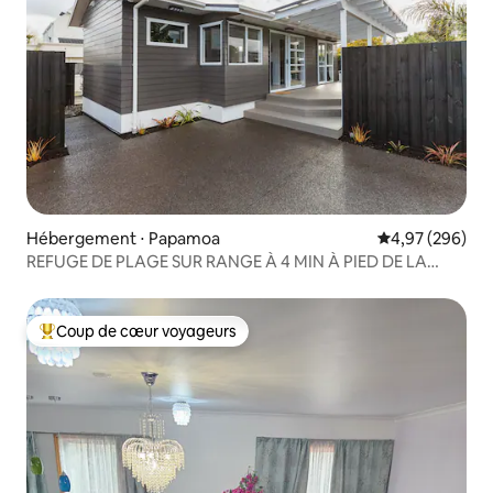
Hébergement ⋅ Papamoa
Évaluation moy
4,97 (296)
REFUGE DE PLAGE SUR RANGE À 4 MIN À PIED DE LA
PLAGE
Coup de cœur voyageurs
Coups de cœur voyageurs les plus appréciés