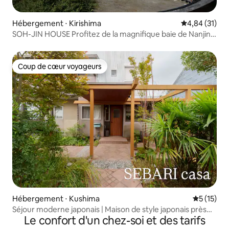
Hébergement ⋅ Kirishima
Évaluation mo
4,84 (31)
SOH-JIN HOUSE Profitez de la magnifique baie de Nanjing
et de l'île aux cerisiers, ainsi que du ciel étoilé la nuit.
Jusqu'à 5 personnes, en famille ou en groupe !
Coup de cœur voyageurs
Coup de cœur voyageurs
Hébergement ⋅ Kushima
Évaluation
5 (15)
Séjour moderne japonais | Maison de style japonais près
Le confort d'un chez-soi et des tarifs
de la gare de Kushima | Idéal pour les voyages touristiques
et en famille