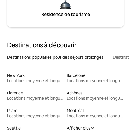
Résidence de tourisme
Destinations à découvrir
Destinations populaires pour des séjours prolongés
Destinati
New York
Barcelone
Locations moyenne et longue durée
Locations moyenne et longue durée
Florence
Athènes
Locations moyenne et longue durée
Locations moyenne et longue durée
Miami
Montréal
Locations moyenne et longue durée
Locations moyenne et longue durée
Seattle
Afficher plus