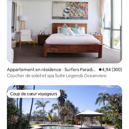
Appartement en résidence ⋅ Surfers Paradis
Évaluation moy
4,94 (300)
e
Coucher de soleil et spa Suite Legends Oceanview
Coup de cœur voyageurs
Coup de cœur voyageurs