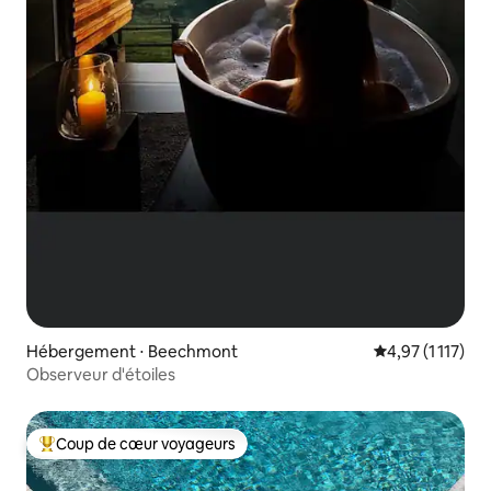
Hébergement ⋅ Beechmont
Évaluation moye
4,97 (1 117)
Observeur d'étoiles
Coup de cœur voyageurs
Coups de cœur voyageurs les plus appréciés