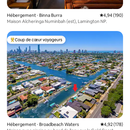
Hébergement ⋅ Binna Burra
Évaluation moy
4,94 (190)
Maison Alcheringa Numinbah (est), Lamington NP.
Coup de cœur voyageurs
Coups de cœur voyageurs les plus appréciés
Hébergement ⋅ Broadbeach Waters
Évaluation moy
4,92 (178)