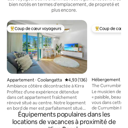
bien notés en termes d'emplacement, de propreté et
plus encore.
Coup de cœur voyageurs
Coup de cœur 
Coups de cœur voyageurs les plus appréciés
Coups de cœur vo
Hébergement ⋅ C
Appartement ⋅ Coolangatta
Évaluation moyenne sur la base 
4,93 (136)
The Currumbin Tr
Ambiance côtière décontractée à Kirra
Sauna/Icebath/Flo
Le musicien de rock
Profitez d'une expérience détendue
« paisible, beau et
dans cet appartement fraîchement
vous dans cette o
rénové situé au centre. Notre logement
de Currumbin Hill,
en bord de mer est parfaitement situé
Équipements populaires dans les
imprenable sur l'oc
pour profiter d'un séjour relaxant au
Cette maison indé
bord de la plage. Il se trouve à quelques
locations de vacances à proximité de
niveaux offre luxe 
minutes à pied des drapeaux de Kirra