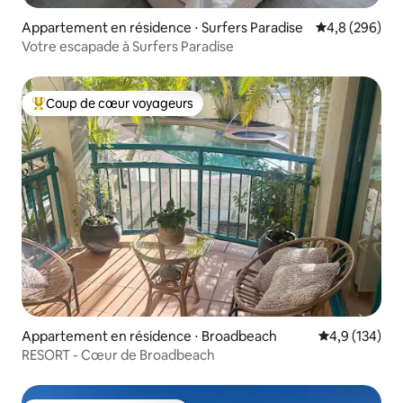
Appartement en résidence ⋅ Surfers Paradise
Évaluation mo
4,8 (296)
Votre escapade à Surfers Paradise
Coup de cœur voyageurs
Coups de cœur voyageurs les plus appréciés
Appartement en résidence ⋅ Broadbeach
Évaluation mo
4,9 (134)
RESORT - Cœur de Broadbeach