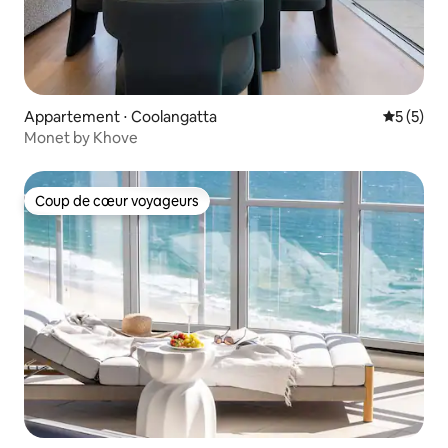
Appartement ⋅ Coolangatta
Évaluatio
5 (5)
Monet by Khove
Coup de cœur voyageurs
Coup de cœur voyageurs