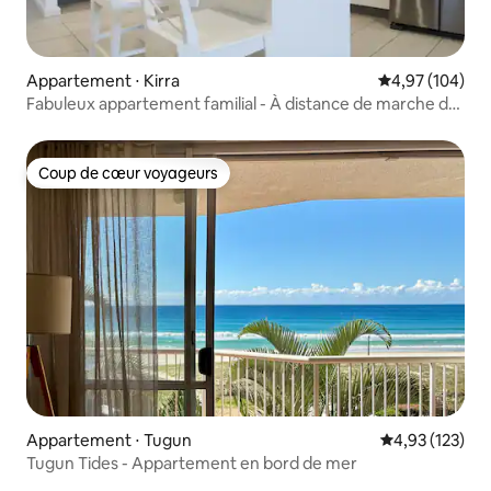
Appartement ⋅ Kirra
Évaluation moy
4,97 (104)
Fabuleux appartement familial - À distance de marche de
la plage
Coup de cœur voyageurs
Coup de cœur voyageurs
Appartement ⋅ Tugun
Évaluation moy
4,93 (123)
Tugun Tides - Appartement en bord de mer