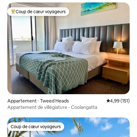
Coup de cœur voyageurs
Coups de cœur voyageurs les plus appréciés
Appartement ⋅ Tweed Heads
Évaluation moy
4,99 (151)
Appartement de villégiature - Coolangatta
Coup de cœur voyageurs
Coup de cœur voyageurs