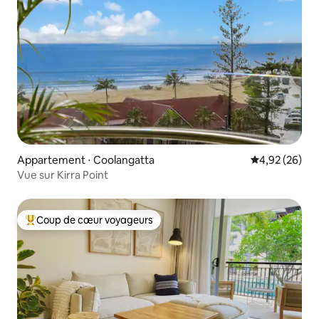
Appartement ⋅ Coolangatta
Évaluation mo
4,92 (26)
Vue sur Kirra Point
Coup de cœur voyageurs
Coups de cœur voyageurs les plus appréciés