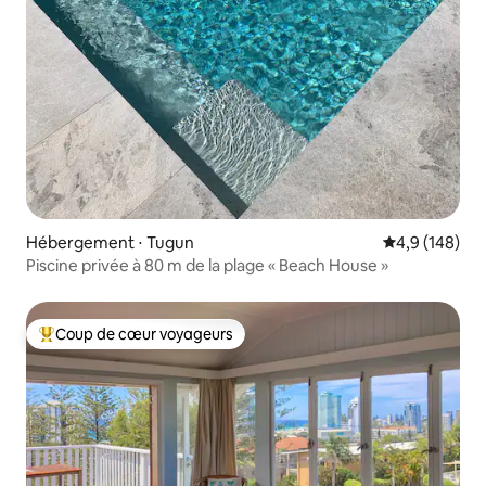
Hébergement ⋅ Tugun
Évaluation mo
4,9 (148)
Piscine privée à 80 m de la plage « Beach House »
Coup de cœur voyageurs
Coups de cœur voyageurs les plus appréciés