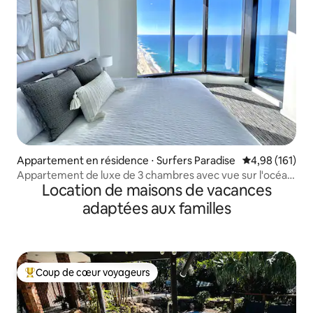
Appartement en résidence ⋅ Surfers Paradise
Évaluation moy
4,98 (161)
Appartement de luxe de 3 chambres avec vue sur l'océan,
Location de maisons de vacances
piscines et spa
adaptées aux familles
Coup de cœur voyageurs
Coups de cœur voyageurs les plus appréciés