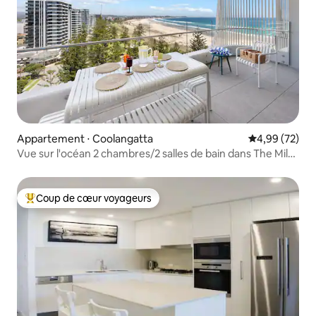
Appartement ⋅ Coolangatta
Évaluation mo
4,99 (72)
Vue sur l'océan 2 chambres/2 salles de bain dans The Miles
Residences, Kirra
Coup de cœur voyageurs
Coups de cœur voyageurs les plus appréciés