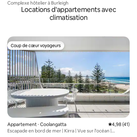
Complexe hôtelier à Burleigh
Locations d'appartements avec
climatisation
Coup de cœur voyageurs
Coup de cœur voyageurs
Appartement ⋅ Coolangatta
Évaluation mo
4,98 (41)
Escapade en bord de mer | Kirra | Vue sur l'océan |
6 voyageurs