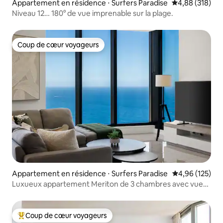
Appartement en résidence ⋅ Surfers Paradise
Évaluation moy
4,88 (318)
Niveau 12… 180° de vue imprenable sur la plage.
Coup de cœur voyageurs
Coup de cœur voyageurs
Appartement en résidence ⋅ Surfers Paradise
Évaluation moy
4,96 (125)
Luxueux appartement Meriton de 3 chambres avec vue
sur l'océan
Coup de cœur voyageurs
Coups de cœur voyageurs les plus appréciés