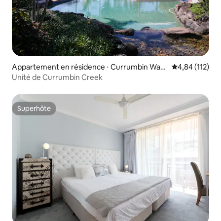
Appartement en résidence ⋅ Currumbin Wate
Évaluation moy
4,84 (112)
rs
Unité de Currumbin Creek
Superhôte
Superhôte