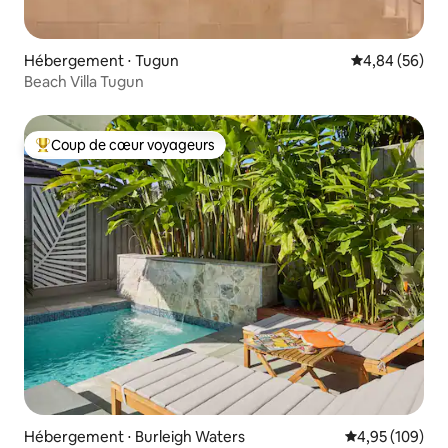
Hébergement ⋅ Tugun
Évaluation mo
4,84 (56)
Beach Villa Tugun
Coup de cœur voyageurs
Coups de cœur voyageurs les plus appréciés
Hébergement ⋅ Burleigh Waters
Évaluation moy
4,95 (109)