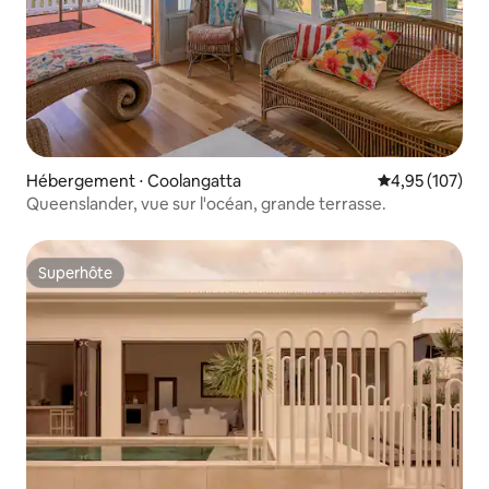
Hébergement ⋅ Coolangatta
Évaluation moy
4,95 (107)
Queenslander, vue sur l'océan, grande terrasse.
Superhôte
Superhôte