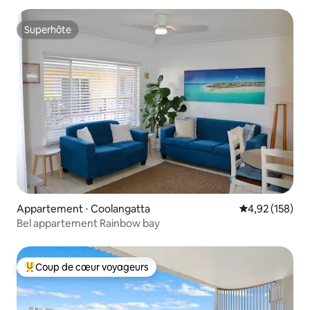
Superhôte
Superhôte
Appartement ⋅ Coolangatta
Évaluation moy
4,92 (158)
Bel appartement Rainbow bay
Coup de cœur voyageurs
Coups de cœur voyageurs les plus appréciés