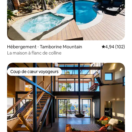
Hébergement ⋅ Tamborine Mountain
Évaluation moy
4,94 (102)
La maison à flanc de colline
Coup de cœur voyageurs
Coup de cœur voyageurs