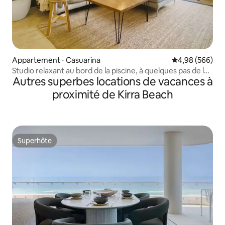
Appartement ⋅ Casuarina
Évaluation moy
4,98 (566)
Studio relaxant au bord de la piscine, à quelques pas de la
Autres superbes locations de vacances à
plage
proximité de Kirra Beach
Superhôte
Superhôte