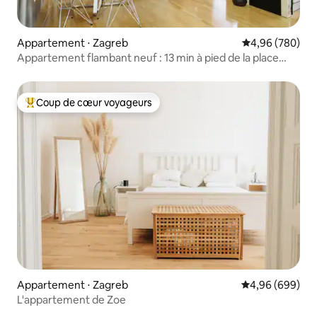
Appartement ⋅ Zagreb
Évaluation moy
4,96 (780)
Appartement flambant neuf : 13 min à pied de la place
principale
Coup de cœur voyageurs
Coups de cœur voyageurs les plus appréciés
Appartement ⋅ Zagreb
Évaluation moye
4,96 (699)
L'appartement de Zoe