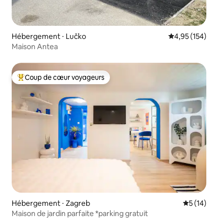
Hébergement ⋅ Lučko
Évaluation moy
4,95 (154)
Maison Antea
Coup de cœur voyageurs
Coups de cœur voyageurs les plus appréciés
Hébergement ⋅ Zagreb
Évaluation
5 (14)
Maison de jardin parfaite *parking gratuit