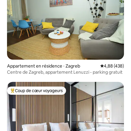
Appartement en résidence ⋅ Zagreb
Évaluation moy
4,88 (438)
Centre de Zagreb, appartement Lenuzzi - parking gratuit
Coup de cœur voyageurs
Coups de cœur voyageurs les plus appréciés