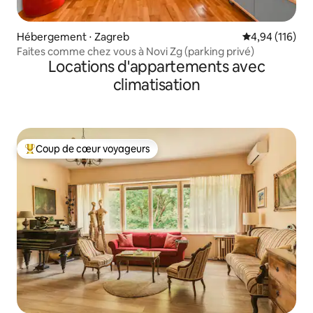
Hébergement ⋅ Zagreb
Évaluation moy
4,94 (116)
Faites comme chez vous à Novi Zg (parking privé)
Locations d'appartements avec
climatisation
Coup de cœur voyageurs
Coups de cœur voyageurs les plus appréciés