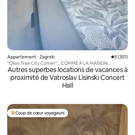
Appartement ⋅ Zagreb
Évaluation 
5 (301)
"Olive Tree City Corner"...COMME À LA MAISON...
Autres superbes locations de vacances à
proximité de Vatroslav Lisinski Concert
Hall
Coup de cœur voyageurs
Coups de cœur voyageurs les plus appréciés