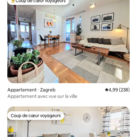
Coup de cœur voyageurs
Coups de cœur voyageurs les plus appréciés
Appartement ⋅ Zagreb
Évaluation moy
4,99 (238)
Appartement avec vue sur la ville
Coup de cœur voyageurs
Coup de cœur voyageurs