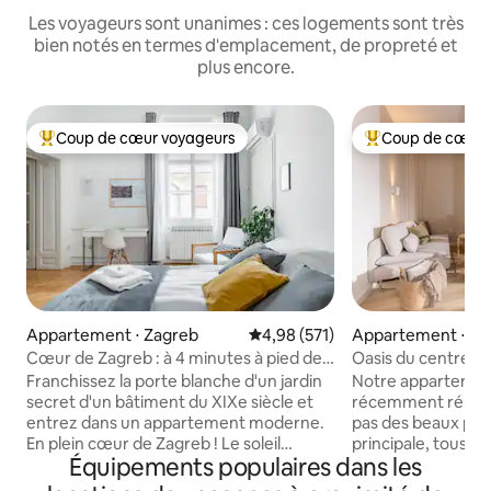
Les voyageurs sont unanimes : ces logements sont très
bien notés en termes d'emplacement, de propreté et
plus encore.
Coup de cœur voyageurs
Coup de cœur 
Coups de cœur voyageurs les plus appréciés
Coups de cœur vo
Appartement ⋅ Zagreb
Évaluation moyenne sur la base 
4,98 (571)
Appartement ⋅ Za
Cœur de Zagreb : à 4 minutes à pied de
Oasis du centre-vi
la place principale
terrasse et parkin
Franchissez la porte blanche d'un jardin
Notre appartemen
secret d'un bâtiment du XIXe siècle et
récemment rénové
entrez dans un appartement moderne.
pas des beaux parc
En plein cœur de Zagreb ! Le soleil
principale, tous ét
Équipements populaires dans les
pénètre par de hautes fenêtres pour
d'événements de l
illuminer les parquets magnifiquement
marché de Noël et 