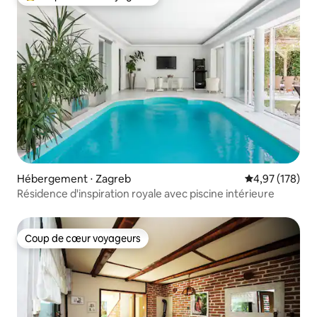
Coups de cœur voyageurs les plus appréciés
Hébergement ⋅ Zagreb
Évaluation moy
4,97 (178)
Résidence d'inspiration royale avec piscine intérieure
Coup de cœur voyageurs
Coup de cœur voyageurs