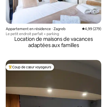
Appartement en résidence ⋅ Zagreb
Évaluation moy
4,99 (279)
Le petit endroit parfait + parking
Location de maisons de vacances
adaptées aux familles
Coup de cœur voyageurs
Coups de cœur voyageurs les plus appréciés