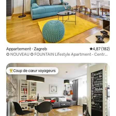
Appartement ⋅ Zagreb
Évaluation moy
4,87 (182)
✪ NOUVEAU ✪ FOUNTAIN Lifestyle Apartment - Centre-
ville
Coup de cœur voyageurs
Coups de cœur voyageurs les plus appréciés