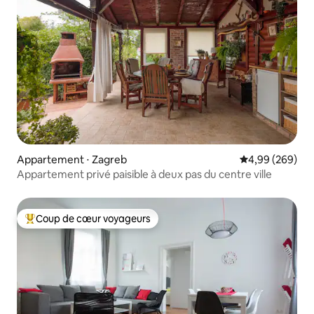
Appartement ⋅ Zagreb
Évaluation moy
4,99 (269)
Appartement privé paisible à deux pas du centre ville
Coup de cœur voyageurs
Coups de cœur voyageurs les plus appréciés