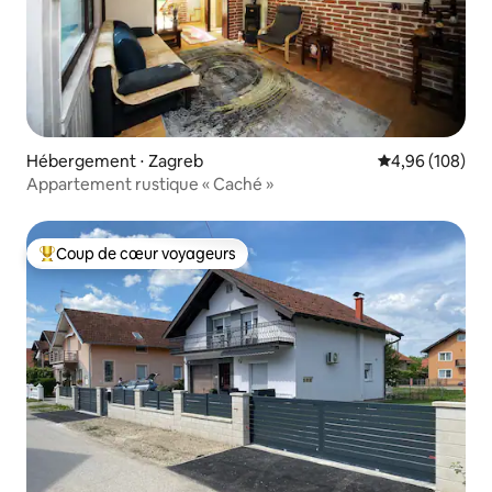
Hébergement ⋅ Zagreb
Évaluation moy
4,96 (108)
Appartement rustique « Caché »
Coup de cœur voyageurs
Coups de cœur voyageurs les plus appréciés