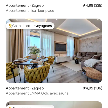
Appartement ⋅ Zagreb
Évaluation moy
4,99 (335)
Appartement Ilica fleur place
Coup de cœur voyageurs
Coups de cœur voyageurs les plus appréciés
Appartement ⋅ Zagreb
Évaluation moy
4,99 (106)
Appartement EMMA Gold avec sauna