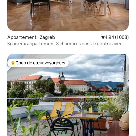
Appartement ⋅ Zagreb
Évaluation moyen
4,94 (1 008)
Spacieux appartement 3 chambres dans le centre avec
grande terrasse
Coup de cœur voyageurs
Coups de cœur voyageurs les plus appréciés