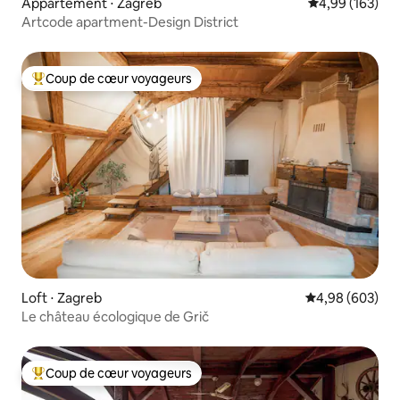
Appartement ⋅ Zagreb
Évaluation moy
4,99 (163)
Artcode apartment-Design District
Coup de cœur voyageurs
Coups de cœur voyageurs les plus appréciés
Loft ⋅ Zagreb
Évaluation moy
4,98 (603)
Le château écologique de Grič
Coup de cœur voyageurs
Coups de cœur voyageurs les plus appréciés