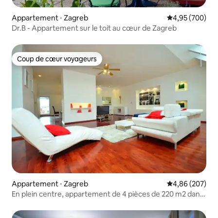
Appartement ⋅ Zagreb
Évaluation moy
4,95 (700)
Dr.B - Appartement sur le toit au cœur de Zagreb
Coup de cœur voyageurs
Coup de cœur voyageurs
Appartement ⋅ Zagreb
Évaluation moy
4,86 (207)
En plein centre, appartement de 4 pièces de 220 m2 dans
la rue Gajeva.