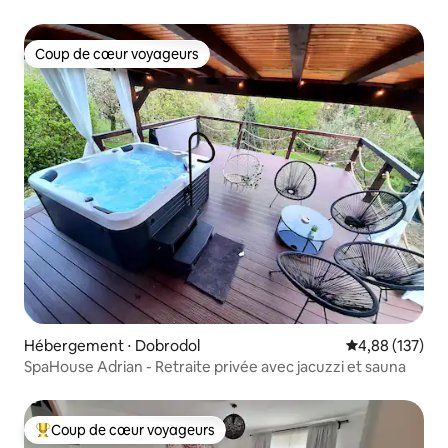
Coup de cœur voyageurs
Coup de cœur voyageurs
Hébergement ⋅ Dobrodol
Évaluation moy
4,88 (137)
SpaHouse Adrian - Retraite privée avec jacuzzi et sauna
Coup de cœur voyageurs
Coups de cœur voyageurs les plus appréciés