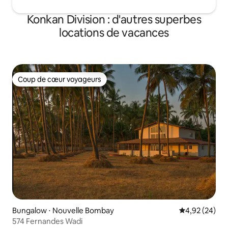
Konkan Division : d'autres superbes
locations de vacances
Coup de cœur voyageurs
Coup de cœur voyageurs
Bungalow ⋅ Nouvelle Bombay
Évaluation mo
4,92 (24)
574 Fernandes Wadi