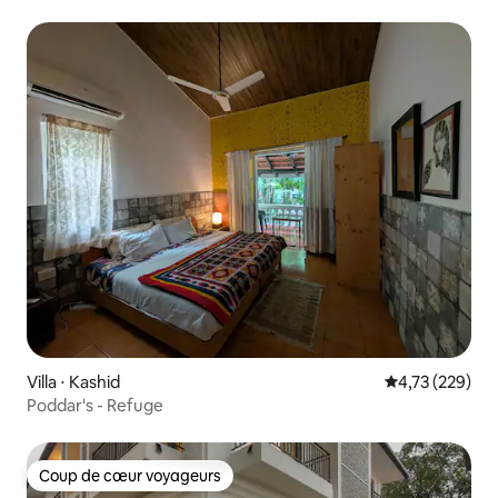
Villa ⋅ Kashid
Évaluation moy
4,73 (229)
Poddar's - Refuge
Coup de cœur voyageurs
Coup de cœur voyageurs