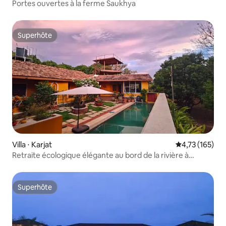
Portes ouvertes à la ferme Saukhya
Superhôte
Superhôte
Villa ⋅ Karjat
Évaluation moy
4,73 (165)
Retraite écologique élégante au bord de la rivière à
Karjat/Matheran
Superhôte
Superhôte