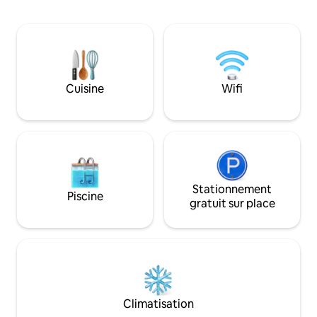
pour les ornithologues, la forêt abrite
invitant à une ret
également plusieurs autres animaux tels
souvenirs chéris 
que le Gaur, le cerf d'aboiement, le singe
détendez-vous et 
et le lièvre sauvage, qui s'arrêtent
escapade sous le ciel o
occasionnellement pour de la nourriture
n'avons toujours pa
et de l'eau dans les collines entourant la
à l'intérieur...
propriété, faisant ainsi de 1873 un
Cuisine
Wifi
endroit unique à visiter.
Stationnement
Piscine
gratuit sur place
Climatisation