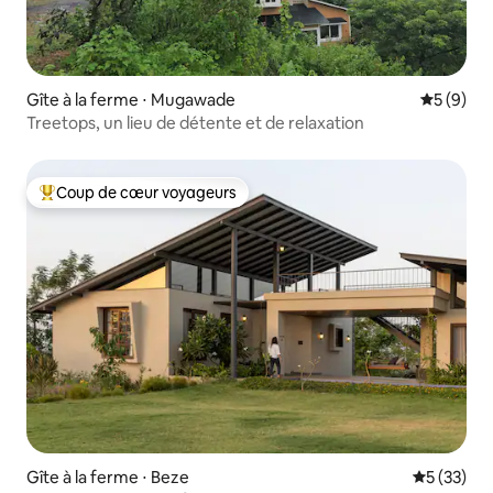
Gîte à la ferme ⋅ Mugawade
Évaluatio
5 (9)
Treetops, un lieu de détente et de relaxation
Coup de cœur voyageurs
Coups de cœur voyageurs les plus appréciés
Gîte à la ferme ⋅ Beze
Évaluation
5 (33)