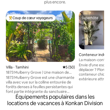
plus encore.
Coup de cœur voyageurs
Superhôte
Coups de cœur voyageurs les plus appréciés
Superhôte
Conteneur industr
La maison-conten
équipée
Envie d'une escap
Villa ⋅ Tamhini
Évaluation moyenne sur la b
5 (50)
déplacer ? Plongez dans notre maison-
1873 Mulberry Grove | Une maison de
conteneur chic, d
vacances à Mulshi
1873 Mulberry Grove est une charmante
extérieure attraya
villa avec vue sur la colline entourée de
d'une cheminée co
forêts denses à feuilles persistantes qui
projecteur pour un
font partie intégrante du sanctuaire
Laissez-vous bercer
Équipements populaires dans les
faunique de Tamhini. Loin de l'agitation
notre lit suspendu
de la vie urbaine, imprégnez-vous de ce
locations de vacances à Konkan Division
paisible. Cette es
que la nature a à vous offrir. Un paradis
éco-luxe et confor