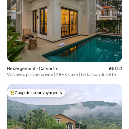
Hébergement ⋅ Camorlim
Évaluation
5 (12)
Villa avec piscine privée | 4BHK Luxe | Le balcon Juliette
Coup de cœur voyageurs
Coups de cœur voyageurs les plus appréciés