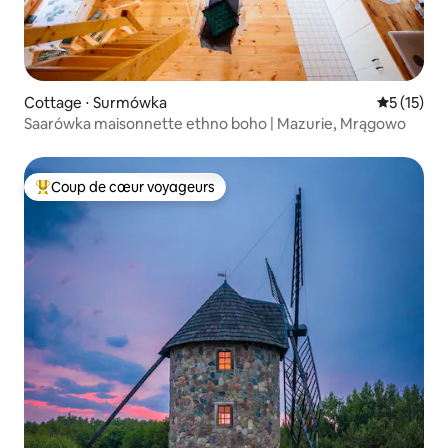
Cottage ⋅ Surmówka
Évaluation
5 (15)
Saarówka maisonnette ethno boho | Mazurie, Mrągowo
Coup de cœur voyageurs
Coups de cœur voyageurs les plus appréciés