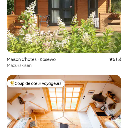
Maison d'hôtes ⋅ Kosewo
Évaluatio
5 (5)
Mazurskisen
Coup de cœur voyageurs
Coups de cœur voyageurs les plus appréciés