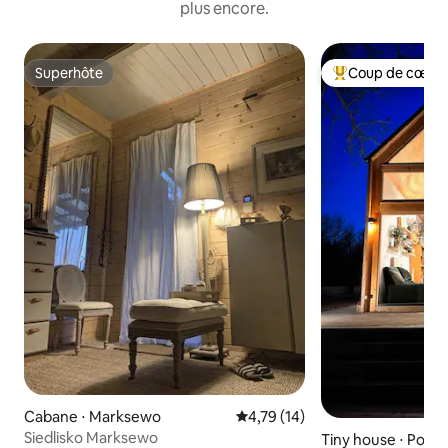
plus encore.
Superhôte
Coup de cœur 
Superhôte
Coups de cœur vo
Cabane ⋅ Marksewo
Évaluation moyenne sur la base
4,79 (14)
Siedlisko Marksewo
Tiny house ⋅ Pogob