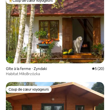
Coup de cœur voyageurs
Coups de cœur voyageurs les plus appréciés
Gîte à la ferme ⋅ Zyndaki
Évaluation
5 (20)
Habitat MiłoBrzózka
Coup de cœur voyageurs
Coup de cœur voyageurs