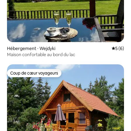
Hébergement ⋅ Wejdyki
Évaluatio
5 (6)
Maison confortable au bord du lac
Coup de cœur voyageurs
Coup de cœur voyageurs