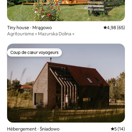
Tiny house ⋅ Mrągowo
Évaluation mo
4,98 (65)
Agritourisme « Mazurska Dolina »
Coup de cœur voyageurs
Coup de cœur voyageurs
Hébergement ⋅ Śniadowo
Évaluation
5 (14)