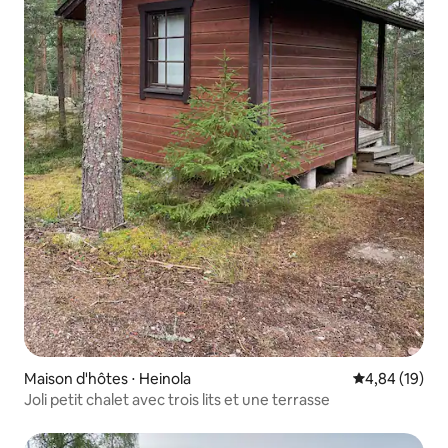
Maison d'hôtes ⋅ Heinola
Évaluation mo
4,84 (19)
Joli petit chalet avec trois lits et une terrasse