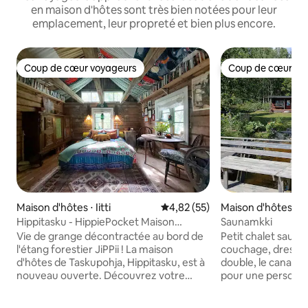
en maison d'hôtes sont très bien notées pour leur
emplacement, leur propreté et bien plus encore.
Coup de cœur voyageurs
Coup de cœur vo
Coup de cœur voyageurs
Coup de cœur vo
Maison d'hôtes ⋅ Iitti
Évaluation moyenne sur la base
4,82 (55)
Maison d'hôtes ⋅ Ta
Hippitasku - HippiePocket Maison
Saunamkki
granitique colorée
Vie de grange décontractée au bord de
Petit chalet sauna
l'étang forestier JiPPii ! La maison
couchage, dressing
d'hôtes de Taskupohja, Hippitasku, est à
double, le canapé f
nouveau ouverte. Découvrez votre
pour une personne. 
hippie intérieur et venez pour une
mais pas d'eau co
abondance d'immersion de couleur au
soulever l'eau dans