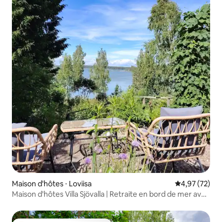
Maison d'hôtes ⋅ Loviisa
Évaluation mo
4,97 (72)
Maison d'hôtes Villa Sjövalla | Retraite en bord de mer avec
climatisation