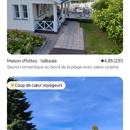
Maison d'hôtes ⋅ Valkeala
Évaluation moy
4,85 (231)
Sauna romantique au bord de la plage avec salon cuisine
Coup de cœur voyageurs
Coups de cœur voyageurs les plus appréciés