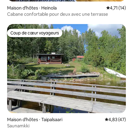
Maison d'hôtes ⋅ Heinola
Évaluation m
4,71 (14)
Cabane confortable pour deux avec une terrasse
Coup de cœur voyageurs
Coup de cœur voyageurs
Maison d'hôtes ⋅ Taipalsaari
Évaluation mo
4,83 (47)
Saunamkki