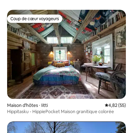
Coup de cœur voyageurs
Coup de cœur voyageurs
Maison d'hôtes ⋅ Iitti
Évaluation mo
4,82 (55)
Hippitasku - HippiePocket Maison granitique colorée