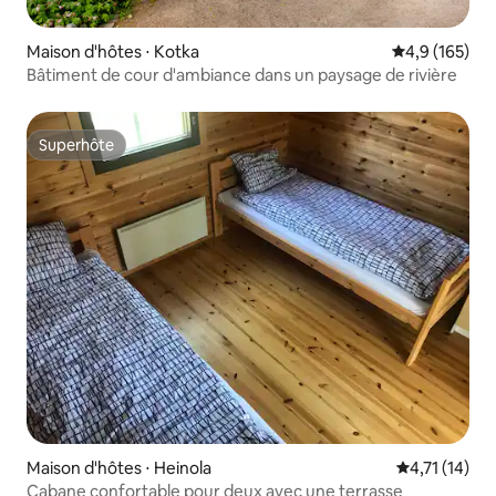
Maison d'hôtes ⋅ Kotka
Évaluation mo
4,9 (165)
Bâtiment de cour d'ambiance dans un paysage de rivière
Superhôte
Superhôte
Maison d'hôtes ⋅ Heinola
Évaluation m
4,71 (14)
Cabane confortable pour deux avec une terrasse