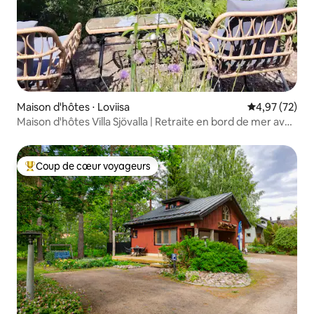
Maison d'hôtes ⋅ Loviisa
Évaluation mo
4,97 (72)
Maison d'hôtes Villa Sjövalla | Retraite en bord de mer avec
climatisation
Coup de cœur voyageurs
Coups de cœur voyageurs les plus appréciés