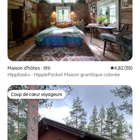
Maison d'hôtes ⋅ Iitti
Évaluation mo
4,82 (55)
Hippitasku - HippiePocket Maison granitique colorée
Coup de cœur voyageurs
Coup de cœur voyageurs