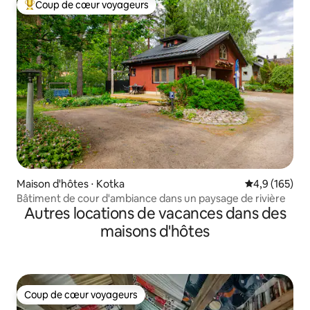
Coup de cœur voyageurs
Coups de cœur voyageurs les plus appréciés
Maison d'hôtes ⋅ Kotka
Évaluation mo
4,9 (165)
Bâtiment de cour d'ambiance dans un paysage de rivière
Autres locations de vacances dans des
maisons d'hôtes
Coup de cœur voyageurs
Coup de cœur voyageurs