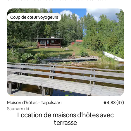
Coup de cœur voyageurs
Coup de cœur voyageurs
Maison d'hôtes ⋅ Taipalsaari
Évaluation mo
4,83 (47)
Saunamkki
Location de maisons d'hôtes avec
terrasse