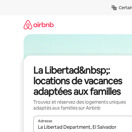
Aller
Certai
directement
au
contenu
La Libertad&nbsp;:
locations de vacances
adaptées aux familles
Trouvez et réservez des logements uniques
adaptés aux familles sur Airbnb
Adresse
Lorsque les résultats s'affichent, utilisez les flèc