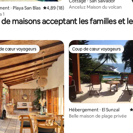
Cottage ⋅ San Salvador
Anceluz Maison du volcan
 la base de 104 commentaires : 4,78 sur 5
nt ⋅ Playa San Blas
Évaluation moyenne sur la base de 18 comme
4,89 (18)
a 1
 de maisons acceptant les familles et l
de cœur voyageurs
Coup de cœur voyageurs
 cœur voyageurs les plus appréciés
Coup de cœur voyageurs
 la base de 170 commentaires : 4,95 sur 5
Hébergement ⋅ El Sunzal
É
Belle maison de plage privée