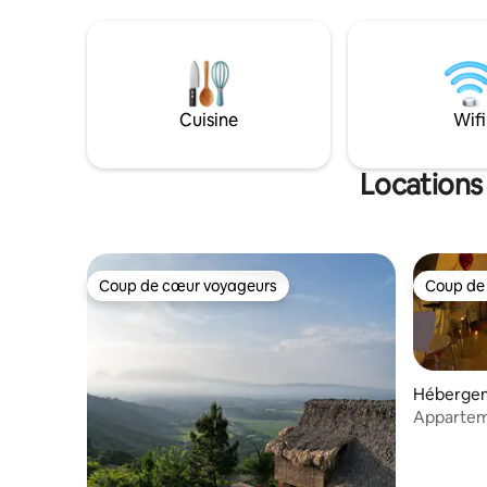
voiture des plages de surf de classe
de Xanadu
mondiale d'El Sunzal, La Bocana et de la
un havre 
ville de surf animée d'El Tunco. Après
recherchen
seulement quelques heures de vue
la retraite
imprenable sur l'océan, j'espère que vous
Restaurant
pourrez également ressentir un
Sunzal »,
Cuisine
Wifi
sentiment général de calme et de bien-
ordre, à 
être.
Locations
Coup de cœur voyageurs
Coup de
Coup de cœur voyageurs
Coup de
Hébergem
Apparteme
climatisat