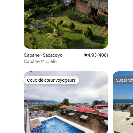
Cabane ⋅ Sacacoyo
Évaluation moyenne sur 
4,93 (406)
Cabane Mi Cielo
Coup de cœur voyageurs
Superhô
Coup de cœur voyageurs
Superhô