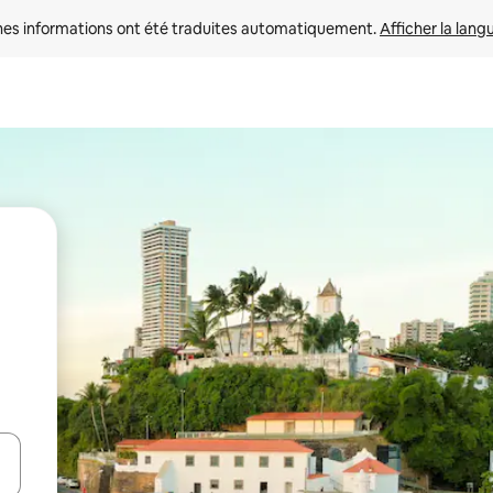
nes informations ont été traduites automatiquement. 
Afficher la lang
hes vers le haut et vers le bas pour les parcourir ou en appuyant et en fai