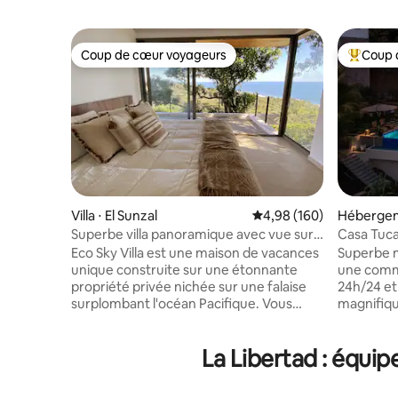
Coup de cœur voyageurs
Coup 
Coup de cœur voyageurs
Coups de
Villa ⋅ El Sunzal
Évaluation moyenne sur 
4,98 (160)
Hébergeme
Superbe villa panoramique avec vue sur
Casa Tuc
l'océan
SPECTAC
Eco Sky Villa est une maison de vacances
Superbe m
unique construite sur une étonnante
une comm
propriété privée nichée sur une falaise
24h/24 et 7j/7 ! Évadez-v
surplombant l'océan Pacifique. Vous
magnifiqu
apprécierez les brises fraîches du
immergez
sommet de la colline sur une large
Tucan, u
La Libertad : équip
terrasse flottante sous de grands arbres,
rénovée q
vous détendre sur votre propre piscine
beauté de 
privée, tout en étant à 3 minutes en
imprenabl