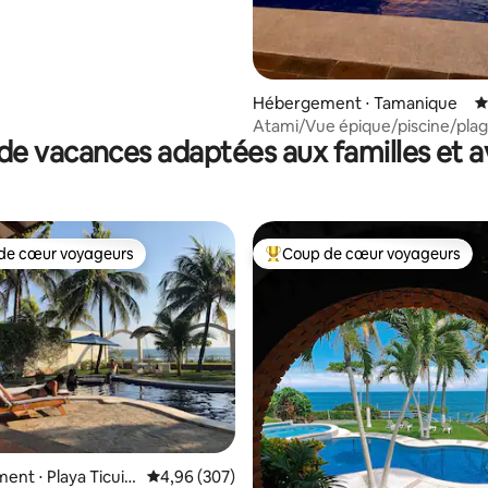
Hébergement ⋅ Tamanique
É
Atami/Vue épique/piscine/pla
de vacances adaptées aux familles et a
d'EL TUNCO
de cœur voyageurs
Coup de cœur voyageurs
 cœur voyageurs les plus appréciés
Coups de cœur voyageurs les p
nt ⋅ Playa Ticuiz
Évaluation moyenne sur la base de 307 commen
4,96 (307)