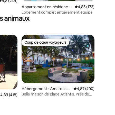
Évaluation moyenne sur la base de 249 commentaires : 4,8 sur 5
4,8 (249)
ntaires : 4,89 sur 5
Appartement en résidence ⋅
Évaluation moyenne sur
4,85 (173)
Santa Ana
Logement complet entièrement équipé
es animaux
Coup de cœur voyageurs
Coup de cœur voyageurs
Hébergement ⋅ Amatecam
Évaluation moyenne sur
4,87 (400)
po
Belle maison de plage Atlantis. Près de
valuation moyenne sur la base de 418 commentaires : 4,89 sur 5
4,89 (418)
l'aéroport