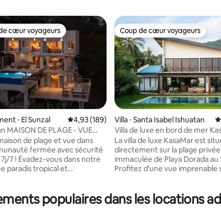
de cœur voyageurs
Coup de cœur voyageurs
 cœur voyageurs les plus appréciés
Coup de cœur voyageurs
la base de 160 commentaires : 4,98 sur 5
nt ⋅ El Sunzal
Évaluation moyenne sur la base de 189 commen
4,93 (189)
Villa ⋅ Santa Isabel Ishuatan
É
an MAISON DE PLAGE - VUE
Villa de luxe en bord de mer K
ULAIRE SUR L'OCÉAN
aison de plage et vue dans
La villa de luxe KasaMar est sit
unauté fermée avec sécurité
directement sur la plage privée
ous dans notre
immaculée de Playa Dorada au 
e paradis tropical et
Profitez d'une vue imprenable s
-vous dans la magie de Casa
lever et le coucher du soleil dan
ne maison de plage récemment
confort de la superbe terrasse 
ements populaires dans les locations a
ui allie harmonieusement la
piscine, détendez-vous dans la 
la forêt tropicale à une vue
avec vue sur l'océan et explore
e sur l'océan. Nichée au cœur
beauté qu'El Salvador a à offrir.