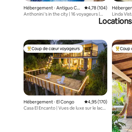
Hébergement ⋅ Antiguo Cus
Évaluation moyenne sur
4,78 (104)
Hébergeme
catlán
Anthonini 's in the city | 16 voyageurs |
Linda Vist
Locations
San Salvador
Coup de cœur voyageurs
Coup 
Coups de cœur voyageurs les plus appréciés
Coups de
Hébergement ⋅ El Congo
Évaluation moyenne sur
4,95 (170)
Casa El Encanto | Vues de luxe sur le lac
Coatepeque