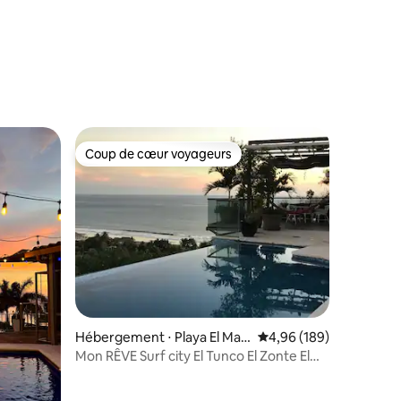
taires : 4,94 sur 5
Coup de cœur voyageurs
lus appréciés
Coup de cœur voyageurs
taires : 4,87 sur 5
Hébergement ⋅ Playa El Maja
Évaluation moyenne sur
4,96 (189)
hual
Mon RÊVE Surf city El Tunco El Zonte El
Sunzal