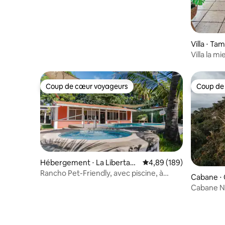
Villa ⋅ Ta
Villa la m
Climatisat
Coup de cœur voyageurs
Coup de
Coup de cœur voyageurs
Coup de
Hébergement ⋅ La Libertad,
Évaluation moyenne sur 
4,89 (189)
El Salvador
Rancho Pet-Friendly, avec piscine, à
Cabane ⋅
3 min de la mer
Cabane N