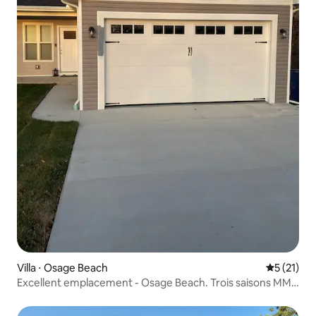
Villa ⋅ Osage Beach
Évaluation
5 (21)
Excellent emplacement - Osage Beach. Trois saisons MM
21