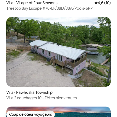
Villa ⋅ Village of Four Seasons
Évaluation m
4,6 (10)
Treetop Bay Escape #76-LF/3BD/3BA/Pools-6PP
Villa ⋅ Pawhuska Township
Villa 2 couchages 10 - Fêtes bienvenues !
Coup de cœur voyageurs
Coup de cœur voyageurs