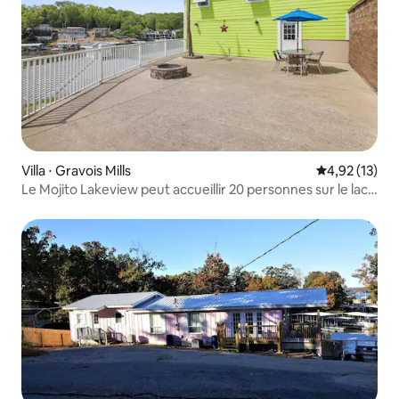
Villa ⋅ Gravois Mills
Évaluation mo
4,92 (13)
Le Mojito Lakeview peut accueillir 20 personnes sur le lac
des Ozarks