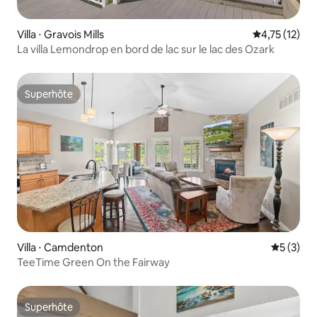
Villa ⋅ Gravois Mills
Évaluation mo
4,75 (12)
La villa Lemondrop en bord de lac sur le lac des Ozark
Superhôte
Superhôte
Villa ⋅ Camdenton
Évaluatio
5 (3)
TeeTime Green On the Fairway
Superhôte
Superhôte