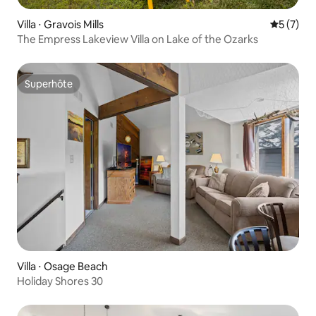
Villa ⋅ Gravois Mills
Évaluatio
5 (7)
The Empress Lakeview Villa on Lake of the Ozarks
Superhôte
Superhôte
Villa ⋅ Osage Beach
Holiday Shores 30