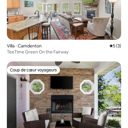
Villa ⋅ Camdenton
Évaluatio
5 (3)
TeeTime Green On the Fairway
Coup de cœur voyageurs
Coup de cœur voyageurs