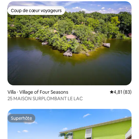
Coup de cœur voyageurs
Coup de cœur voyageurs
Villa ⋅ Village of Four Seasons
Évaluation mo
4,81 (83)
25 MAISON SURPLOMBANT LE LAC
Superhôte
Superhôte