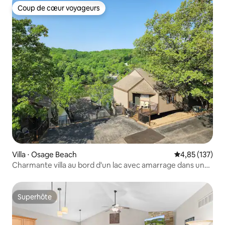
Coup de cœur voyageurs
Coup de cœur voyageurs
Villa ⋅ Osage Beach
Évaluation moy
4,85 (137)
Charmante villa au bord d'un lac avec amarrage dans une
crique tranquille
Superhôte
Superhôte