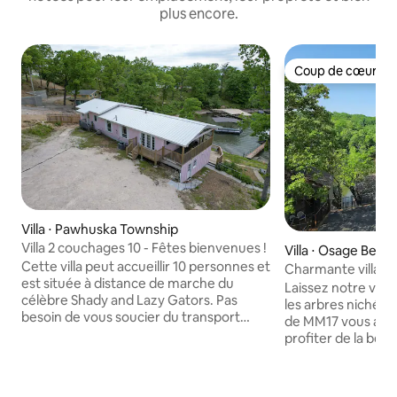
plus encore.
Coup de cœur vo
Coup de cœur vo
Villa ⋅ Pawhuska Township
Villa 2 couchages 10 - Fêtes bienvenues !
Villa ⋅ Osage Beac
Cette villa peut accueillir 10 personnes et
Charmante villa au
est située à distance de marche du
amarrage dans une
Laissez notre villa
célèbre Shady and Lazy Gators. Pas
les arbres nichée
besoin de vous soucier du transport
de MM17 vous aide
lorsque vous séjournez ici, il suffit de
profiter de la bea
garer votre voiture et de profiter de
À quelques minute
toutes les activités et divertissements à
ce qu'Osage Beach 
distance de marche. Forfait VIP
suffisamment éloi