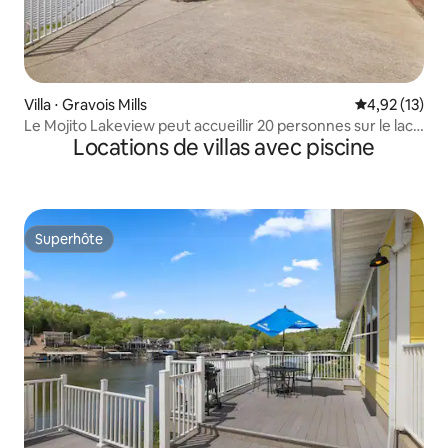
Villa ⋅ Gravois Mills
Évaluation mo
4,92 (13)
Le Mojito Lakeview peut accueillir 20 personnes sur le lac
Locations de villas avec piscine
des Ozarks
Superhôte
Superhôte