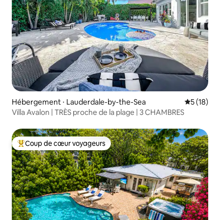
Hébergement ⋅ Lauderdale-by-the-Sea
Évaluation
5 (18)
Villa Avalon | TRÈS proche de la plage | 3 CHAMBRES
Coup de cœur voyageurs
Coups de cœur voyageurs les plus appréciés