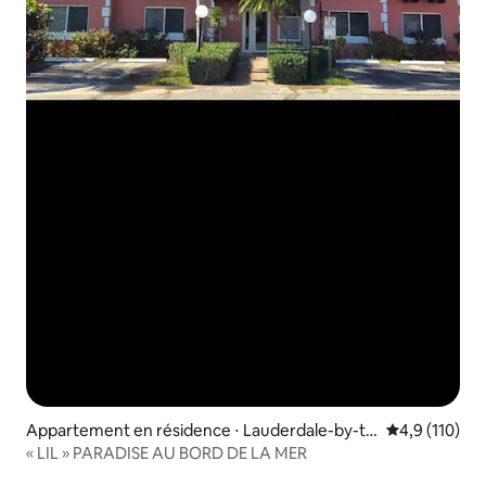
Appartement en résidence ⋅ Lauderdale-by-th
Évaluation mo
4,9 (110)
e-Sea
« LIL » PARADISE AU BORD DE LA MER