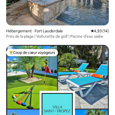
Hébergement ⋅ Fort Lauderdale
Évaluation mo
4,93 (14)
Près de la plage | Voiturette de golf | Piscine d'eau salée
Coup de cœur voyageurs
Coups de cœur voyageurs les plus appréciés