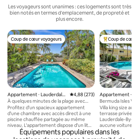
Les voyageurs sont unanimes : ces logements sont très
bien notés en termes d'emplacement, de propreté et
plus encore.
Coup de cœur voyageurs
Coup de cœur 
Coup de cœur voyageurs
Coups de cœur vo
Appartement ⋅ Lauderdale-
Évaluation moyenne sur la base 
4,88 (273)
Appartement ⋅ La
by-the-Sea
e-Sea
À quelques minutes de la plage avec
Bermuda Isles Villas
piscine chauffée
balcon, lave-linge
Profitez d'un spacieux appartement
Villa king size au
d'une chambre avec accès direct à une
terrasse privée s
piscine chauffée partagée au même
Lauderdale-By-Th
niveau. L'appartement dispose d'un lit
aucune voiture n'e
Équipements populaires dans les
king size, d'un lave-linge et d'un sèche-
Marchez quelques
linge dans le logement, d'un lave-
jusqu'à la plage av