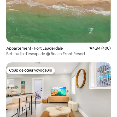
Appartement ⋅ Fort Lauderdale
Évaluation moy
4,94 (400)
Bel studio d'escapade @ Beach Front Resort
Coup de cœur voyageurs
Coup de cœur voyageurs