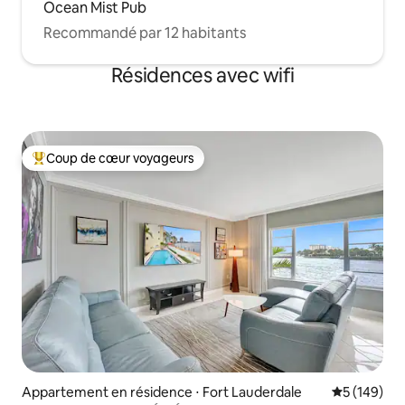
Ocean Mist Pub
Recommandé par 12 habitants
Résidences avec wifi
Coup de cœur voyageurs
Coups de cœur voyageurs les plus appréciés
Appartement en résidence ⋅ Fort Lauderdale
Évaluation 
5 (149)