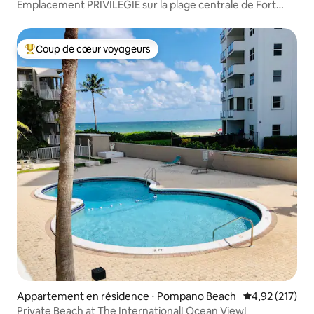
Emplacement PRIVILÉGIÉ sur la plage centrale de Fort
Lauderdale
Coup de cœur voyageurs
Coups de cœur voyageurs les plus appréciés
Appartement en résidence ⋅ Pompano Beach
Évaluation moy
4,92 (217)
Private Beach at The International! Ocean View!