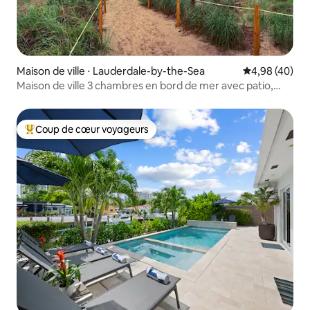
Maison de ville ⋅ Lauderdale-by-the-Sea
Évaluation mo
4,98 (40)
Maison de ville 3 chambres en bord de mer avec patio,
barbecue et vélos !
Coup de cœur voyageurs
Coups de cœur voyageurs les plus appréciés