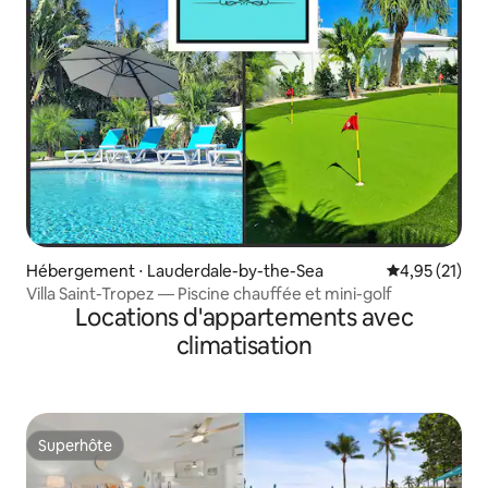
Hébergement ⋅ Lauderdale-by-the-Sea
Évaluation mo
4,95 (21)
Villa Saint-Tropez — Piscine chauffée et mini-golf
Locations d'appartements avec
climatisation
Superhôte
Superhôte