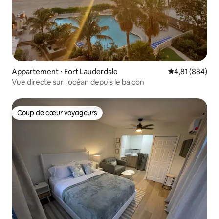
Appartement ⋅ Fort Lauderdale
Évaluation moy
4,81 (884)
Vue directe sur l'océan depuis le balcon
Coup de cœur voyageurs
Coup de cœur voyageurs