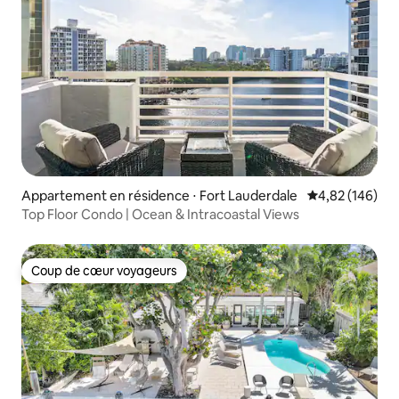
Appartement en résidence ⋅ Fort Lauderdale
Évaluation moy
4,82 (146)
Top Floor Condo | Ocean & Intracoastal Views
Coup de cœur voyageurs
Coup de cœur voyageurs