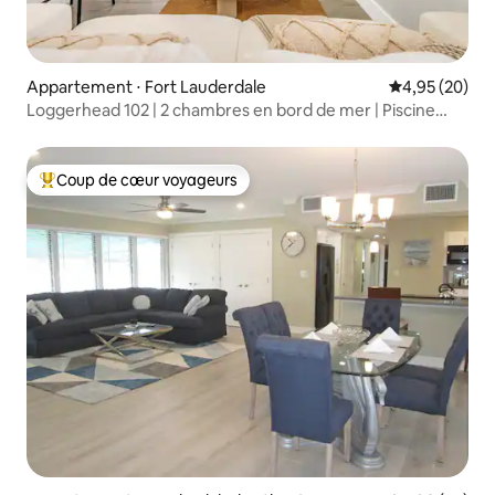
Appartement ⋅ Fort Lauderdale
Évaluation mo
4,95 (20)
Loggerhead 102 | 2 chambres en bord de mer | Piscine
chauffée
Coup de cœur voyageurs
Coups de cœur voyageurs les plus appréciés