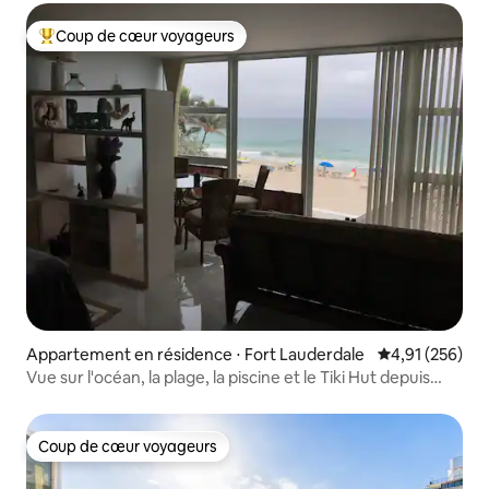
Coup de cœur voyageurs
Coups de cœur voyageurs les plus appréciés
Appartement en résidence ⋅ Fort Lauderdale
Évaluation moy
4,91 (256)
Vue sur l'océan, la plage, la piscine et le Tiki Hut depuis
votre oreiller
Coup de cœur voyageurs
Coup de cœur voyageurs