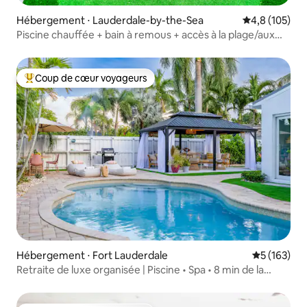
Hébergement ⋅ Lauderdale-by-the-Sea
Évaluation mo
4,8 (105)
Piscine chauffée + bain à remous + accès à la plage/aux
magasins + mini-golf !
Coup de cœur voyageurs
Coups de cœur voyageurs les plus appréciés
Hébergement ⋅ Fort Lauderdale
Évaluation 
5 (163)
Retraite de luxe organisée | Piscine • Spa • 8 min de la
plage