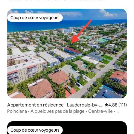
Coup de cœur voyageurs
Coup de cœur voyageurs
Appartement en résidence ⋅ Lauderdale-by-t
Évaluation moy
4,88 (111)
he-Sea
Poinciana - À quelques pas de la plage - Centre-ville -
Épiceries
Coup de cœur voyageurs
Coup de cœur voyageurs