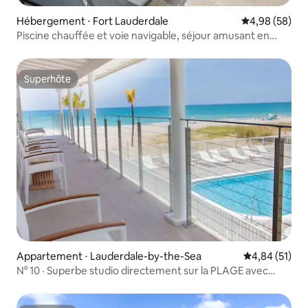
Hébergement ⋅ Fort Lauderdale
Évaluation mo
4,98 (58)
Piscine chauffée et voie navigable, séjour amusant en
Floride
Superhôte
Superhôte
Appartement ⋅ Lauderdale-by-the-Sea
Évaluation mo
4,84 (51)
N° 10 · Superbe studio directement sur la PLAGE avec
PISCINE