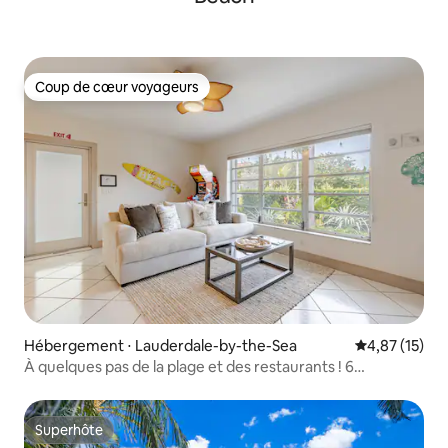
Coup de cœur voyageurs
Coup de cœur voyageurs
Hébergement ⋅ Lauderdale-by-the-Sea
Évaluation mo
4,87 (15)
À quelques pas de la plage et des restaurants ! 6
couchages, Patio Arcade
Superhôte
Superhôte