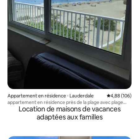
Appartement en résidence ⋅ Lauderdale
Évaluation moy
4,88 (106)
appartement en résidence près de la plage avec plage
Location de maisons de vacances
privée et cuisine équipée
adaptées aux familles