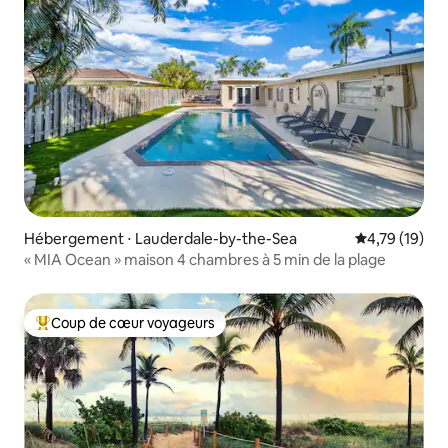
Hébergement ⋅ Lauderdale-by-the-Sea
Évaluation mo
4,79 (19)
« MIA Ocean » maison 4 chambres à 5 min de la plage
Coup de cœur voyageurs
Coups de cœur voyageurs les plus appréciés