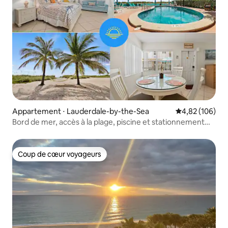
Appartement ⋅ Lauderdale-by-the-Sea
Évaluation moy
4,82 (106)
Bord de mer, accès à la plage, piscine et stationnement
gratuit
Coup de cœur voyageurs
Coup de cœur voyageurs