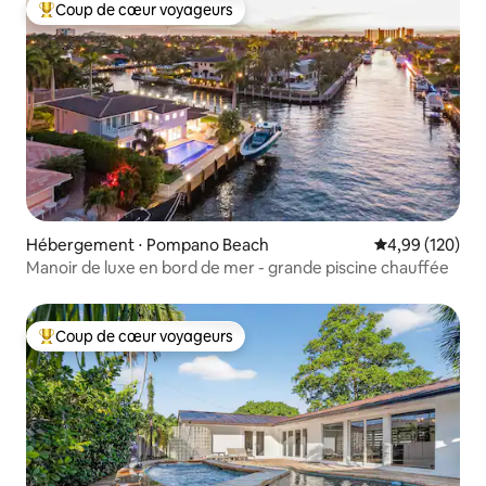
Coup de cœur voyageurs
Coups de cœur voyageurs les plus appréciés
Hébergement ⋅ Pompano Beach
Évaluation moy
4,99 (120)
Manoir de luxe en bord de mer - grande piscine chauffée
Coup de cœur voyageurs
Coups de cœur voyageurs les plus appréciés