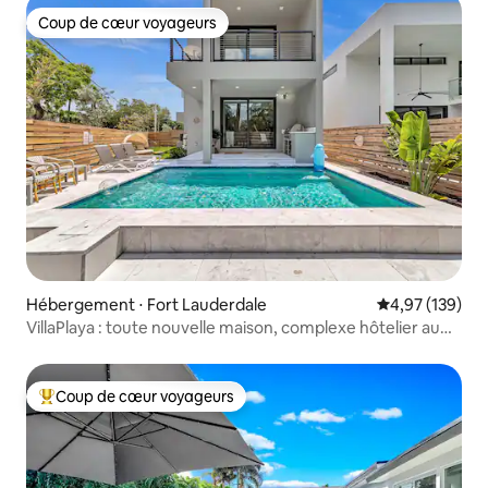
Coup de cœur voyageurs
Coup de cœur voyageurs
Hébergement ⋅ Fort Lauderdale
Évaluation moy
4,97 (139)
VillaPlaya : toute nouvelle maison, complexe hôtelier au
style moderne
Coup de cœur voyageurs
Coups de cœur voyageurs les plus appréciés