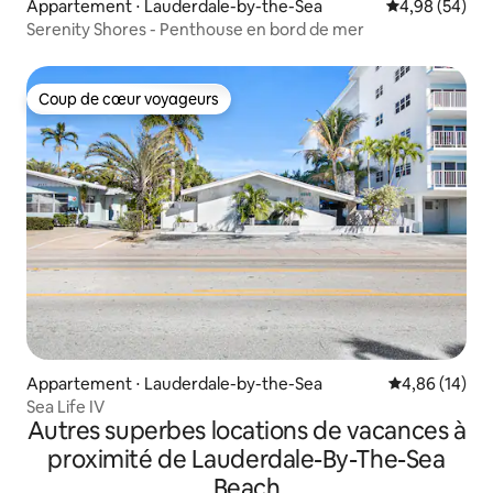
Appartement ⋅ Lauderdale-by-the-Sea
Évaluation mo
4,98 (54)
Serenity Shores - Penthouse en bord de mer
Coup de cœur voyageurs
Coup de cœur voyageurs
Appartement ⋅ Lauderdale-by-the-Sea
Évaluation mo
4,86 (14)
Sea Life IV
Autres superbes locations de vacances à
proximité de Lauderdale-By-The-Sea
Beach