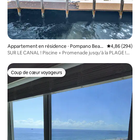
Appartement en résidence ⋅ Pompano Beac
Évaluation moy
4,86 (294)
h
SUR LE CANAL ! Piscine + Promenade jusqu'à la PLAGE !
Vue sur les bateaux ! 1 chambre/1 salle de bain
Coup de cœur voyageurs
Coup de cœur voyageurs