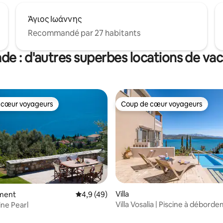
Άγιος Ιωάννης
Recommandé par 27 habitants
de : d'autres superbes locations de va
 cœur voyageurs
Coup de cœur voyageurs
 cœur voyageurs
Coup de cœur voyageurs
Villa
ment
Évaluation moyenne sur la base de 49 comm
4,9 (49)
Villa Vosalia | Piscine à débord
line Pearl
barbecue et vue sur la mer