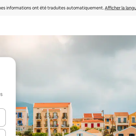
nes informations ont été traduites automatiquement. 
Afficher la lang
es
hes vers le haut et vers le bas pour les parcourir ou en appuyant et en fai