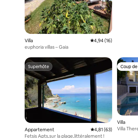
Villa
Évaluation moyenne su
4,94 (16)
euphoria villas – Gaia
Superhôte
Coup de
Superhôte
Coup de
Villa
Villa The
Appartement
Évaluation moyenne su
4,81 (63)
Fetsis Apts,sur la plage,littéralement !