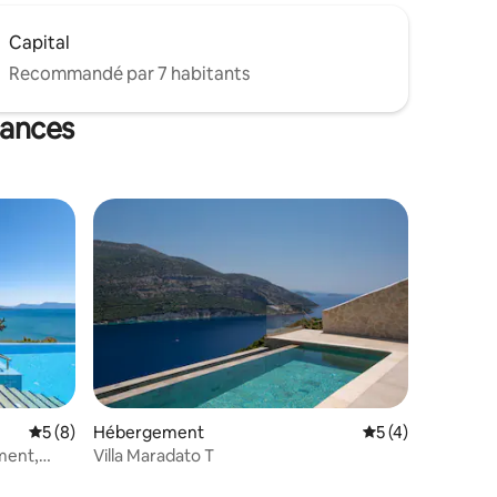
Capital
Recommandé par 7 habitants
cances
Évaluation moyenne sur la base de 8 commentaires : 5 sur 5
5 (8)
Hébergement
Évaluation moyenn
5 (4)
entaires : 4,9 sur 5
ement,
Villa Maradato T