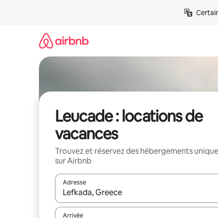
Aller
Certai
directement
au
contenu
Leucade : locations de
vacances
Trouvez et réservez des hébergements uniqu
sur Airbnb
Adresse
Lorsque les résultats s'affichent, utilisez les flèc
Arrivée