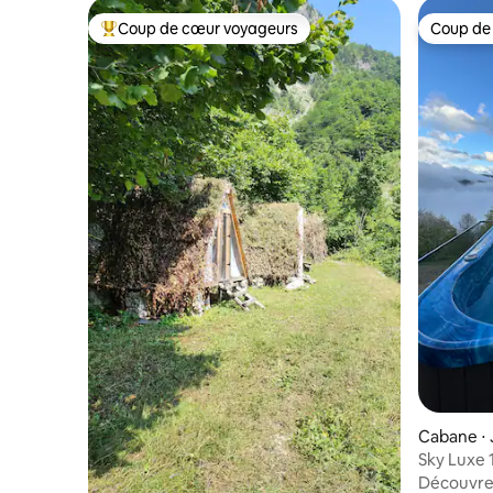
Coup de cœur voyageurs
Coup de
Coups de cœur voyageurs les plus appréciés
Coup de
Cabane ⋅ 
Sky Luxe 
Découvrez