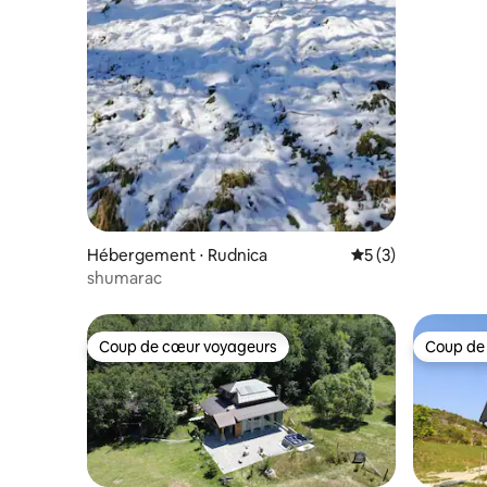
Hébergement ⋅ Rudnica
Évaluation moyenn
5 (3)
shumarac
Coup de cœur voyageurs
Coup de
Coup de cœur voyageurs
Coup de