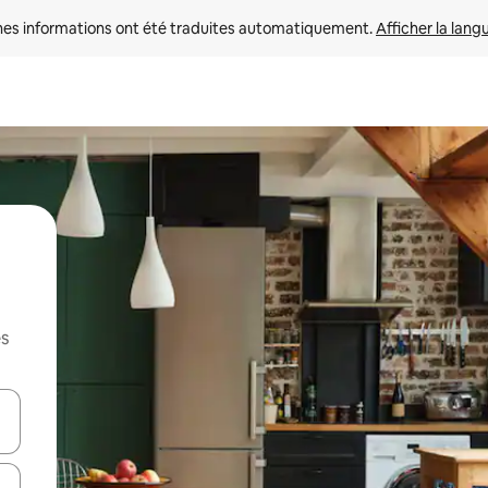
nes informations ont été traduites automatiquement. 
Afficher la lang
es
hes vers le haut et vers le bas pour les parcourir ou en appuyant et en fai