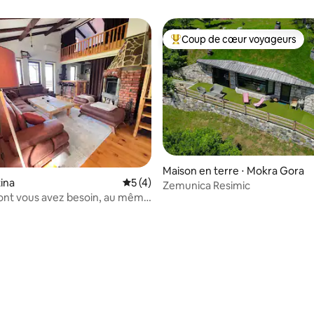
Coup de cœur voyageurs
Coups de cœur voyageurs les p
Maison en terre ⋅ Mokra Gora
tina
Évaluation moyenne sur la base de 4 co
5 (4)
Zemunica Resimic
ont vous avez besoin, au même