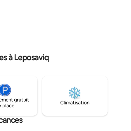
partout.
êtes à proximité de certains des
 parc
meilleurs sentiers de randonnée et
parking
itinéraires de via ferrata de la région. À
rants et
seulement quelques minutes en voiture
uelques
de Peja, mais une fois sur place, c'est le
calme et la nature à l'état pur.
es à Leposaviq
ement gratuit
Climatisation
r place
acances