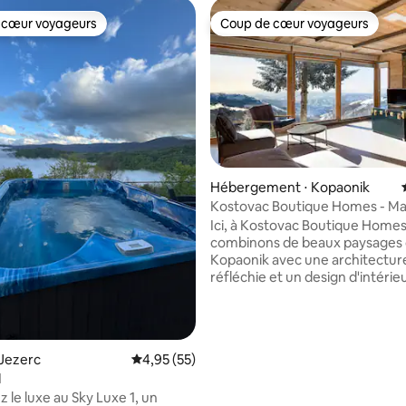
 cœur voyageurs
Coup de cœur voyageurs
 cœur voyageurs
Coup de cœur voyageurs
Hébergement ⋅ Kopaonik
Kostovac Boutique Homes - Ma
Ici, à Kostovac Boutique Homes
combinons de beaux paysages
Kopaonik avec une architectur
réfléchie et un design d'intérie
contemporain. À une altitude d
1 450 m et nichées sur les casca
colline de Kostovac, toutes les
sont orientées plein sud et bén
Jezerc
Évaluation moyenne sur la base de 55 comme
4,95 (55)
d'une vue magnifique. Les esp
1
ouverts et aérés, mais conforta
 le luxe au Sky Luxe 1, un
intimes, avec un mélange de t