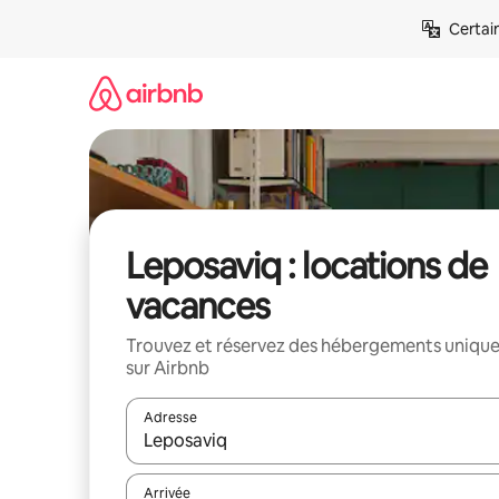
Aller
Certai
directement
au
contenu
Leposaviq : locations de
vacances
Trouvez et réservez des hébergements uniqu
sur Airbnb
Adresse
Lorsque les résultats s'affichent, utilisez les flèc
Arrivée