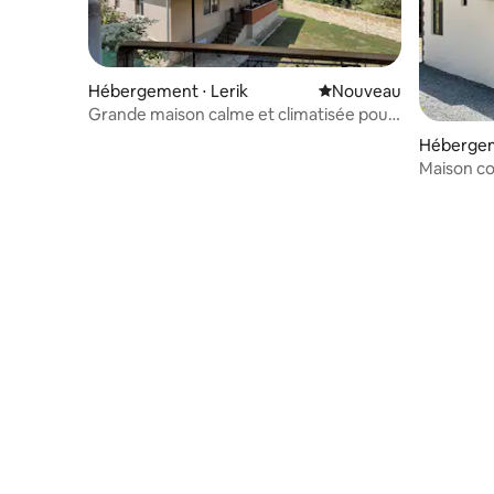
Hébergement ⋅ Lerik
Nouvel hébergement
Nouveau
Grande maison calme et climatisée pour
la famille à Lerik
Hébergem
Maison con