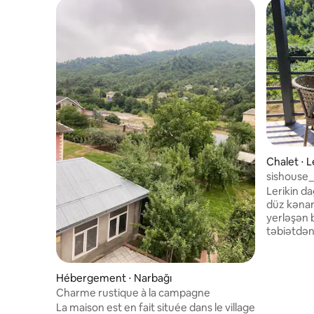
Chalet ⋅ L
sishouse_
Lerikin da
düz kənar
yerləşən 
təbiətdən
minimalist
hissi yar
mətbəxi, r
Hébergement ⋅ Narbağı
hamamı v
Charme rustique à la campagne
pəncərələ
La maison est en fait située dans le village
aparır. T