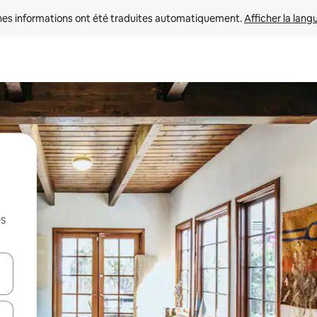
nes informations ont été traduites automatiquement. 
Afficher la lang
es
hes vers le haut et vers le bas pour les parcourir ou en appuyant et en fai