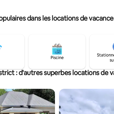
yın və quşların səsini dinləyərək
inoubliables ! C'est l'escapade 
lərsiniz. Ailələr və dincəlmək
échapper au bruit de la ville et r
r üçün mükəmməl bir məkandır!
tranquillité de la nature.
ulaires dans les locations de vacances 
Stationn
Piscine
su
strict : d'autres superbes locations de