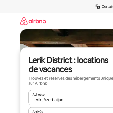
Aller
Certai
directement
au
contenu
Lerik District : locations
de vacances
Trouvez et réservez des hébergements uniqu
sur Airbnb
Adresse
Lorsque les résultats s'affichent, utilisez les flèc
Arrivée