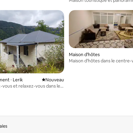
Maison touristique et panoram
la ville de Vizezemin
Maison d'hôtes
Maison d'hôtes dans le centre-v
Lerik
ent ⋅ Lerik
Nouvel hébergement
Nouveau
vous et relaxez-vous dans le
e village de Vizazamin
ales