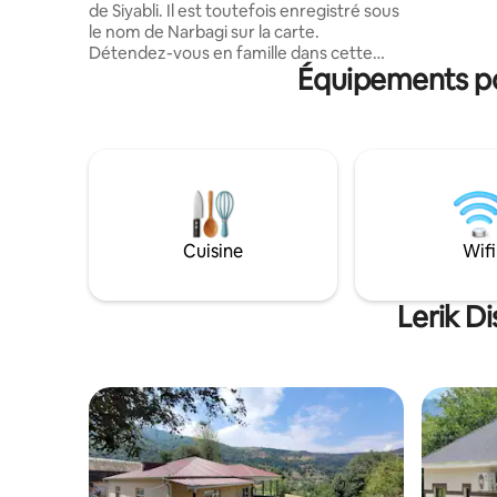
de Siyabli. Il est toutefois enregistré sous
əyləşib ça
le nom de Narbagi sur la carte.
dincələ bi
Détendez-vous en famille dans cette
istəyənlə
Équipements pop
paisible maison de campagne. Une
retraite sereine au milieu de l'étreinte de
la nature. Jardin pittoresque, animé et
verdoyant. Emplacement en bord de
rivière et proche de la plupart des
stations de luxe. Explorez des sites
emblématiques, profitez des
équipements du complexe hôtelier. Les
étoiles créent des souvenirs inoubliables.
Cuisine
Wifi
Réservez maintenant pour une
escapade tranquille et familiale.
Lerik Di