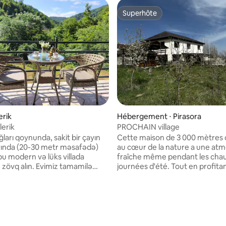
Superhôte
Superhôte
erik
Hébergement ⋅ Pirasora
lerik
PROCHAIN village
ğları qoynunda, sakit bir çayın
Cette maison de 3 000 mètres 
ında (20-30 metr məsafədə)
au cœur de la nature a une at
bu modern və lüks villada
fraîche même pendant les cha
 zövq alın. Evimiz tamamilə
journées d'été. Tout en profita
 və dəbli dizayn edilib, genişlik
barbecue, vous pourrez regard
adan üst şkafsız modern
étoiles dans le ciel et vous dét
ahat yataq otaqları və dəbli
de la cheminée avec votre boi
ar. Böyük panoramik
chaude. Équipé de son magnifiq
r sizi birbaşa geniş eyvana
et de son atmosphère paisible, 
errasda asma yelləncək-kürsüdə
de la nature et créez des souve