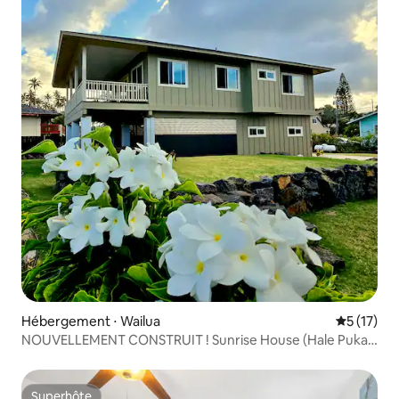
Hébergement ⋅ Wailua
Évaluation
5 (17)
NOUVELLEMENT CONSTRUIT ! Sunrise House (Hale Puka
ʻAna La)
Superhôte