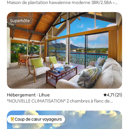
Maison de plantation hawaïenne moderne 3BR/2.5BA •
Poipu
Superhôte
Superhôte
Hébergement ⋅ Lihue
Évaluation m
4,71 (21)
*NOUVELLE CLIMATISATION* 2 chambres à flanc de
falaise avec vue sur la baie à Lihue !
Coup de cœur voyageurs
Coups de cœur voyageurs les plus appréciés