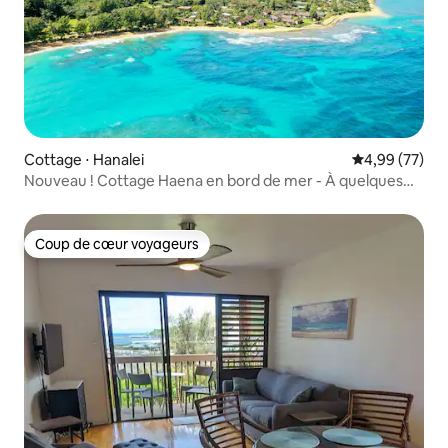
Cottage ⋅ Hanalei
Évaluation mo
4,99 (77)
Nouveau ! Cottage Haena en bord de mer - À quelques
pas de la plage
Coup de cœur voyageurs
Coup de cœur voyageurs