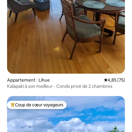
Appartement ⋅ Lihue
Évaluation mo
4,85 (75)
Kalapaki à son meilleur - Condo privé de 2 chambres
Coup de cœur voyageurs
Coups de cœur voyageurs les plus appréciés