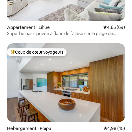
Appartement ⋅ Lihue
Évaluation mo
4,65 (69)
Superbe oasis privée à flanc de falaise sur la plage de
Kalapaki
Coup de cœur voyageurs
Coups de cœur voyageurs les plus appréciés
Hébergement ⋅ Poipu
Évaluation mo
4,98 (45)