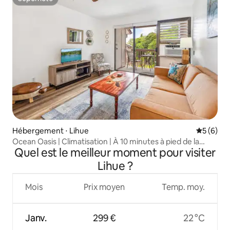
Superhôte
Hébergement ⋅ Lihue
Évaluatio
5 (6)
Ocean Oasis | Climatisation | À 10 minutes à pied de la
Quel est le meilleur moment pour visiter
plage
Lihue ?
Mois
Prix moyen
Temp. moy.
Janv.
299 €
22 °C