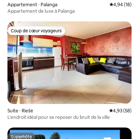
Appartement ⋅ Palanga
Évaluation mo
4,94 (18)
Appartement de luxe à Palanga
Coup de cœur voyageurs
Coup de cœur voyageurs
Suite ⋅ Riešė
Évaluation mo
4,93 (58)
L'endroit idéal pour se reposer du bruit de la ville
Superhôte