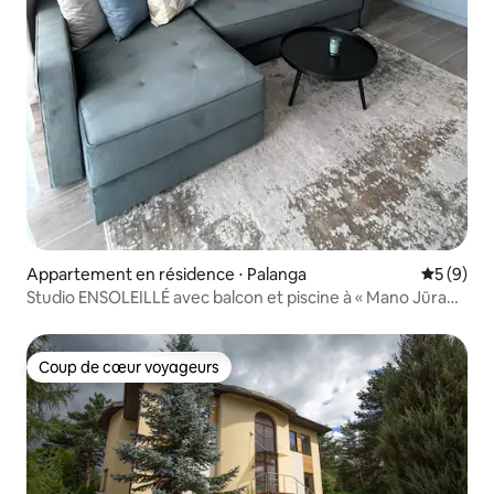
Appartement en résidence ⋅ Palanga
Évaluatio
5 (9)
Studio ENSOLEILLÉ avec balcon et piscine à « Mano Jūra
2 »
Coup de cœur voyageurs
Coup de cœur voyageurs