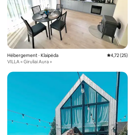
Hébergement ⋅ Klaipėda
Évaluation mo
4,72 (25)
VILLA « Giruliai Aura »