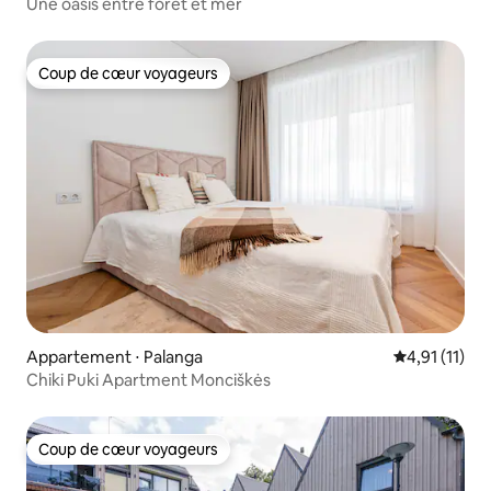
Une oasis entre forêt et mer
Coup de cœur voyageurs
Coup de cœur voyageurs
Appartement ⋅ Palanga
Évaluation m
4,91 (11)
Chiki Puki Apartment Monciškės
Coup de cœur voyageurs
Coup de cœur voyageurs