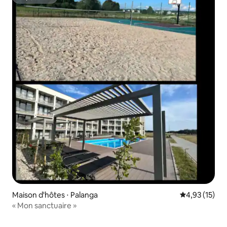
Superhôte
Maison d'hôtes ⋅ Palanga
Évaluation mo
4,93 (15)
« Mon sanctuaire »