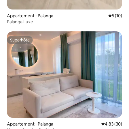
Appartement ⋅ Palanga
Évaluation
5 (10)
Palanga Luxe
Superhôte
Superhôte
Appartement ⋅ Palanga
Évaluation mo
4,83 (30)