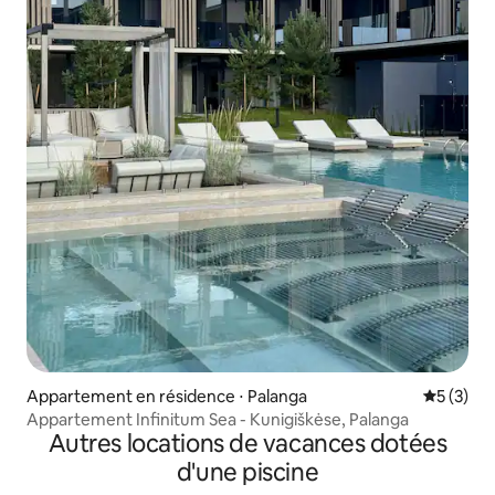
Appartement en résidence ⋅ Palanga
Évaluatio
5 (3)
Appartement Infinitum Sea - Kunigiškėse, Palanga
Autres locations de vacances dotées
d'une piscine