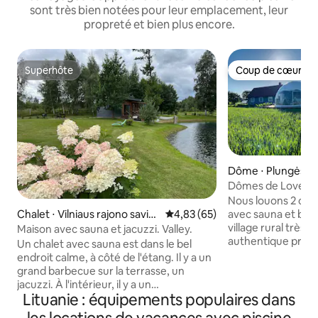
sont très bien notées pour leur emplacement, leur
propreté et bien plus encore.
Superhôte
Coup de cœur vo
Superhôte
Coup de cœur vo
Dôme ⋅ Plungės ra
aldybė
Dômes de LoveLa
Nous louons 2 co
Chalet ⋅ Vilniaus rajono saviva
Évaluation moyenne sur la base
4,83 (65)
avec sauna et bai
ldybė
village rural très t
Maison avec sauna et jacuzzi. Valley.
authentique près de
Un chalet avec sauna est dans le bel
dômes sont situés
endroit calme, à côté de l'étang. Il y a un
principale, vous n
grand barbecue sur la terrasse, un
soucier des heures
jacuzzi. À l'intérieur, il y a un
départ. Nous essay
Lituanie : équipements populaires dans
réfrigérateur, une plaque de cuisson, de
chaque voyageu
la vaisselle, un centre musical. La