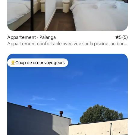
Appartement ⋅ Palanga
Évaluatio
5 (5)
Appartement confortable avec vue sur la piscine, au bord
de la mer
Coup de cœur voyageurs
Coups de cœur voyageurs les plus appréciés