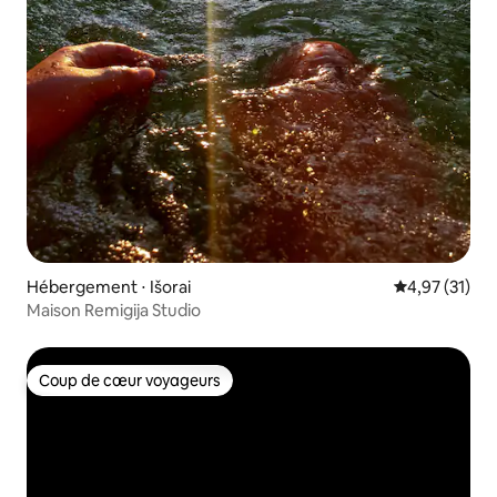
Hébergement ⋅ Išorai
Évaluation mo
4,97 (31)
Maison Remigija Studio
Coup de cœur voyageurs
Coup de cœur voyageurs