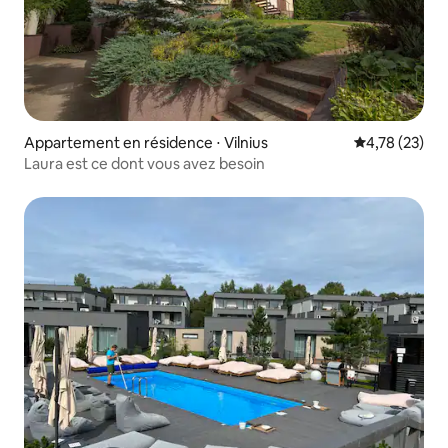
Appartement en résidence ⋅ Vilnius
Évaluation mo
4,78 (23)
Laura est ce dont vous avez besoin