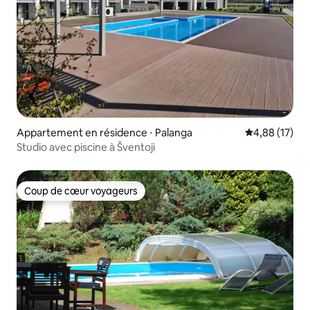
Appartement en résidence ⋅ Palanga
Évaluation mo
4,88 (17)
Studio avec piscine à Šventoji
Coup de cœur voyageurs
Coup de cœur voyageurs