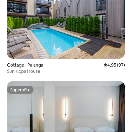
Cottage ⋅ Palanga
Évaluation mo
4,95 (97)
Sun Kopa House
Superhôte
Superhôte