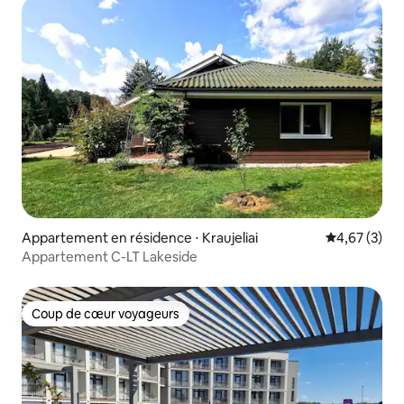
Appartement en résidence ⋅ Kraujeliai
Évaluation m
4,67 (3)
Appartement C-LT Lakeside
Coup de cœur voyageurs
Coup de cœur voyageurs