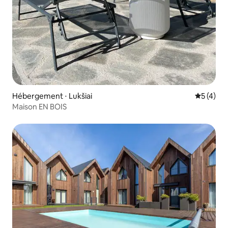
Hébergement ⋅ Lukšiai
Évaluatio
5 (4)
Maison EN BOIS