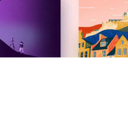
Airbnb
Édition été 2026
Newsroom
Carrières
Investisseurs
Séjours d'urgence Airbnb.org