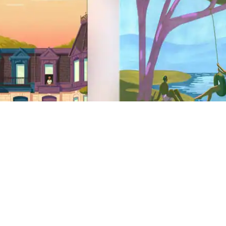
Pied de page du site
Assistance
Centre d'aide
Assistance sécurité
AirCover
Lutte contre la discrimination
Assistance handicap