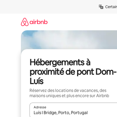
Aller
Certai
directement
au
contenu
Hébergements à
proximité de pont Dom-
Luís
Réservez des locations de vacances, des
maisons uniques et plus encore sur Airbnb
Adresse
Lorsque les résultats s'affichent, utilisez les flèc