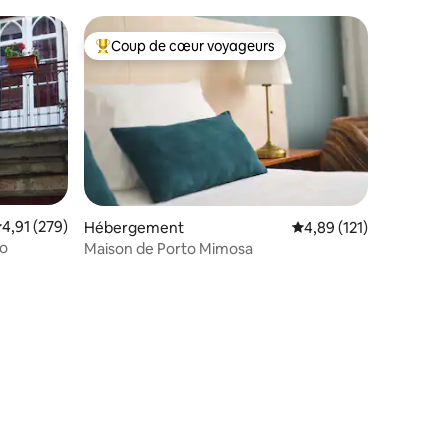
Coup de cœur voyageurs
lus appréciés
Coups de cœur voyageurs les plus appréciés
valuation moyenne sur la base de 279 commentaires : 4,91 sur 5
4,91 (279)
Hébergement
Évaluation moyenne sur
4,89 (121)
to
Maison de Porto Mimosa
taires : 4,86 sur 5