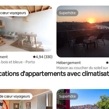
 cœur voyageurs
Superhôte
 cœur voyageurs
Superhôte
la base de 264 commentaires : 4,97 sur 5
ment
Évaluation moyenne sur la base de 330 commen
4,94 (330)
 bois et bleue - Porto
Hébergement
É
Maison au coucher du soleil sur
cations d'appartements avec climatisat
de cœur voyageurs
Superhôte
 cœur voyageurs les plus appréciés
Superhôte