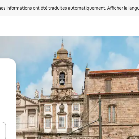
nes informations ont été traduites automatiquement. 
Afficher la lang
hes vers le haut et vers le bas pour les parcourir ou en appuyant et en fai