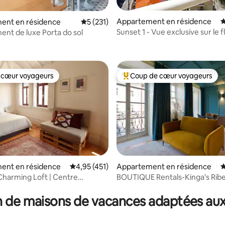
la base de 109 commentaires : 4,96 sur 5
Appartement en résidence
É
ent en résidence
Évaluation moyenne sur la base de 231 co
5 (231)
Sunset 1 - Vue exclusive sur le 
nt de luxe Porta do sol
Porto / Gaia
 cœur voyageurs
Coup de cœur voyageurs
 cœur voyageurs
Coups de cœur voyageurs les p
la base de 298 commentaires : 4,99 sur 5
ent en résidence
Évaluation moyenne sur la base de 451 comme
4,95 (451)
Appartement en résidence
É
Charming Loft | Centre
BOUTIQUE Rentals-Kinga's Ribei
e de Porto
vue imprenable
 de maisons de vacances adaptées aux