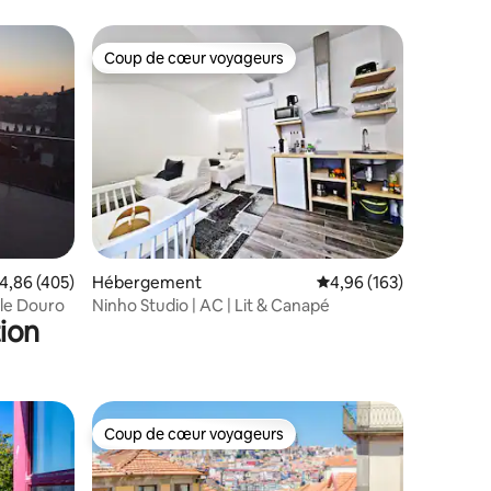
Coup de cœur voyageurs
Coup de cœur voyageurs
taires : 4,94 sur 5
valuation moyenne sur la base de 405 commentaires : 4,86 sur 5
4,86 (405)
Hébergement
Évaluation moyenne sur
4,96 (163)
 le Douro
Ninho Studio | AC | Lit & Canapé
ion
Coup de cœur voyageurs
Coup de cœur voyageurs