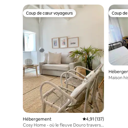
Coup de cœur voyageurs
Coup de
Coup de cœur voyageurs
Coup de
Héberge
Maison hi
magnifiqu
Hébergement
Évaluation moyenne sur
4,91 (137)
Cosy Home - où le fleuve Douro traverse