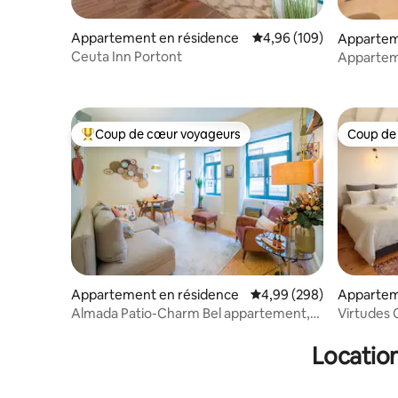
Appartement en résidence
Évaluation moyenne sur 
4,96 (109)
Appartem
Ceuta Inn Portont
Apparteme
Coup de cœur voyageurs
Coup de
Coups de cœur voyageurs les plus appréciés
Coup de
Appartement en résidence
Évaluation moyenne sur 
4,99 (298)
Appartem
Almada Patio-Charm Bel appartement,
Virtudes 
très bien situé et climatisation
historiqu
Location