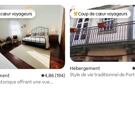
 cœur voyageurs
Coup de cœur voyageurs
 cœur voyageurs
Coups de cœur voyageurs les p
Hébergement
É
Style de vie traditionnel de Por
ment
Évaluation moyenne sur la base de 194 commen
4,86 (194)
storique offrant une vue
e sur le Douro
 la base de 137 commentaires : 4,91 sur 5