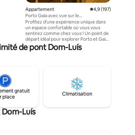
imprenable
n de
Appartement
Évaluation moyenne su
4,9 (197)
er de
Porto Gaia avec vue sur le
ent, le
fleuve | Climatisation
Profitez d'une expérience unique dans
en option,
un espace confortable où vous vous
sentirez comme chez vous ! Un point de
départ idéal pour explorer Porto et Gaia,
avec une vue imprenable sur le fleuve,
ximité de pont Dom-Luís
sans même quitter la maison. À
seulement 150 mètres du Jardim do
Morro (à côté de l'emblématique pont
Luís I reliant le centre historique de
Porto) et à 200 mètres des gares
ferroviaire et métro/bus General Torres.
À proximité, vous trouverez les célèbres
ement gratuit
caves de porto, un supermarché et une
Climatisation
grande sélection de restaurants, cafés et
r place
terrasses.
t Dom-Luís