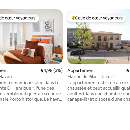
de cœur voyageurs
Coup de cœur voyageurs
 cœur voyageurs les plus appréciés
Coups de cœur voyageurs les p
ment
Évaluation moyenne sur la base de 315 comme
4,98 (315)
Appartement
É
 Haven
Maison du Pilar - D. Luis I
nt romantique situé dans la
L'appartement est situé au rez
nte D. Henrique », l'une des
chaussée et peut accueillir qua
plus emblématiques au cœur de
adultes (dans une chambre dou
ns le Porto historique. Le havre
canapé-lit) et dispose d'une c
éal où revenir après avoir
avec vue sur le Jardin et le Pont
 ville, où il est impossible de ne
salle de bains, salon et cuisine
ouché par la lumière, la paix et
entièrement équipée. Sur la te
ui distinguent cet
avec vue sur le fleuve Douro et
nt. Au coin de la rue, au bord
historique de Porto, vous pour