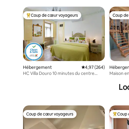
l'Atlantique !
Coup de cœur voyageurs
Coup de
Coups de cœur voyageurs les plus appréciés
Coup de
Hébergement
Évaluation moyenne sur 
4,97 (264)
Héberge
HC Villa Douro 10 minutes du centre
Maison en
historique
Lo
Coup de cœur voyageurs
Coup 
Coup de cœur voyageurs
Coups de