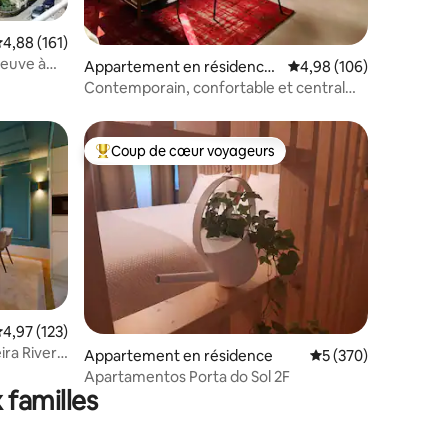
valuation moyenne sur la base de 161 commentaires : 4,88 sur 5
4,88 (161)
mmentaires : 5 sur 5
fleuve à
Appartement en résidence
Évaluation moyenne sur
4,98 (106)
⋅ Porto
Contemporain, confortable et central
(Porto) 1 CHAMBRE
Coup de cœur voyageurs
lus appréciés
Coups de cœur voyageurs les plus appréciés
ntaires : 4,95 sur 5
valuation moyenne sur la base de 123 commentaires : 4,97 sur 5
4,97 (123)
ra River
Appartement en résidence
Évaluation moyenne 
5 (370)
Apartamentos Porta do Sol 2F
 familles