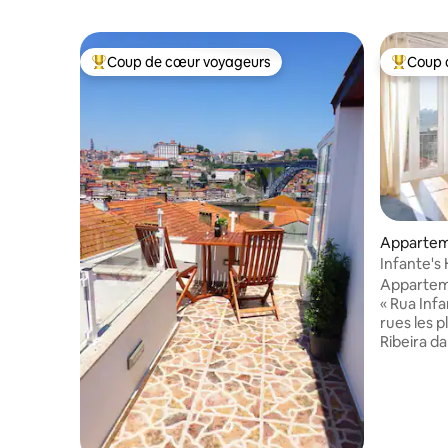
Coup de cœur voyageurs
Coup 
Coups de cœur voyageurs les plus appréciés
Coups de
Apparte
Infante's
Apparteme
« Rua Infa
rues les 
Ribeira da
de paix id
exploré la
pas être t
le calme q
apparteme