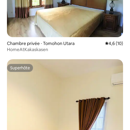
Chambre privée ⋅ Tomohon Utara
Évaluation m
4,6 (10)
HomeAtKakaskasen
Superhôte
Superhôte