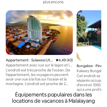
plus encore.
Appartement ⋅ Sulawesi Utar
Évaluation moyenne sur la base
4,49 (43)
a
Appartement avec vue sur le lagon et la
Bungalow ⋅ Pinele
plage
L'endroit est très proche de l'océan. De
Kalasey Bungalow
l'appartement, les voyageurs peuvent
Cet endroit se c
avoir une vue à la fois sur l'océan et la
séparés occupant 
montagne. L'endroit est proche de 2
d'environ 1000 m ²
grands hypermarchés (Freshmart et
qui a une profonde
Transmart), d'un centre commercial (par
Équipements populaires dans les
L'emplacement est
exemple Star Square Mall), d'un cinéma,
restaurants Kalase
locations de vacances à Malalayang
de restaurants, d'un spa, de banques, de
centre commercial
distributeurs automatiques de billets, de