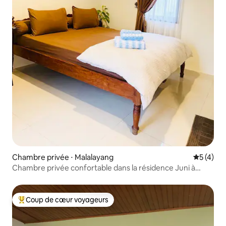
Chambre privée ⋅ Malalayang
Évaluatio
5 (4)
Chambre privée confortable dans la résidence Juni à
Manado
Coup de cœur voyageurs
Coups de cœur voyageurs les plus appréciés