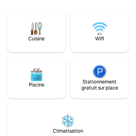
plage également. 
divers magasins et plus encore. Tous
plongée sont à pro
sont accessibles à pied. L'endroit est très
plongeurs sous-ma
sûr et dispose d'agents de sécurité.
dans la région. Un
D'autres centres commerciaux et
sera servi tous les 
hypermarchés sont à seulement 5
thé, ainsi que de l
minutes en voiture de l'endroit. Un
disponibles 24h/24
Cuisine
Wifi
concierge est disponible dans le hall.
les voyageurs à net
Stationnement
Piscine
gratuit sur place
Climatisation