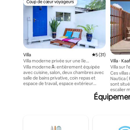
Coup de cœur voyageurs
Coup de cœur voyageurs
Villa
Évaluation moyenne
5 (31)
Villa moderne privée sur une île
Villa ⋅ Kaa
magnifique
Villa moderne🏝 entièrement équipée
Villa sur l
avec cuisine, salon, deux chambres avec
Ces villas
salle de bains privative, coin repas et
Nautica ( 
espace de travail, espace extérieur
sont situ
détente et jardin. 🏝Passez des
escalier 
moments inoubliables en famille ou
Équipement
voyageurs
entre amis sur la magnifique île
directement au la
d'Ukulhas, au paradis des Maldives. 🏝La
Le transf
villa est située dans une rue calme et
rapide et 
sûre, à 4 minutes à pied de la plage, à 2
l'heure d'
minutes à pied du port, à 1 minute à pied
voyageurs
d'un magasin. 🏝Obtenez du poisson
minutes p