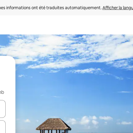
nes informations ont été traduites automatiquement. 
Afficher la lang
nb
hes vers le haut et vers le bas pour les parcourir ou en appuyant et en fai