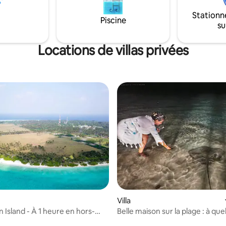
vers et depuis l'aéroport intern
s'appliquent. L'affichage du prix
masculin.
Stationn
e transfert aller-retour, le
Piscine
su
uner buffet quotidien, le
t le dîner.
Locations de villas privées
Villa
n Island - À 1 heure en hors-
Belle maison sur la plage : à qu
alé
de la plage !