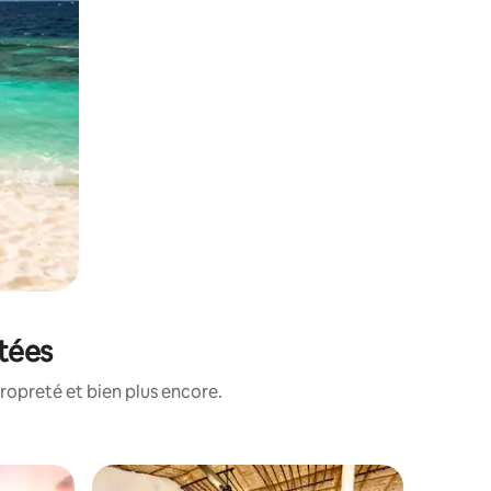
otées
ropreté et bien plus encore.
Villa ⋅ Ol