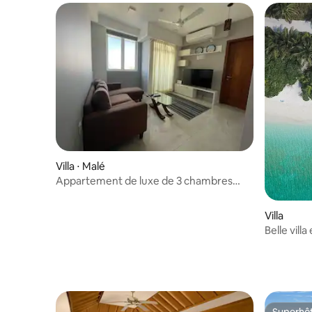
Villa ⋅ Malé
Appartement de luxe de 3 chambres
avec vue sur le lever du soleil.
Villa
Belle vil
papayes
Superhô