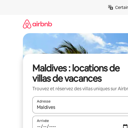
Aller
Certai
directement
au
contenu
Maldives : locations de
villas de vacances
Trouvez et réservez des villas uniques sur Airb
Adresse
Lorsque les résultats s'affichent, utilisez les flèc
Arrivée