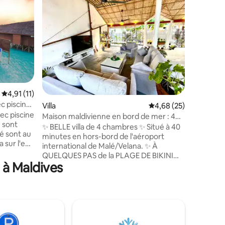
Superhô
Superhô
Grande vi
Indulge i
unwind in
panorami
directly 
warm embrac
class ame
expert t
rejuvenating 
Évaluation moyenne sur la base de 11 commentaires : 4,91 sur 5
4,91 (11)
Water Villa > Private Patio > 2 A
ec piscine
Villa
Évaluation moyenne su
4,68 (25)
kids Additional services available Meals,
vec piscine
Beverage 
Maison maldivienne en bord de mer : 40
é sont
Seaplane, Excursi
minutes en bateau de Male
✨ BELLE villa de 4 chambres ✨ Situé à 40
té sont au
touch to
minutes en hors-bord de l'aéroport
international de Malé/Velana. ✨ À
ier
QUELQUES PAS de la PLAGE DE BIKINI
acieux 290
 à Maldives
✨À distance de marche des magasins,
s en
cafés et restaurants Bar ✨flottant à
Séjour
proximité pour l’alcool ✨ Idéal pour :
 de villas
plongée avec masque et tuba avec les
requins-nourrices, plongée avec masque
 de
et tuba avec les tortues, nourrissage des
ransport
raies, croisière avec les dauphins,