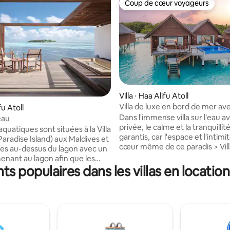
Coup de cœur voyageurs
Coup de cœur voyageurs
Villa ⋅ Haa Alifu Atoll
 sur la base de 31 commentaires : 5 sur 5
Villa de luxe en bord de mer av
fu Atoll
privée et fond de verre
Dans l'immense villa sur l'eau a
'eau
privée, le calme et la tranquillit
 aquatiques sont situées à la Villa
garantis, car l'espace et l'intimi
Paradise Island) aux Maldives et
cœur même de ce paradis > Villa sur l'eau
ées au-dessus du lagon avec un
entière dans un complexe hôtel
menant au lagon afin que les
5 étoiles privé sur une île > Sp
s populaires dans les villas en location
 puissent accéder
M ² > Piscine privée > 75 minute
gon depuis la chambre.
hydravion ou en vol intérieur > 
ert est organisé par bateau
fractionné dans différents types
le transfert est prêt pour
possible Veuillez m'envoyer un message
arrivée et de départ des
avant d'envoyer une demande
. Le transfert prend environ 15
réservation pour organiser le t
our l'aéroport. Des frais de