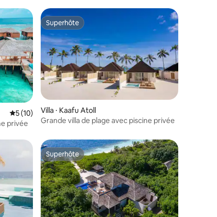
Superhôte
Superhôte
mmentaires : 5 sur 5
Villa ⋅ Kaafu Atoll
Évaluation moyenne sur la base de 10 commentaires : 5 sur 5
5 (10)
Grande villa de plage avec piscine privée
ine privée
Superhôte
Superhôte