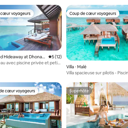
 cœur voyageurs
Coup de cœur voyageurs
 cœur voyageurs
Coup de cœur voyageurs
land Hideaway at Dhonak
Évaluation moyenne sur la base de 12 co
5 (12)
l'eau avec piscine privée et petit
Villa ⋅ Malé
flottant
Villa spacieuse sur pilotis - Pisc
de cœur voyageurs
Superhôte
 cœur voyageurs les plus appréciés
Superhôte