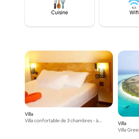
frais, partez en excursion, profitez d'un
transfert 
coucher de soleil romantique sur le banc
comprend l
Cuisine
Wifi
de sable, essayez la plongée - nous
petit-déje
organiserons toutes les activités pour
déjeuner e
vous.
Villa
Villa confortable de 3 chambres - à
Villa
30 minutes en hors-bord de Malé
Villa Gree
bord de M