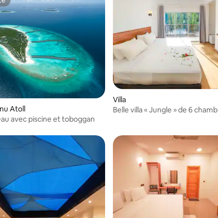
te
Villa
onu Atoll
Belle villa « Jungle » de 6 cham
l'eau avec piscine et toboggan