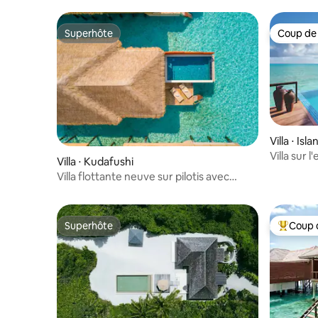
Superhôte
Coup de
Superhôte
Coup de
Villa ⋅ Is
ulhi
Villa sur 
Villa ⋅ Kudafushi
déjeuner 
Villa flottante neuve sur pilotis avec
piscine privée
Superhôte
Coup 
Superhôte
Coups de