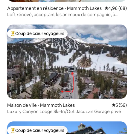
Appartement en résidence ⋅ Mammoth Lakes
Évaluation mo
4,96 (68)
Loft rénové, acceptant les animaux de compagnie, à
Snowcreek IV
Coup de cœur voyageurs
Coups de cœur voyageurs les plus appréciés
Maison de ville ⋅ Mammoth Lakes
Évaluation
5 (56)
Luxury Canyon Lodge Ski-In/Out Jacuzzis Garage privé
Coup de cœur voyageurs
Coups de cœur voyageurs les plus appréciés