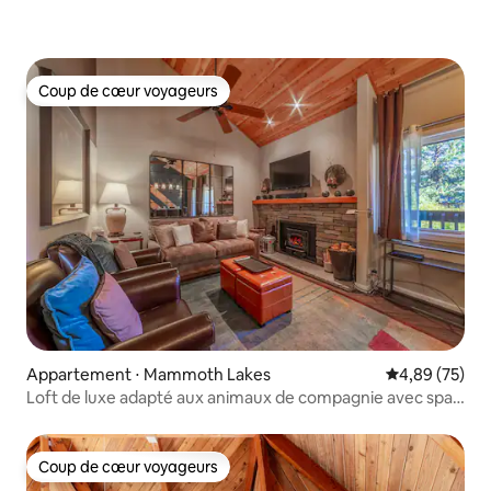
Coup de cœur voyageurs
Coup de cœur voyageurs
Appartement ⋅ Mammoth Lakes
Évaluation mo
4,89 (75)
Loft de luxe adapté aux animaux de compagnie avec spa
et piscine
Coup de cœur voyageurs
Coup de cœur voyageurs