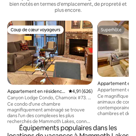
bien notés en termes d'emplacement, de propreté et
plus encore.
Coup de cœur voyageurs
Superhôte
Coup de cœur voyageurs
Superhôte
Appartement en r
⋅ Mammoth Lakes
Appartement en r
Appartement en résidence
Évaluation moyenne sur la base 
4,91 (626)
2 chambres et 2 sa
Ce magnifique con
⋅ Mammoth Lakes
Canyon Lodge Condo, Chamonix #73. À
pistes, acceptant 
animaux de compa
pied des remontées mécaniques
Ce condo d'une chambre
contemporaine lu
magnifiquement aménagé se trouve
chambres et deux s
dans l'un des complexes les plus
pour n'importe que
recherchés de Mammoth Lakes, connu
vous visitez Mam
Équipements populaires dans les
pour son emplacement privilégié et sa
situé à distance 
proximité avec les remontées
locations de vacances à Mammoth Lakes