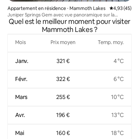
Appartement en résidence ⋅ Mammoth Lakes
Évaluation mo
4,93 (45)
Juniper Springs Gem avec vue panoramique sur la
Quel est le meilleur moment pour visiter
montagne !
Mammoth Lakes ?
Mois
Prix moyen
Temp. moy.
Janv.
321 €
4 °C
Févr.
322 €
6 °C
Mars
255 €
10 °C
Avr.
196 €
13 °C
Mai
160 €
18 °C