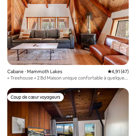
Cabane ⋅ Mammoth Lakes
Évaluation mo
4,91 (47)
« Treehouse » 2 Bd Maison unique confortable à quelques
pas du village
Coup de cœur voyageurs
Coup de cœur voyageurs