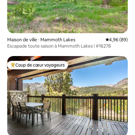
Maison de ville ⋅ Mammoth Lakes
Évaluation mo
4,96 (89)
Escapade toute saison à Mammoth Lakes ! #16278
Coup de cœur voyageurs
Coups de cœur voyageurs les plus appréciés