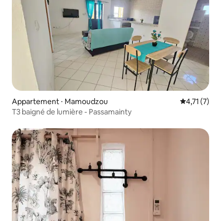
Appartement ⋅ Mamoudzou
Évaluation 
4,71 (7)
T3 baigné de lumière - Passamainty