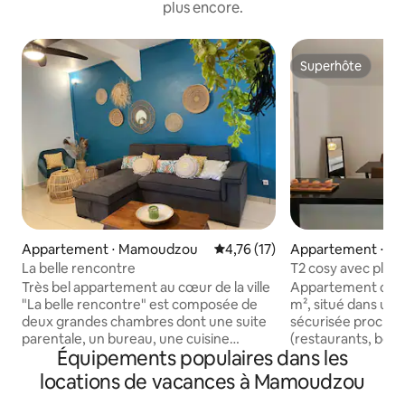
plus encore.
Superhôte
Superhôte
Appartement ⋅ Mamoudzou
Évaluation moyenne sur la base
4,76 (17)
Appartement ⋅ 
La belle rencontre
T2 cosy avec place
Très bel appartement au cœur de la ville
Appartement cosy 
"La belle rencontre" est composée de
m², situé dans un
deux grandes chambres dont une suite
sécurisée proche
parentale, un bureau, une cuisine
(restaurants, boul
Équipements populaires dans les
ouverte sur le salon, une salle de bain et
commerces). Vous apprécierez ce
une salle d’eau, deux wc, une terrasse.
logement pour son 
locations de vacances à Mamoudzou
Ventilé et climatisé, de beaux volumes
géographique et s