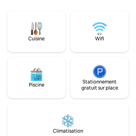
baignés de lumière en plein centre ville
est parfait pour le
pour cet appartement bénéficiant de
voyageurs d'affair
tout le confort moderne dans un
d'une chambre, d'
quartier offrant commerces et
cuisine, d'une sall
restaurants à pieds. Equipé d'une cuve
terrasse. Spacieux et bien équipé, il
tampon de 750l il n'y a pas de coupure
comprend tout le 
d'eau.
sentir comme chez
Cuisine
Wifi
Stationnement
Piscine
gratuit sur place
Climatisation