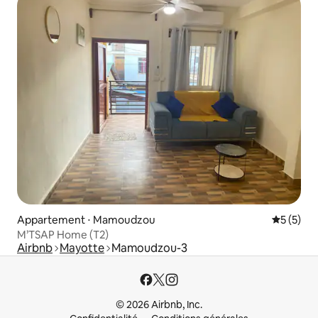
Appartement ⋅ Mamoudzou
Évaluatio
5 (5)
M’TSAP Home (T2)
Airbnb
Mayotte
Mamoudzou-3
© 2026 Airbnb, Inc.