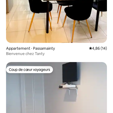
Appartement ⋅ Passamainty
Évaluation mo
4,86 (14)
Bienvenue chez Tanty
Coup de cœur voyageurs
Coup de cœur voyageurs