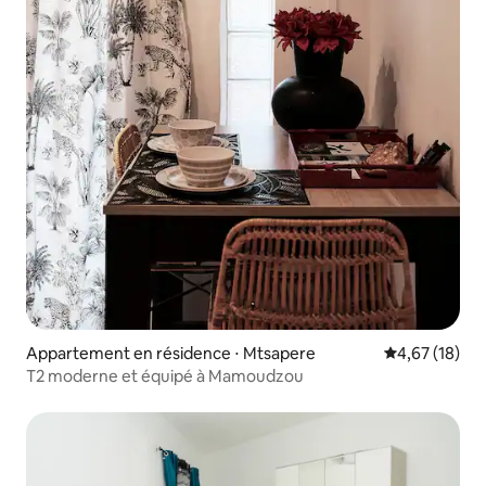
Appartement en résidence ⋅ Mtsapere
Évaluation mo
4,67 (18)
T2 moderne et équipé à Mamoudzou