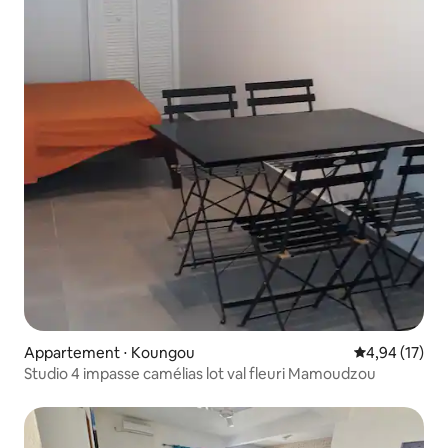
Appartement ⋅ Koungou
Évaluation mo
4,94 (17)
Studio 4 impasse camélias lot val fleuri Mamoudzou