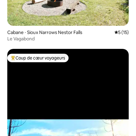
Cabane ⋅ Sioux Narrows Nestor Falls
Évaluation
5 (15)
Le Vagabond
Coup de cœur voyageurs
Coups de cœur voyageurs les plus appréciés