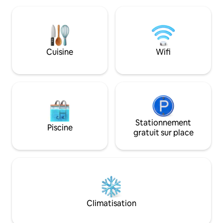
climatisation, l'échange d'air, le
explorer, vous en
chauffage au sol, des finitions haut de
nombreux bons souven
gamme et une terrasse en cèdre massif
cabane dans les ar
parfaite pour les divertissements. Situé à
les couples et les familles ! 
quelques pas du parc national du Mont-
niveau du sol est g
Riding, cet endroit est parfait pour une
Cuisine
Wifi
empêcher les inse
escapade d'un week-end. Numéro de
que vous vous dét
licence de location courte durée : # LSR-
pour 7 personnes.
06-2024
Stationnement
Piscine
gratuit sur place
Climatisation