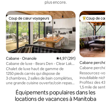
plus encore.
Coup de cœur voyageurs
Coup de cœur 
Coup de cœur voyageurs
Coups de cœur vo
Cabane ⋅ Onanole
Évaluation moyenne sur la base 
4,97 (291)
Cabane perchée ⋅
Cabane de luxe - Bears Den - Clear Lake
erie
Cabane perchée av
MB (jacuzzi)
Chalet de luxe haut de gamme de
Ressourcez-vous 
1250 pieds carrés qui dispose de
inoubliable niché 
3 chambres, 2 salles de bain complètes,
Profitez des 43 acr
une grande cuisine ouverte/coin repas
1,5 mile de sentiers p
donnant sur le coin salon avec
Équipements populaires dans les
d'autres sentiers 
cheminée, avec une vue fantastique
de fond incroyable
depuis les 3 grandes portes patio.
locations de vacances à Manitoba
provinciale de San
Construite en 2020, cette maison
Avec des centaine
dispose de tous les extras, y compris la
sentiers de VTT e