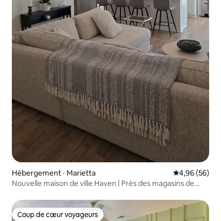
Hébergement ⋅ Marietta
Évaluation mo
4,96 (56)
Nouvelle maison de ville Haven | Près des magasins de
l'hôpital et d'Atlanta
Coup de cœur voyageurs
Coup de cœur voyageurs