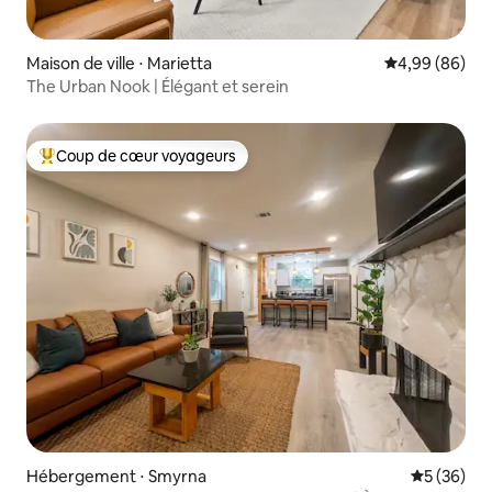
Maison de ville ⋅ Marietta
Évaluation mo
4,99 (86)
The Urban Nook | Élégant et serein
Coup de cœur voyageurs
Coups de cœur voyageurs les plus appréciés
Hébergement ⋅ Smyrna
Évaluation
5 (36)