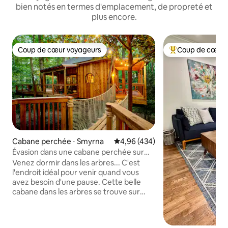
bien notés en termes d'emplacement, de propreté et
plus encore.
Coup de cœur voyageurs
Coup de cœur 
Coup de cœur voyageurs
Coups de cœur vo
Cabane perchée ⋅ Smyrna
Évaluation moyenne sur la base 
4,96 (434)
Évasion dans une cabane perchée sur
5 acres - TreeHausATL
Venez dormir dans les arbres... C'est
l'endroit idéal pour venir quand vous
avez besoin d'une pause. Cette belle
cabane dans les arbres se trouve sur
5 acres de propriété boisée à quelques
minutes de la 75/285 et à moins de
2 miles de The Battery et Truist Park. En