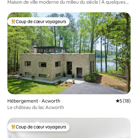
Maison de ville moderne du milieu du siècle | À quelques
minutes de The Battery
Coup de cœur voyageurs
Coups de cœur voyageurs les plus appréciés
Hébergement ⋅ Acworth
Évaluation
5 (18)
Le château du lac Acworth
Coup de cœur voyageurs
Coups de cœur voyageurs les plus appréciés