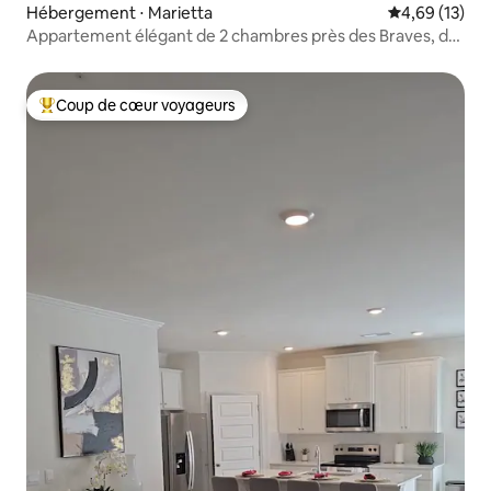
Hébergement ⋅ Marietta
Évaluation mo
4,69 (13)
Appartement élégant de 2 chambres près des Braves, du
centre-ville d'Atlanta et de KSU
Coup de cœur voyageurs
Coups de cœur voyageurs les plus appréciés