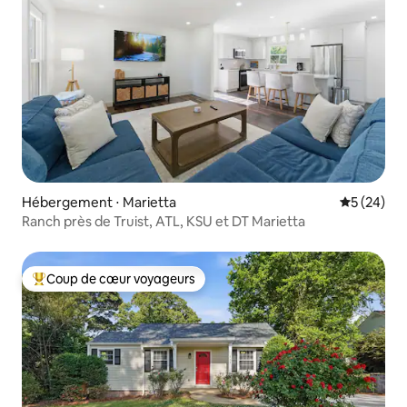
Hébergement ⋅ Marietta
Évaluation
5 (24)
Ranch près de Truist, ATL, KSU et DT Marietta
Coup de cœur voyageurs
Coups de cœur voyageurs les plus appréciés