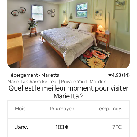
Hébergement ⋅ Marietta
Évaluation mo
4,93 (14)
Marietta Charm Retreat | Private Yard | Morden
Quel est le meilleur moment pour visiter
Marietta ?
Mois
Prix moyen
Temp. moy.
Janv.
103 €
7 °C