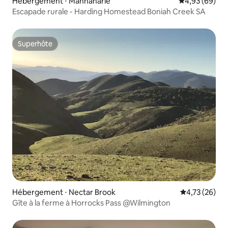
Hébergement ⋅ Mannanarie
Évaluation mo
4,93 (69)
Escapade rurale - Harding Homestead Boniah Creek SA
Superhôte
Superhôte
Hébergement ⋅ Nectar Brook
Évaluation mo
4,73 (26)
Gîte à la ferme à Horrocks Pass @Wilmington