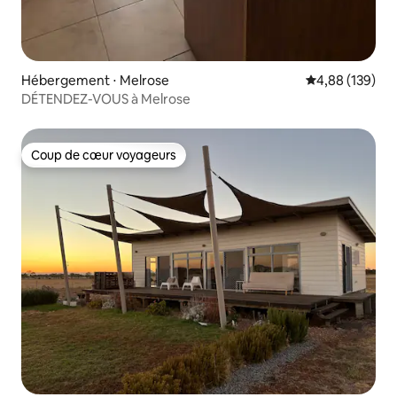
Hébergement ⋅ Melrose
Évaluation moy
4,88 (139)
DÉTENDEZ-VOUS à Melrose
Coup de cœur voyageurs
Coup de cœur voyageurs