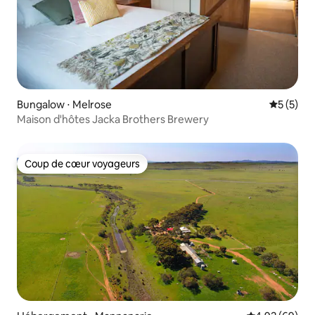
Bungalow ⋅ Melrose
Évaluatio
5 (5)
Maison d'hôtes Jacka Brothers Brewery
Coup de cœur voyageurs
Coup de cœur voyageurs