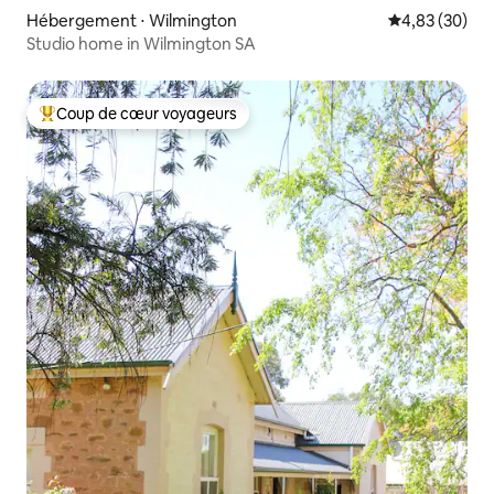
Hébergement ⋅ Wilmington
Évaluation mo
4,83 (30)
Studio home in Wilmington SA
Coup de cœur voyageurs
Coups de cœur voyageurs les plus appréciés