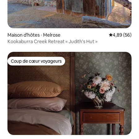
Maison d'hôtes ⋅ Melrose
Évaluation mo
4,89 (56)
Kookaburra Creek Retreat « Judith's Hut »
Coup de cœur voyageurs
Coup de cœur voyageurs