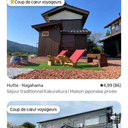
Coup de cœur voyageurs
Coups de cœur voyageurs les plus appréciés
Hutte ⋅ Nagahama
Évaluation mo
4,99 (86)
Séjour traditionnel Kakurekura | Maison japonaise privée
Coup de cœur voyageurs
Coup de cœur voyageurs