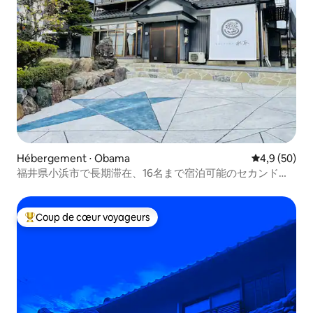
Hébergement ⋅ Obama
Évaluation m
4,9 (50)
福井県小浜市で長期滞在、16名まで宿泊可能のセカンドハ
ウス水取
Coup de cœur voyageurs
Coups de cœur voyageurs les plus appréciés