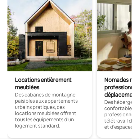
Locations entièrement
Nomades num
meublées
professionnel
déplacement
Des cabanes de montagne
paisibles aux appartements
Des hébergem
urbains pratiques, ces
confortables p
locations meublées offrent
professionnels
tous les équipements d'un
télétravail dis
logement standard.
et d'espaces de