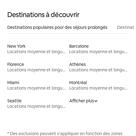
Destinations à découvrir
Destinations populaires pour des séjours prolongés
Destinati
New York
Barcelone
Locations moyenne et longue durée
Locations moyenne et longue durée
Florence
Athènes
Locations moyenne et longue durée
Locations moyenne et longue durée
Miami
Montréal
Locations moyenne et longue durée
Locations moyenne et longue durée
Seattle
Afficher plus
Locations moyenne et longue durée
* Des exclusions peuvent s'appliquer en fonction des zones