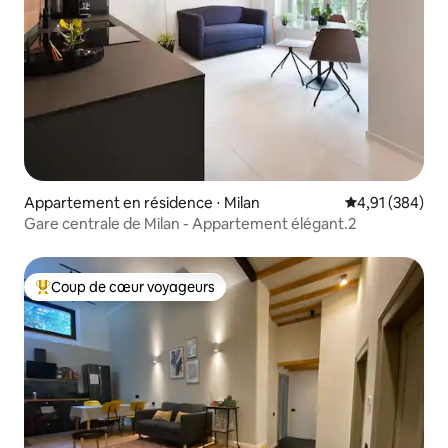
Appartement en résidence ⋅ Milan
Évaluation moy
4,91 (384)
Gare centrale de Milan - Appartement élégant.2
Coup de cœur voyageurs
Coups de cœur voyageurs les plus appréciés