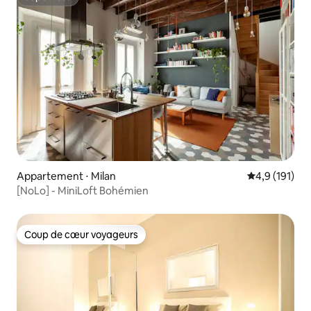
Superhôte
Appartement ⋅ Milan
Évaluation mo
4,9 (191)
[NoLo] - MiniLoft Bohémien
Coup de cœur voyageurs
Coup de cœur voyageurs