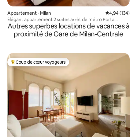
Appartement ⋅ Milan
Évaluation moy
4,94 (134)
Élégant appartement 2 suites arrêt de métro Porta
Autres superbes locations de vacances à
Venezia
proximité de Gare de Milan-Centrale
Coup de cœur voyageurs
Coups de cœur voyageurs les plus appréciés