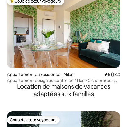
Coup de cœur voyageurs
Coups de cœur voyageurs les plus appréciés
Appartement en résidence ⋅ Milan
Évaluation 
5 (132)
Appartement design au centre de Milan • 2 chambres •
Location de maisons de vacances
1 minute du métro
adaptées aux familles
Coup de cœur voyageurs
Coup de cœur voyageurs