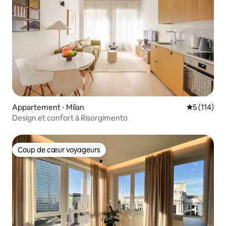
Appartement ⋅ Milan
Évaluation 
5 (114)
Design et confort à Risorgimento
Coup de cœur voyageurs
Coup de cœur voyageurs