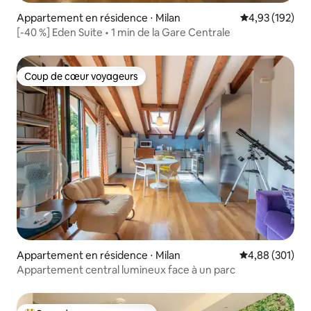
Appartement en résidence ⋅ Milan
Évaluation moy
4,93 (192)
[-40 %] Eden Suite • 1 min de la Gare Centrale
Coup de cœur voyageurs
Coup de cœur voyageurs
Appartement en résidence ⋅ Milan
Évaluation moy
4,88 (301)
Appartement central lumineux face à un parc