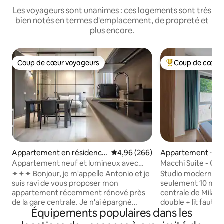
Les voyageurs sont unanimes : ces logements sont très
bien notés en termes d'emplacement, de propreté et
plus encore.
Coup de cœur voyageurs
Coup de cœur 
Coup de cœur voyageurs
Coups de cœur vo
Appartement en résidence
Évaluation moyenne sur la base 
4,96 (266)
Appartement ⋅ Mi
⋅ Milan
Appartement neuf et lumineux avec
Macchi Suite - Gar
balcon près de la gare centrale
✦✦✦ Bonjour, je m'appelle Antonio et je
Studio moderne a
suis ravi de vous proposer mon
seulement 10 minu
appartement récemment rénové près
centrale de Milan. 
de la gare centrale. Je n'ai épargné
double + lit fauteui
Équipements populaires dans les
aucune dépense et j'ai pris soin de
connectée avec Ne
chaque détail pour m'assurer qu'il est
Infinity+, Dazn, cl