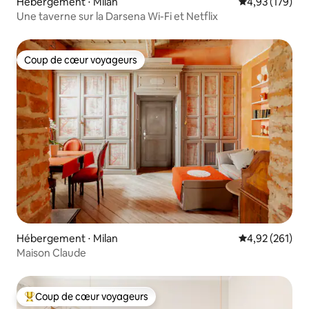
Hébergement ⋅ Milan
Évaluation moy
4,93 (179)
Une taverne sur la Darsena Wi-Fi et Netflix
Coup de cœur voyageurs
Coup de cœur voyageurs
Hébergement ⋅ Milan
Évaluation moy
4,92 (261)
Maison Claude
Coup de cœur voyageurs
Coups de cœur voyageurs les plus appréciés