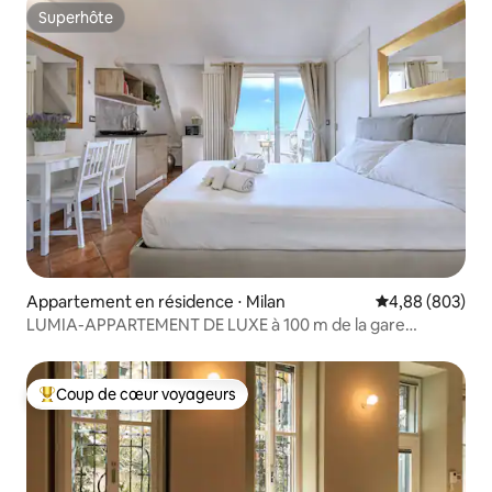
Superhôte
Superhôte
Appartement en résidence ⋅ Milan
Évaluation moy
4,88 (803)
LUMIA-APPARTEMENT DE LUXE à 100 m de la gare
centrale
Coup de cœur voyageurs
Coups de cœur voyageurs les plus appréciés