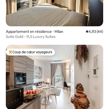
Appartement en résidence ⋅ Milan
Évaluation mo
4,93 (44)
Suite Gold - YLS Luxury Suites
Coup de cœur voyageurs
Coups de cœur voyageurs les plus appréciés