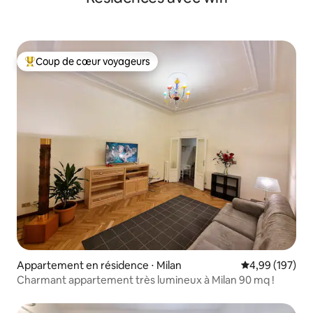
Coup de cœur voyageurs
Coups de cœur voyageurs les plus appréciés
Appartement en résidence ⋅ Milan
Évaluation moy
4,99 (197)
Charmant appartement très lumineux à Milan 90 mq !