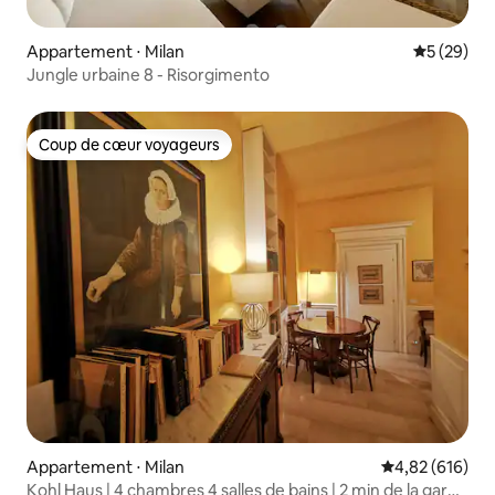
Appartement ⋅ Milan
Évaluation
5 (29)
Jungle urbaine 8 - Risorgimento
Coup de cœur voyageurs
Coup de cœur voyageurs
Appartement ⋅ Milan
Évaluation moy
4,82 (616)
Kohl Haus | 4 chambres 4 salles de bains | 2 min de la gare