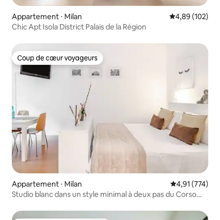
Appartement ⋅ Milan
Évaluation moy
4,89 (102)
Chic Apt Isola District Palais de la Région
Coup de cœur voyageurs
Coup de cœur voyageurs
Appartement ⋅ Milan
Évaluation moy
4,91 (774)
Studio blanc dans un style minimal à deux pas du Corso
Buenos Aires