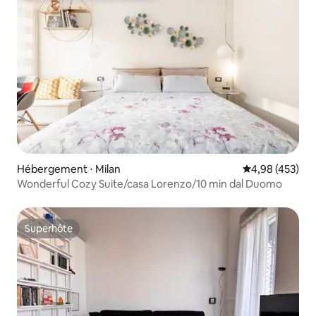
Hébergement ⋅ Milan
Évaluation moy
4,98 (453)
Wonderful Cozy Suite/casa Lorenzo/10 min dal Duomo
Superhôte
Superhôte