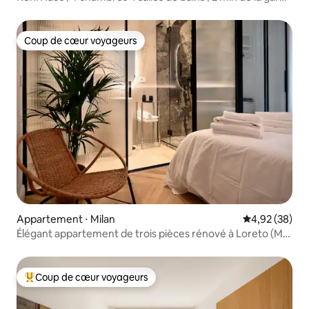
centrale
Coup de cœur voyageurs
Coup de cœur voyageurs
Appartement ⋅ Milan
Évaluation mo
4,92 (38)
Élégant appartement de trois pièces rénové à Loreto (M1-
M2)
Coup de cœur voyageurs
Coups de cœur voyageurs les plus appréciés