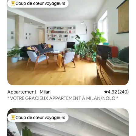
Coup de cœur voyageurs
Coups de cœur voyageurs les plus appréciés
Appartement ⋅ Milan
Évaluation moy
4,92 (240)
* VOTRE GRACIEUX APPARTEMENT À MILAN/NOLO *
Coup de cœur voyageurs
Coups de cœur voyageurs les plus appréciés