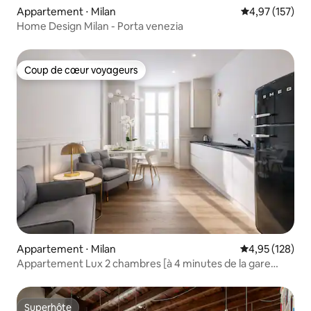
Appartement ⋅ Milan
Évaluation moy
4,97 (157)
Home Design Milan - Porta venezia
Coup de cœur voyageurs
Coup de cœur voyageurs
Appartement ⋅ Milan
Évaluation moy
4,95 (128)
Appartement Lux 2 chambres [à 4 minutes de la gare
centrale]
Superhôte