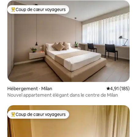
Coup de cœur voyageurs
Coups de cœur voyageurs les plus appréciés
Hébergement ⋅ Milan
Évaluation moy
4,91 (185)
Nouvel appartement élégant dans le centre de Milan
Coup de cœur voyageurs
Coups de cœur voyageurs les plus appréciés