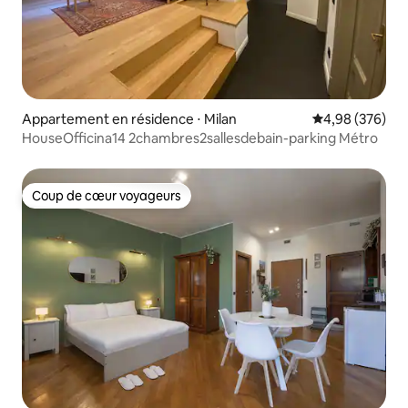
Appartement en résidence ⋅ Milan
Évaluation moy
4,98 (376)
HouseOfficina14 2chambres2sallesdebain-parking Métro
Coup de cœur voyageurs
Coup de cœur voyageurs