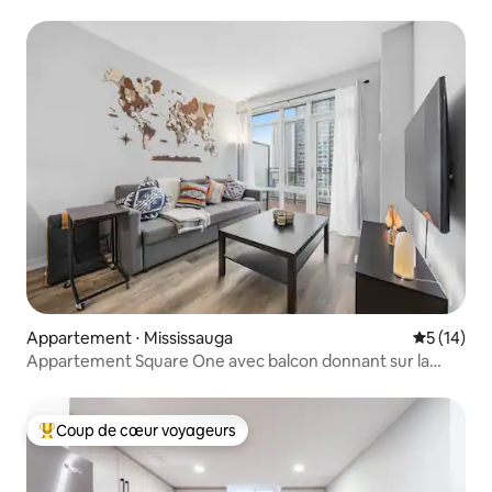
CNTower
Appartement ⋅ Mississauga
Évaluation
5 (14)
Appartement Square One avec balcon donnant sur la
ligne d'horizon + place de stationnement
Coup de cœur voyageurs
Coups de cœur voyageurs les plus appréciés