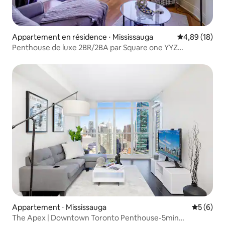
Appartement en résidence ⋅ Mississauga
Évaluation mo
4,89 (18)
Penthouse de luxe 2BR/2BA par Square one YYZ
UFT&UTM
Appartement ⋅ Mississauga
Évaluatio
5 (6)
The Apex | Downtown Toronto Penthouse-5min