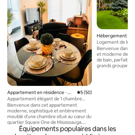
Hébergement ⋅ Mi
Logement de luxe d
Bienvenue dans n
et moderne de 4 c
de bain, parfaite p
grands groupes. 
immaculée dispose
lumineux et ouver
superbe salon ave
qui laissent entre
Appartement en résidence ⋅ Mis
Évaluation moyenne sur la b
5 (50)
abondante. La cui
sissauga
Appartement élégant de 1 chambre
équipée, l'espace 
près de Square One
Bienvenue dans cet appartement
chambres confort
moderne, sophistiqué et entièrement
séjour relaxant. Pr
meublé d'une chambre situé au cœur du
arrière privée et d
quartier Square One de Mississauga.
pour se détendre 
Équipements populaires dans les
Comprend une télévision de salon 65",
Idéalement située 
une télévision dans la chambre, une
Streetsville, à pr