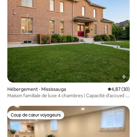
Hébergement ⋅ Mississauga
Évaluation mo
4,87 (30)
Maison familiale de luxe 4 chambres | Capacité d'accueil :
8 personnes et plus | Clôture privée
Coup de cœur voyageurs
Coup de cœur voyageurs