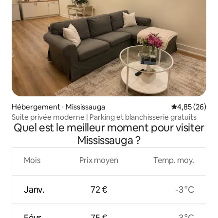
Hébergement ⋅ Mississauga
Évaluation mo
4,85 (26)
Suite privée moderne | Parking et blanchisserie gratuits
Quel est le meilleur moment pour visiter
Mississauga ?
Mois
Prix moyen
Temp. moy.
Janv.
72 €
-3 °C
Févr.
75 €
-3 °C