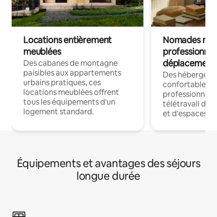
Locations entièrement
Nomades num
meublées
professionnel
déplacement
Des cabanes de montagne
paisibles aux appartements
Des hébergem
urbains pratiques, ces
confortables p
locations meublées offrent
professionnels
tous les équipements d'un
télétravail dis
logement standard.
et d'espaces de
Équipements et avantages des séjours
longue durée