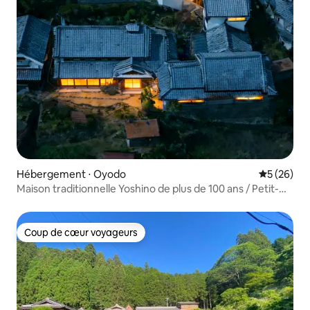
Hébergement ⋅ Oyodo
Évaluation
5 (26)
Maison traditionnelle Yoshino de plus de 100 ans / Petit-
déjeuner et dîner inclus / Un seul groupe par jour / Un
hébergement calme entouré de verdure
Coup de cœur voyageurs
Coup de cœur voyageurs