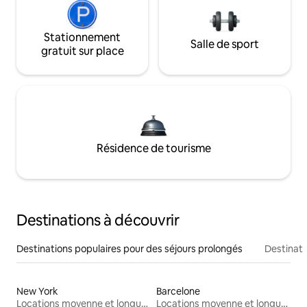
Stationnement
Salle de sport
gratuit sur place
Résidence de tourisme
Destinations à découvrir
Destinations populaires pour des séjours prolongés
Destinati
New York
Barcelone
Locations moyenne et longue durée
Locations moyenne et longue durée