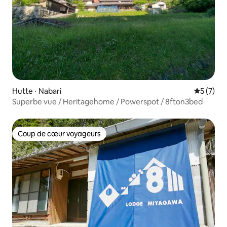
Hutte ⋅ Nabari
Évaluatio
5 (7)
Superbe vue / Heritagehome / Powerspot / 8fton3bed
Coup de cœur voyageurs
Coup de cœur voyageurs