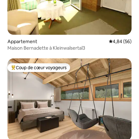
Appartement
Évaluation mo
4,84 (56)
Maison Bernadette à Kleinwalsertal3
Coup de cœur voyageurs
Coups de cœur voyageurs les plus appréciés