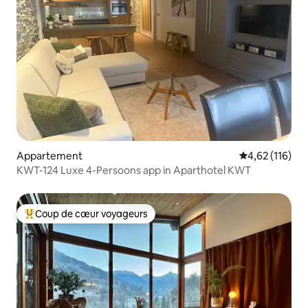
Appartement
Évaluation moy
4,62 (116)
KWT-124 Luxe 4-Persoons app in Aparthotel KWT
Coup de cœur voyageurs
Coups de cœur voyageurs les plus appréciés