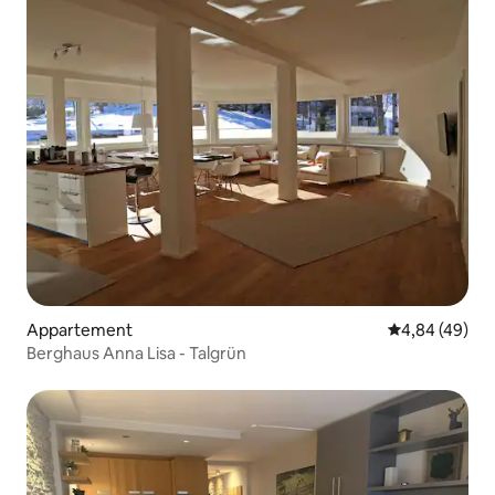
Appartement
Évaluation mo
4,84 (49)
Berghaus Anna Lisa - Talgrün