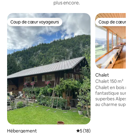
plus encore.
Coup de cœur voyageurs
Coup de cœur vo
Coup de cœur voyageurs
Coup de cœur vo
Chalet
Chalet 150 m²
Chalet en bois mo
fantastique sur tou
superbes Alpes au
au charme super c
dessus de Schwar
5 minutes en voitur
de Bödele. La mais
environ 15/20 min
Hébergement
Évaluation moyenne sur la b
5 (18)
certaines des meil