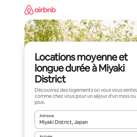
Aller
directement
au
contenu
Locations moyenne et
longue durée à Miyaki
District
Découvrez des logements où vous vous sente
comme chez vous pour un séjour d'un mois ou
plus.
Adresse
Lorsque les résultats s'affichent, utilisez les flèc
Arrivée