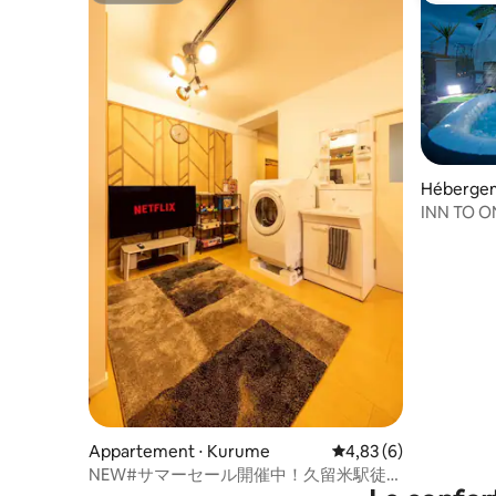
Hébergeme
trict
INN TO ON
en son g
entièremen
sauna, jac
Appartement ⋅ Kurume
Évaluation moyenne s
4,83 (6)
NEW#サマーセール開催中！久留米駅徒歩
5分コンビニ1分！ファミリー・友人快適！