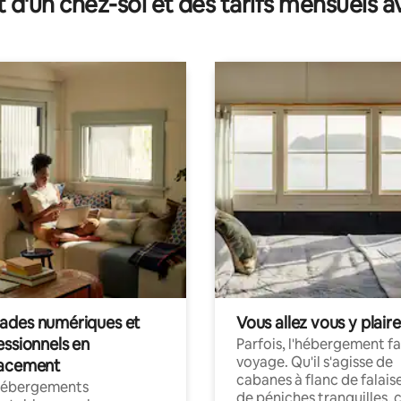
t d'un chez-soi et des tarifs mensuels 
des numériques et
Vous allez vous y plaire
essionnels en
Parfois, l'hébergement fai
voyage. Qu'il s'agisse de
acement
cabanes à flanc de falais
hébergements
de péniches tranquilles, 