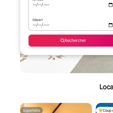
Départ
Rechercher
Loca
Superhôte
Coup 
Superhôte
Coups de