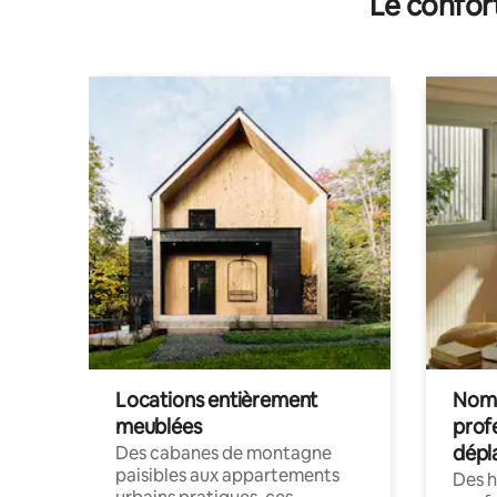
Le confor
キッズエリア大好評
Locations entièrement
Noma
meublées
prof
dépl
Des cabanes de montagne
paisibles aux appartements
Des 