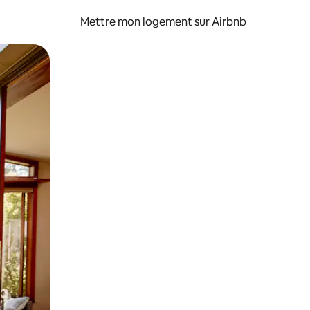
Mettre mon logement sur Airbnb
sant glisser.