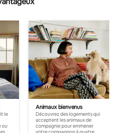
avantageux
Animaux bienvenus
t le
Découvrez des logements qui
acceptent les animaux de
e ou
compagnie pour emmener
ces
votre compagnon à quatre