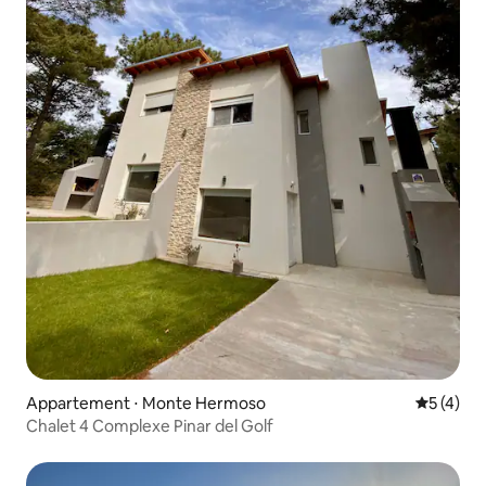
Appartement ⋅ Monte Hermoso
Évaluatio
5 (4)
Chalet 4 Complexe Pinar del Golf