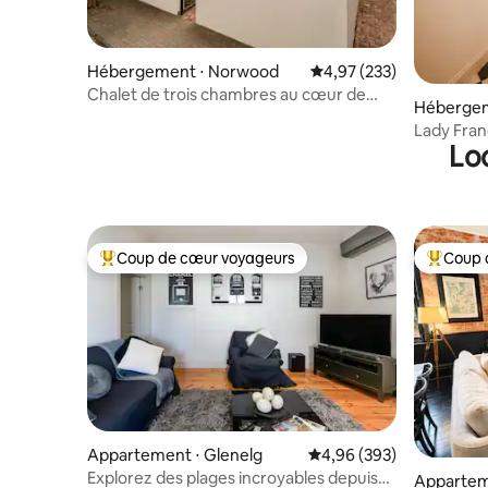
Hébergement ⋅ Norwood
Évaluation moyenne sur 
4,97 (233)
Chalet de trois chambres au cœur de
Hébergem
Norwood
Lady Fran
Lo
collines d
Coup de cœur voyageurs
Coup 
Coups de cœur voyageurs les plus appréciés
Coups de
Appartement ⋅ Glenelg
Évaluation moyenne sur 
4,96 (393)
Explorez des plages incroyables depuis
Apparteme