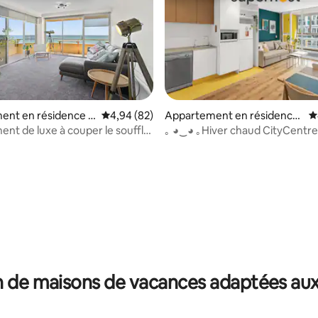
ent en résidence ⋅
Évaluation moyenne sur la base de 82 commen
4,94 (82)
Appartement en résidence
É
orth
⋅ Adelaide
nt de luxe à couper le souffle
｡ ◕‿◕ ｡Hiver chaud CityCentr
de mer
Piscine✔ restaurants✔ Bars✔
 la base de 175 commentaires : 4,87 sur 5
 de maisons de vacances adaptées aux