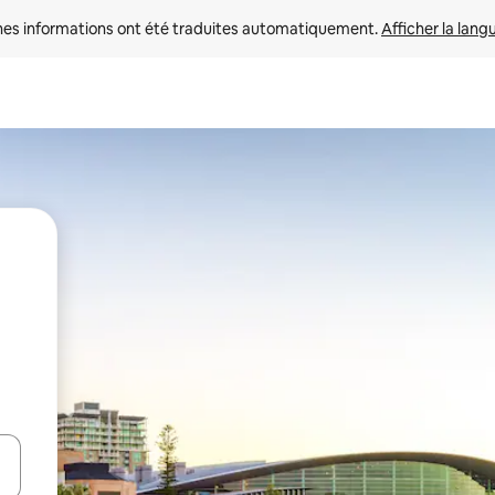
nes informations ont été traduites automatiquement. 
Afficher la lang
hes vers le haut et vers le bas pour les parcourir ou en appuyant et en fai