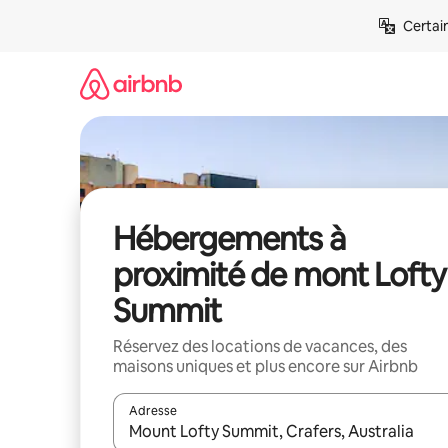
Aller
Certai
directement
au
contenu
Hébergements à
proximité de mont Lofty
Summit
Réservez des locations de vacances, des
maisons uniques et plus encore sur Airbnb
Adresse
Lorsque les résultats s'affichent, utilisez les flèc