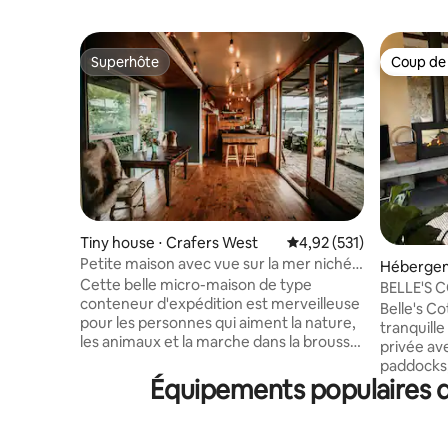
Superhôte
Coup de
Superhôte
Coup de
Tiny house ⋅ Crafers West
Évaluation moyenne sur
4,92 (531)
Petite maison avec vue sur la mer nichée
Hébergeme
dans les collines
Cette belle micro-maison de type
BELLE'S 
conteneur d'expédition est merveilleuse
à Stirling
Belle's Co
pour les personnes qui aiment la nature,
tranquille
les animaux et la marche dans la brousse.
privée av
Cette petite maison rustique est
paddocks,
architecturalement conçue et construite
Équipements populaires d
minutes d
presque entièrement à partir de
marche des
matériaux recyclés provenant de
Aldgate. 
démolitions de maisons. Situé dans un
en 2019 a