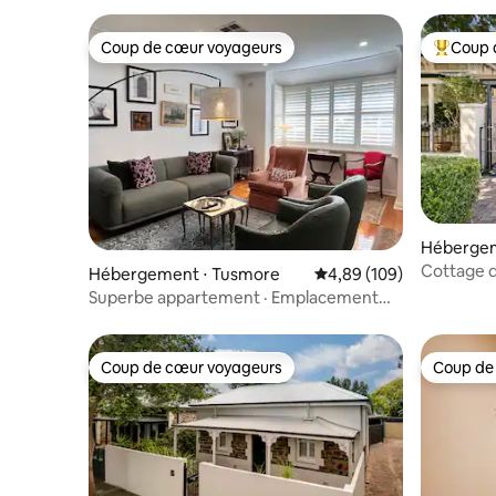
Coup de cœur voyageurs
Coup 
Coup de cœur voyageurs
Coups de
Hébergem
Cottage d
Hébergement ⋅ Tusmore
Évaluation moyenne sur 
4,89 (109)
Kensingt
Superbe appartement · Emplacement
Burnside
Coup de cœur voyageurs
Coup de
Coup de cœur voyageurs
Coup de