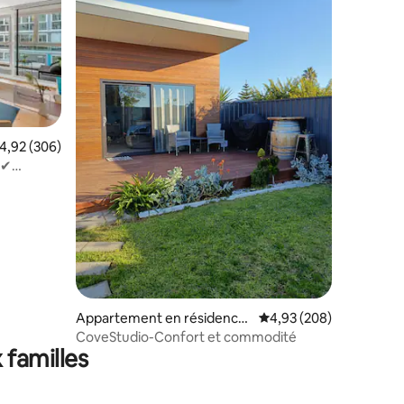
taires : 4,94 sur 5
valuation moyenne sur la base de 306 commentaires : 4,92 sur 5
4,92 (306)
e✔
Appartement en résidence
Évaluation moyenne sur
4,93 (208)
⋅ Hallett Cove
CoveStudio-Confort et commodité
 familles