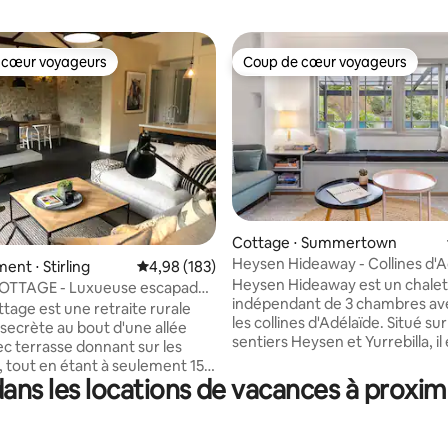
 cœur voyageurs
Coup de cœur voyageurs
 cœur voyageurs
Coup de cœur voyageurs
 la base de 531 commentaires : 4,92 sur 5
Cottage ⋅ Summertown
Heysen Hideaway - Collines d'A
nt ⋅ Stirling
Évaluation moyenne sur la base de 183 commen
4,98 (183)
Heysen Hideaway est un chalet
COTTAGE - Luxueuse escapade
indépendant de 3 chambres av
, 🔥🍂🎾🌲🐑🐓
ttage est une retraite rurale
les collines d'Adélaïde. Situé sur
 secrète au bout d'une allée
sentiers Heysen et Yurrebilla, il 
ec terrasse donnant sur les
pour les amateurs de marche. 
 tout en étant à seulement 15
cyclables sont également à pro
ans les locations de vacances à proxi
'Adélaïde et à distance de
immédiate du chalet. Si les exp
 villages de Stirling ET
culinaires sont plus à votre goû
Une rénovation architecturale
aurez l'embarras du choix avec
 amélioré le charme original du