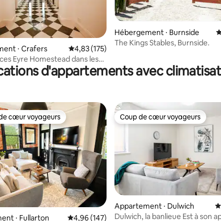
la base de 233 commentaires : 4,97 sur 5
Hébergement ⋅ Burnside
É
The Kings Stables, Burnside.
ent ⋅ Crafers
Évaluation moyenne sur la base de 175 comme
4,83 (175)
ces Eyre Homestead dans les
cations d'appartements avec climatisat
'Adélaïde
de cœur voyageurs
Coup de cœur voyageurs
 cœur voyageurs les plus appréciés
Coup de cœur voyageurs
la base de 393 commentaires : 4,96 sur 5
Appartement ⋅ Dulwich
É
Dulwich, la banlieue Est à son 
nt ⋅ Fullarton
Évaluation moyenne sur la base de 147 commen
4,96 (147)