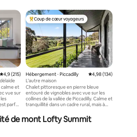
Héberge
Coup de cœur voyageurs
Coup
Coups de cœur voyageurs les plus appréciés
Coups d
Under the
Under the
magnifiq
les couples. Situé à Hahndorf
superbes 
seulemen
niché sou
distance 
animée. 
Évaluation moyenne sur la base de 215 commentaires : 4,9 sur 5
4,9 (215)
Hébergement ⋅ Piccadilly
Évaluation moyenne sur
4,98 (134)
historiq
délaïde
L'autre maison
taires : 4,98 sur 5
magasins,
 calme et
Chalet pittoresque en pierre bleue
restauran
ec vue sur
entouré de vignobles avec vue sur les
Luxueuse
 les
collines de la vallée de Piccadilly. Calme et
parfait p
est parfait
tranquillité dans un cadre rural, mais à
détendre 
Des pistes
seulement 25 minutes du centre
que les c
ximité
d'Adélaïde. À quelques minutes des villes
environs o
mité de mont Lofty Summit
ériences
de Stirling et d'Uraidla et du meilleur des
t, vous
portes de cave d'Adelaide Hills.
 des
Cuisine/salle à manger entièrement