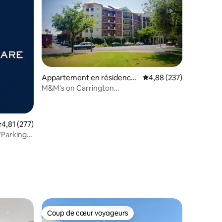
ntaires : 4,98 sur 5
Appartement en résidence
Évaluation moyenne sur
4,88 (237)
⋅ Adelaide
M&M's on Carrington
*WiFi*Netflix*Parking*Quiet*
valuation moyenne sur la base de 277 commentaires : 4,81 sur 5
4,81 (277)
Parking
Coup de cœur voyageurs
Coup de cœur voyageurs