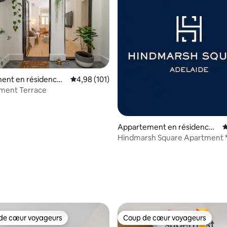
ent en résidence ⋅
Évaluation moyenne sur la base de 101 comme
4,98 (101)
ement Terrace
Appartement en résidence ⋅
É
Adelaide
Hindmarsh Square Apartment *
gratuit et wifi*
 la base de 89 commentaires : 4,88 sur 5
de cœur voyageurs
Coup de cœur voyageurs
 cœur voyageurs les plus appréciés
Coup de cœur voyageurs