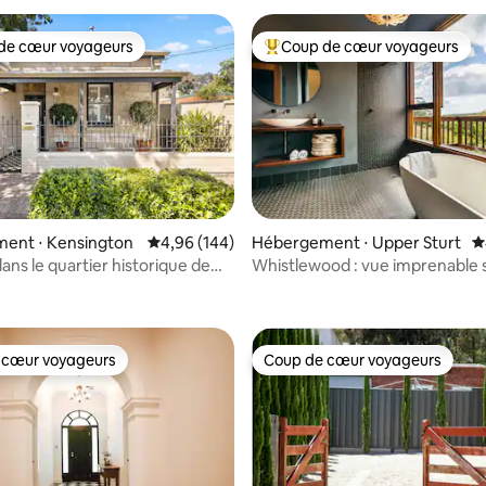
de cœur voyageurs
Coup de cœur voyageurs
 cœur voyageurs les plus appréciés
Coups de cœur voyageurs les p
ent ⋅ Kensington
Évaluation moyenne sur la base de 144 commen
4,96 (144)
Hébergement ⋅ Upper Sturt
É
ans le quartier historique de
Whistlewood : vue imprenable s
la base de 109 commentaires : 4,89 sur 5
on
collines d'Adelaide
 cœur voyageurs
Coup de cœur voyageurs
 cœur voyageurs
Coup de cœur voyageurs