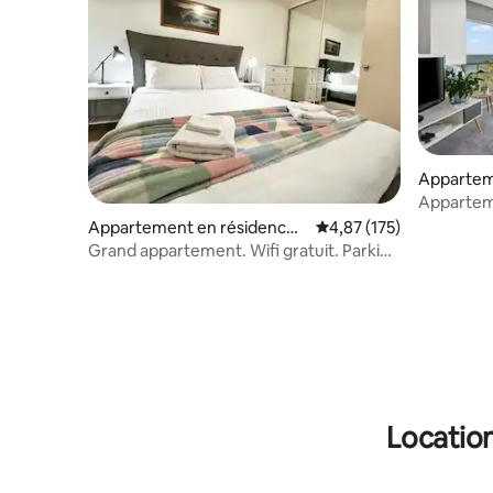
Appartem
Glenelg N
Apparteme
en bord 
Appartement en résidence ⋅
Évaluation moyenne sur
4,87 (175)
North Adelaide
Grand appartement. Wifi gratuit. Parking
fermé. Aircon.
Location