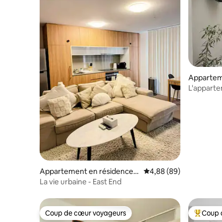
Appartem
Adelaide
L'appart
Appartement en résidence ⋅
Évaluation moyenne sur
4,88 (89)
Adelaide
La vie urbaine - East End
Coup de cœur voyageurs
Coup 
Coup de cœur voyageurs
Coups de