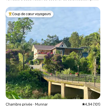
Feu de camp|3BHK
Coup de cœur voyageurs
Coups de cœur voyageurs les plus appréciés
Chambre privée ⋅ Munnar
Évaluation moy
4,94 (101)