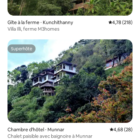
Gîte à la ferme ⋅ Kunchithanny
Évaluation moy
4,78 (218)
Villa Illi, ferme M3homes
Superhôte
Superhôte
Chambre d'hôtel ⋅ Munnar
Évaluation mo
4,68 (28)
Chalet paisible avec baignoire à Munnar