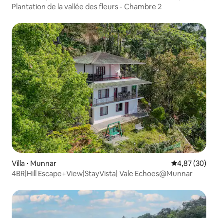
Plantation de la vallée des fleurs - Chambre 2
Villa ⋅ Munnar
Évaluation mo
4,87 (30)
4BR|Hill Escape+View|StayVista| Vale Echoes@Munnar