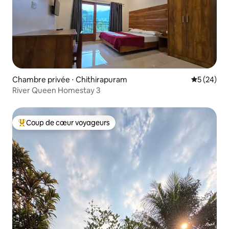
Chambre privée ⋅ Chithirapuram
Évaluation
5 (24)
River Queen Homestay 3
Coup de cœur voyageurs
Coups de cœur voyageurs les plus appréciés