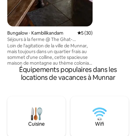
est un havre de ve
parsemé de caféie
d'arbres fruitiers. L'endroit idéal pour se
ressourcer et se c
beauté naturelle d
Bungalow ⋅ Kambilikandam
Évaluation moyenne sur la b
5 (30)
Séjours à la ferme @ The Ghat-
Hill Bunglaw Homestay. Munnar
Loin de l'agitation de la ville de Munnar,
mais toujours dans un quartier frais au
sommet d'une colline, cette spacieuse
maison de montagne au thème colonial
Équipements populaires dans les
est un hommage aux amoureux de la
nature et aux vacanciers. Le luxe d'une
locations de vacances à Munnar
véranda en bois recyclé surplombant les
collines des ghats occidentaux est bien
plus qu'un espace de détente. En plus de
la palette d'ambiance de cette maison, il
y a un intérieur spacieux, avec un espace
grenier confortable pour les enfants,
une grande table à manger et une
kitchenette intégrée entièrement
Cuisine
Wifi
fonctionnelle pour une utilisation
autonome.