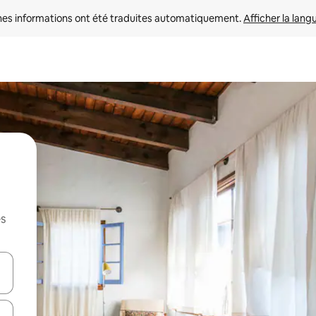
nes informations ont été traduites automatiquement. 
Afficher la lang
es
hes vers le haut et vers le bas pour les parcourir ou en appuyant et en fai