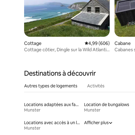
Cottage
Évaluation moyenne sur 
4,99 (606)
Cabane
Cottage côtier, Dingle sur la Wild Atlantic
Cabanes 
Way
Destinations à découvrir
Autres types de logements
Activités
Locations adaptées aux familles
Location de bungalows
Munster
Munster
Locations avec accès à un lac
Afficher plus
Munster