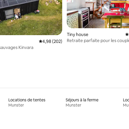
Tiny house
É
Retraite parfaite pour les coup
la base de 606 commentaires : 4,99 sur 5
Évaluation moyenne sur la base de 202 commen
4,98 (202)
jacuzzi privé
sauvages Kinvara
Locations de tentes
Séjours à la ferme
Munster
Munster
Mu