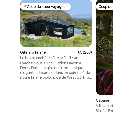
Coup de cœur voyageurs
Coup de
Coups de cœur voyageurs les plus appréciés
Coup de
Gîte à la ferme
Évaluation moyenne s
5 (203)
Le havre caché de Derry Duff : une
retraite romantique
Évadez-vous à The Hidden Haven à
Derry Duff ; un gîte de ferme unique,
élégant et luxueux, dans un coin isolé de
notre ferme biologique de West Cork, à
seulement 20 minutes de Bantry et
Glengarriff. Nous avons conçu cette
boutique, une retraite écologique pour
accueillir les voyageurs afin qu'ils
Cabane
puissent profiter de la vue panoramique
Villa Jok
sur la montagne, du paysage sauvage,
Situé à 5 
d'un jacuzzi au bord du lac, de la paix, du