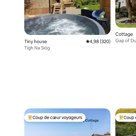
Cottage
Gap of D
Tiny house
Évaluation moyenne sur 
4,98 (320)
(Chalet d
Tigh Na Sióg
Coup de cœur voyageurs
Coup 
Coups de cœur voyageurs les plus appréciés
Coups de