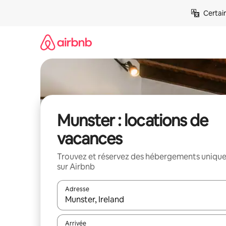
Aller
Certai
directement
au
contenu
Munster : locations de
vacances
Trouvez et réservez des hébergements uniqu
sur Airbnb
Adresse
Lorsque les résultats s'affichent, utilisez les flèc
Arrivée