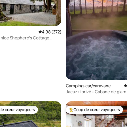
Évaluation moyenne sur la base de 372 commen
4,98 (372)
unloe Shepherd's Cottage
la base de 320 commentaires : 4,98 sur 5
e berger)
Camping-car/caravane
É
Jacuzzi privé • Cabane de glam
rurale
de cœur voyageurs
Coup de cœur voyageurs
 cœur voyageurs les plus appréciés
Coups de cœur voyageurs les p