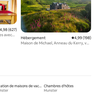
valuation moyenne sur la base de 627 commentaires : 4,98 sur 5
4,98 (627)
les avec
taires : 4,98 sur 5
Hébergement
Évaluation moyenne sur
4,99 (198)
Maison de Michael, Anneau du Kerry, vue
sur la mer
Location de maisons de vacances
Chambres d'hôtes
nster
Munster