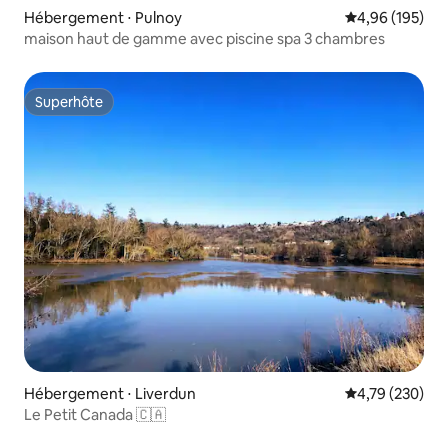
Hébergement ⋅ Pulnoy
Évaluation moy
4,96 (195)
maison haut de gamme avec piscine spa 3 chambres
Superhôte
Superhôte
Hébergement ⋅ Liverdun
Évaluation moy
4,79 (230)
Le Petit Canada 🇨🇦