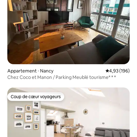
Appartement ⋅ Nancy
Évaluation moy
4,93 (196)
Chez Coco et Manon / Parking Meublé tourisme* * *
Coup de cœur voyageurs
Coup de cœur voyageurs