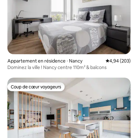
Appartement en résidence ⋅ Nancy
Évaluation moy
4,94 (203)
Dominez la ville ! Nancy centre 110m² & balcons
Coup de cœur voyageurs
Coup de cœur voyageurs