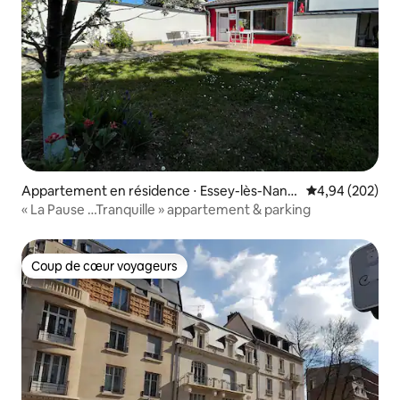
Appartement en résidence ⋅ Essey-lès-Nanc
Évaluation moy
4,94 (202)
y
« La Pause …Tranquille » appartement & parking
Coup de cœur voyageurs
Coup de cœur voyageurs