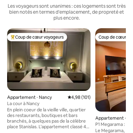
Les voyageurs sont unanimes : ces logements sont très
bien notés en termes d'emplacement, de propreté et
plus encore.
Coup de cœur voyageurs
Coup de cœur vo
Coups de cœur voyageurs les plus appréciés
Coup de cœur vo
Appartement ⋅ Nancy
Évaluation moyenne sur la base 
4,98 (101)
La cour à Nancy
En plein coeur de la vieille ville, quartier
des restaurants, boutiques et bars
Appartement ⋅ N
branchés, à quelques pas de la célèbre
P1 Megarama : CLI
place Stanislas. L'appartement classé 4
Verif ID!
Le Megarama, rare
étoiles se compose d'un vaste séjour