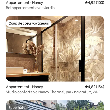
Appartement ⋅ Nancy
Évaluation moy
4,92 (103)
Bel appartement avec Jardin
Coup de cœur voyageurs
Coup de cœur voyageurs
Appartement ⋅ Nancy
Évaluation moy
4,82 (154)
Studio confortable Nancy Thermal, parking gratuit, Wi-Fi
Superhôte
Superhôte