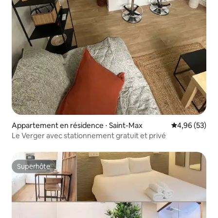
Appartement en résidence ⋅ Saint-Max
Évaluation mo
4,96 (53)
Le Verger avec stationnement gratuit et privé
Superhôte
Superhôte