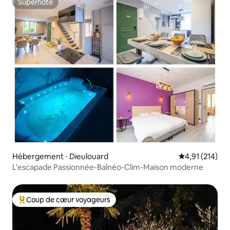
Superhôte
Superhôte
Hébergement ⋅ Dieulouard
Évaluation moy
4,91 (214)
L'escapade Passionnée-Balnéo-Clim-Maison moderne
Coup de cœur voyageurs
Coups de cœur voyageurs les plus appréciés