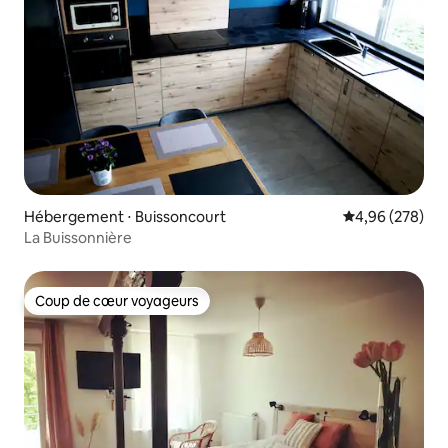
Hébergement ⋅ Buissoncourt
Évaluation moy
4,96 (278)
La Buissonnière
Coup de cœur voyageurs
Coup de cœur voyageurs