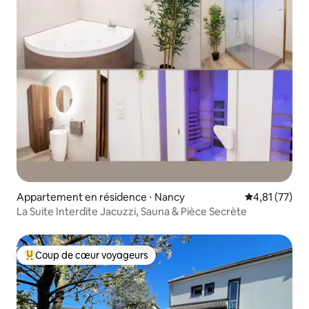
Appartement en résidence ⋅ Nancy
Évaluation mo
4,81 (77)
La Suite Interdite Jacuzzi, Sauna & Pièce Secrète
Coup de cœur voyageurs
Coups de cœur voyageurs les plus appréciés