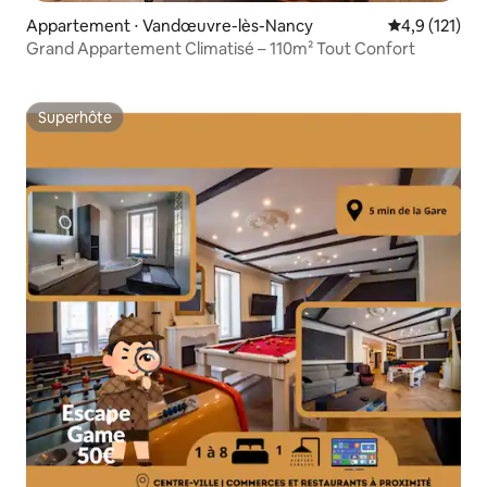
Appartement ⋅ Vandœuvre-lès-Nancy
Évaluation mo
4,9 (121)
Grand Appartement Climatisé – 110m² Tout Confort
Superhôte
Superhôte