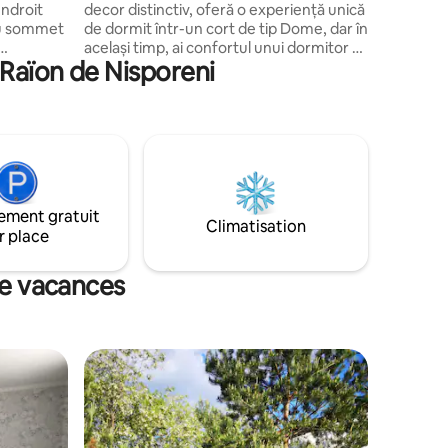
endroit
decor distinctiv, oferă o experiență unică
au sommet
de dormit într-un cort de tip Dome, dar în
același timp, ai confortul unui dormitor ca
 Raïon de Nisporeni
sis à
acasă, fiind în mijlocul naturii, admirând
se
apusurile și savurând un mic dejun
a éclairée
tradițional.
ement gratuit
Climatisation
r place
de vacances