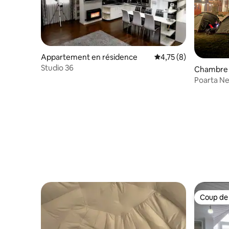
Appartement en résidence
Évaluation moyenne s
4,75 (8)
Studio 36
Chambre p
Poarta Ne
Coup de
Coup de