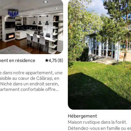
ent en résidence
Évaluation moyenne sur la base de 8 comme
4,75 (8)
e dans notre appartement, une
aisible au cœur de Călărași, en
,
artement confortable offre
parfaite de l'agitation de la vie
e. Entouré par la belle
moldave, vous profiterez de
llité tout en étant à proximité
Hébergement
ctions locales. Que vous soyez
Maison rustique dans la forêt.
our les loisirs ou les affaires, cet
Détendez-vous en famille ou e
t conçu pour le confort et la