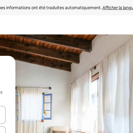
nes informations ont été traduites automatiquement. 
Afficher la lang
es
hes vers le haut et vers le bas pour les parcourir ou en appuyant et en fai