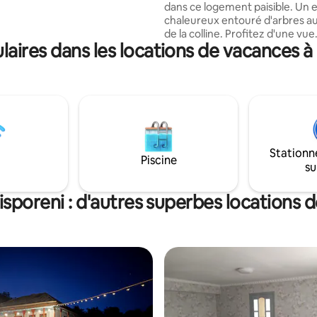
dans ce logement paisible. Un 
chaleureux entouré d'arbres 
de la colline. Profitez d'une vue
ires dans les locations de vacances à
imprenable lorsque vous êtes as
l'extérieur à table ou sur la chai
pivotante. Restez sur la vérand
et admirez le coucher de soleil
incroyable.
Stationn
Piscine
su
isporeni : d'autres superbes locations 