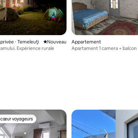
ur la base de 8 commentaires : 4,75 sur 5
rivée ⋅ Temeleuţi
Nouvel hébergement
Nouveau
Appartement
amului. Expérience rurale
Apartament 1 camera + balcon
 cœur voyageurs
 cœur voyageurs