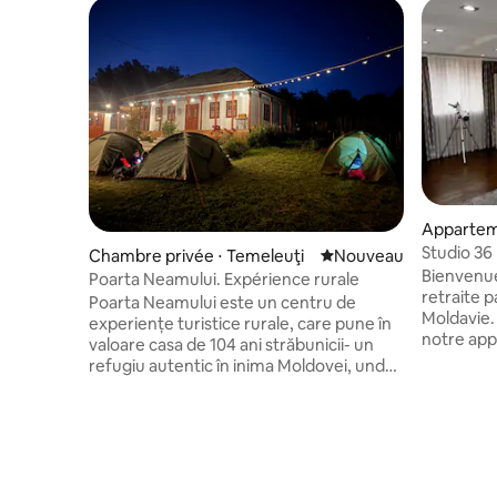
Appartem
Studio 36
Chambre privée ⋅ Temeleuţi
Nouvel hébergement
Nouveau
Bienvenu
Poarta Neamului. Expérience rurale
retraite p
Poarta Neamului este un centru de
Moldavie. Niché dans un endroit serein
experiențe turistice rurale, care pune în
notre app
valoare casa de 104 ani străbunicii- un
l'évasion 
refugiu autentic în inima Moldovei, unde
quotidienn
tradițiile, natura și ospitalitatea se îmbină
campagne 
armonios. Bucură-te de priveliști
la tranqui
spectaculoase, liniște, bucate locale și
des attra
experiențe culturale unice. Ideal pentru
en visite p
familii, cupluri și iubitorii de natură care
espace es
caută relaxare, reconectare și farmecul