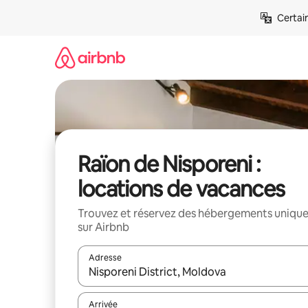
Aller
Certai
directement
au
contenu
Raïon de Nisporeni :
locations de vacances
Trouvez et réservez des hébergements uniqu
sur Airbnb
Adresse
Lorsque les résultats s'affichent, utilisez les flèc
Arrivée