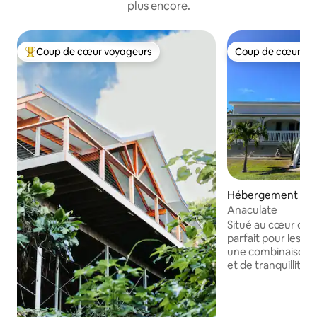
plus encore.
Coup de cœur voyageurs
Coup de cœur vo
Coups de cœur voyageurs les plus appréciés
Coup de cœur vo
Hébergement ⋅ Al
Anaculate
Situé au cœur de la
parfait pour les vi
une combinaison 
et de tranquillité
pratique pour exp
superbe demeure d
épatera par ses 