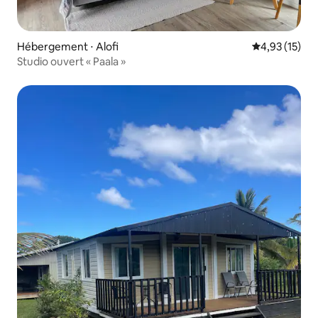
Hébergement ⋅ Alofi
Évaluation mo
4,93 (15)
Studio ouvert « Paala »