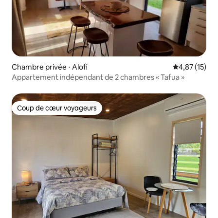
Chambre privée ⋅ Alofi
Évaluation mo
4,87 (15)
Appartement indépendant de 2 chambres « Tafua »
Coup de cœur voyageurs
Coup de cœur voyageurs