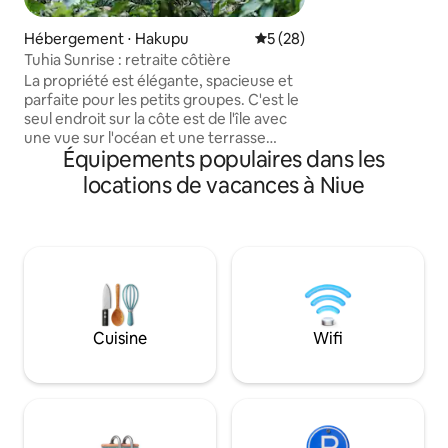
et son mobilier de
une maison conte
Hébergement ⋅ Hakupu
Évaluation moyenne sur la b
5 (28)
3 chambres qui pe
Tuhia Sunrise : retraite côtière
chambre ou jointe 
confortablement p
La propriété est élégante, spacieuse et
important ou une famil
parfaite pour les petits groupes. C'est le
d'Anakule votre m
seul endroit sur la côte est de l'île avec
vous ! * Veuillez envoyer un message
une vue sur l'océan et une terrasse
Équipements populaires dans les
pour les réservat
avant de 20 mètres pour profiter de ces
vues. Les baleines peuvent être vues
locations de vacances à Niue
entre juillet et octobre. Deux des
chambres ont une salle de bains
privative dont une avec baignoire. La
cuisine design dispose de toutes les
commodités modernes pour que vous
puissiez rester à l'intérieur et préparer
de délicieux repas. C'est un endroit
calme et isolé avec un gouffre d'eau
Cuisine
Wifi
douce de l'autre côté de la route pour
une baignade par une chaude journée.