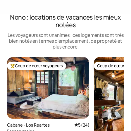
Nono : locations de vacances les mieux
notées
Les voyageurs sont unanimes : ces logements sont très
bien notés en termes d'emplacement, de propreté et
plus encore.
Coup de cœur voyageurs
Coup de cœur vo
Coups de cœur voyageurs les plus appréciés
Coup de cœur vo
Cabane ⋅ Los Reartes
Évaluation moyenne sur la b
5 (24)