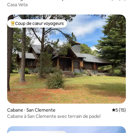
Casa Veta
Coup de cœur voyageurs
Coups de cœur voyageurs les plus appréciés
Cabane ⋅ San Clemente
Évaluation
5 (15)
Cabane à San Clemente avec terrain de padel