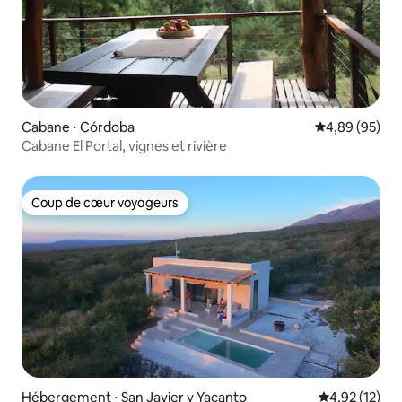
Cabane ⋅ Córdoba
Évaluation mo
4,89 (95)
Cabane El Portal, vignes et rivière
Coup de cœur voyageurs
Coup de cœur voyageurs
Hébergement ⋅ San Javier y Yacanto
Évaluation mo
4,92 (12)