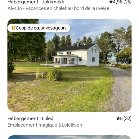
Hébergement ⋅ Jokkmokk
Évaluation mo
4,96 (25)
ÄlvsBo • vacances en chalet au bord de la rivière
Coup de cœur voyageurs
Coups de cœur voyageurs les plus appréciés
Hébergement ⋅ Luleå
Évaluation
5 (32)
Emplacement magique à Luleälven