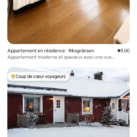
Appartement en résidence ⋅ Riksgränsen
Évaluatio
5 (4)
Appartement moderne et spacieux avec une vue
imprenable
Coup de cœur voyageurs
Coups de cœur voyageurs les plus appréciés