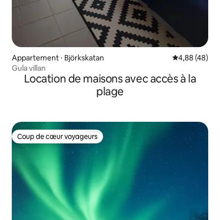
Appartement ⋅ Björkskatan
Évaluation mo
4,88 (48)
Gula villan
Location de maisons avec accès à la
plage
Coup de cœur voyageurs
Coup de cœur voyageurs