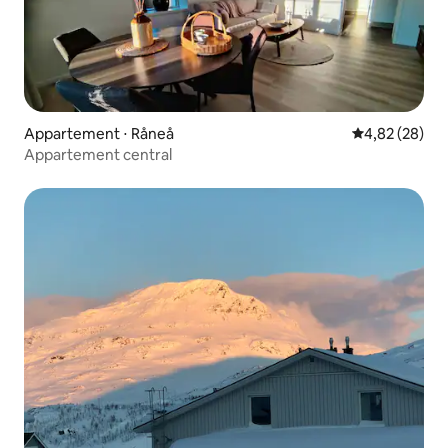
Appartement ⋅ Råneå
Évaluation mo
4,82 (28)
Appartement central