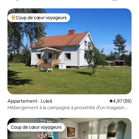
Coup de cœur voyageurs
Coups de cœur voyageurs les plus appréciés
Appartement ⋅ Luleå
Évaluation mo
4,97 (59)
Hébergement à la campagne à proximité d'un magasin
d'alimentation
Coup de cœur voyageurs
Coup de cœur voyageurs