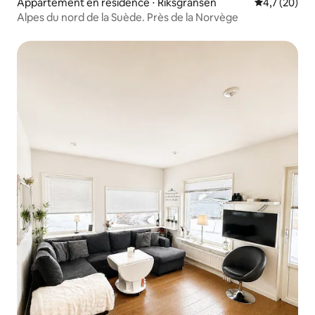
Appartement en résidence ⋅ Riksgränsen
Évaluation m
4,7 (20)
Alpes du nord de la Suède. Près de la Norvège