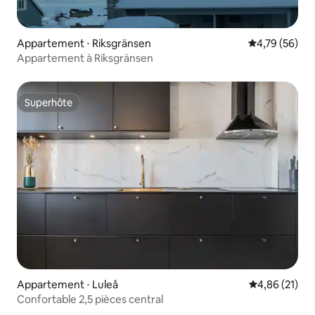
Appartement ⋅ Riksgränsen
Évaluation mo
4,79 (56)
Appartement à Riksgränsen
Superhôte
Superhôte
Appartement ⋅ Luleå
Évaluation mo
4,86 (21)
Confortable 2,5 pièces central