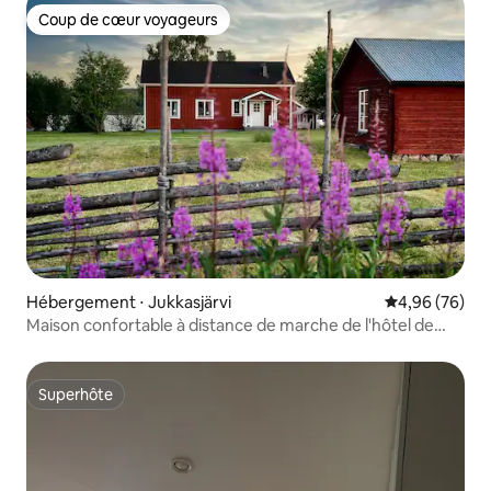
Coup de cœur voyageurs
Coup de cœur voyageurs
Hébergement ⋅ Jukkasjärvi
Évaluation mo
4,96 (76)
Maison confortable à distance de marche de l'hôtel de
glace
Superhôte
Superhôte