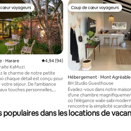
 cœur voyageurs
Coup de cœur voyageurs
 cœur voyageurs
Coup de cœur voyageurs
e ⋅ Harare
Évaluation moyenne sur la base de 94 commen
4,94 (94)
traite KaMuzi
 la base de 111 commentaires : 4,85 sur 5
 le charme de notre petite
Hébergement ⋅ Mont Agréable
 où chaque détail est conçu pour
BH Studio Guesthouse
 votre séjour. De l'ambiance
Évadez-vous dans notre maison
e aux touches personnelles,
d'une chambre magnifiquemen
ans une expérience unique qui
où l'élégance wabi-sabi moder
e l'impression de pénétrer
rencontre la simplicité scandin
é C'est une zone non-
populaires dans les locations de vaca
Conçu pour inspirer la tranquilli
confort, ce sanctuaire ouvert o
s de l'aéroport, il est idéal pour
mélange harmonieux de textu
rs : - en transit - à la
naturelles, d'esthétique minima
d'un séjour paisible et isolé -