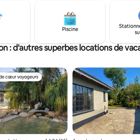
de détails attentionnés, créant
d'affaires qui veulent se
espace à la fois luxueux et accu
 sur leur travail tout en ayant
sans effort. Parfait pour les couples, les
 besoins quotidiens pris en
voyageurs en solo ou toute per
Stationn
recherche d'une retraite paisib
Piscine
su
espace à la fois luxueux et accu
sans effort.
n : d'autres superbes locations de va
de cœur voyageurs
 cœur voyageurs les plus appréciés