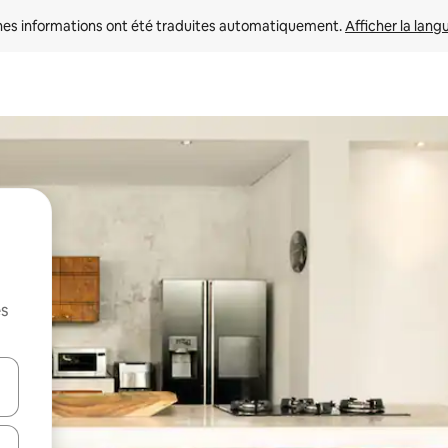
nes informations ont été traduites automatiquement. 
Afficher la lang
es
hes vers le haut et vers le bas pour les parcourir ou en appuyant et en fai