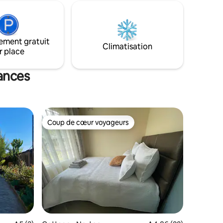
 un
aménagée pour les enfants, avec deux
eillant
lits jumeaux.
sonne à la
ement gratuit
le, un
Climatisation
r place
eillant
cances
Coup de cœur voyageurs
Coup de cœur voyageurs