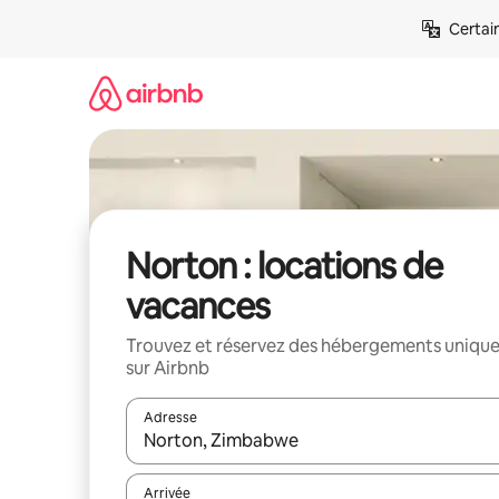
Aller
Certai
directement
au
contenu
Norton : locations de
vacances
Trouvez et réservez des hébergements uniqu
sur Airbnb
Adresse
Lorsque les résultats s'affichent, utilisez les flèc
Arrivée