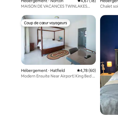
Hébergement ⋅ Norton
Évaluation moyenne su
4,67 (18)
Hébergem
MAISON DE VACANCES TWINLAKES
Chalet so
[MAISON ENTIÈRE]
magnifiqu
Coup de cœur voyageurs
Coup de cœur voyageurs
Hébergement ⋅ Hatfield
Évaluation moyenne sur
4,78 (60)
Modern Ensuite Near Airport| King Bed |
Fast WiFi