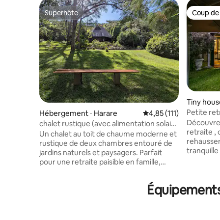
Superhôte
Coup de
Superhôte
Coup de
Tiny hous
Petite re
Hébergement ⋅ Harare
Évaluation moyenne sur
4,85 (111)
Découvrez
chalet rustique (avec alimentation solaire
retraite ,
de secours et piscine)
Un chalet au toit de chaume moderne et
rehausser
rustique de deux chambres entouré de
tranquill
jardins naturels et paysagers. Parfait
plongez d
pour une retraite paisible en famille,
vous donn
entre amis ou même en solo. À
dans un joyau cach
seulement 6 km du centre-ville de
Équipements 
fumeur Idéalement situé à seulement
Harare. Nous disposons d'une connexion
dix minute
Internet rapide, d'une télévision Apple,
les voyageu
d'eau chaude alimentée au gaz, d'une
recherche 
formidable réserve solaire, d'une piscine,