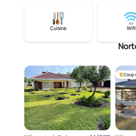
en voyage 
d'une cuisine bien équipée avec un gaz
concentrer
ainsi que d'une cuisinière électrique, d'un
tous leurs
lave-vaisselle, etc. Nous avons un 4x4
charge.
Nissan Xtrail 2016 disponible à la location
(voir photos) et un Starlink
Cuisine
Wifi
supplémentaire également à la location
Norto
Coup 
Coups de