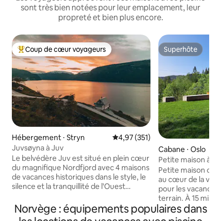
sont très bien notées pour leur emplacement, leur
propreté et bien plus encore.
Coup de cœur voyageurs
Superhôte
Coups de cœur voyageurs les plus appréciés
Superhôte
Hébergement ⋅ Stryn
Évaluation moyenne sur la base 
4,97 (351)
Juvsøyna à Juv
Cabane ⋅ Oslo
Le belvédère Juv est situé en plein cœur
Petite maison à Ma
du magnifique Nordfjord avec 4 maisons
d'Oslo
Petite maison ch
de vacances historiques dans le style, le
au cœur de la vall
silence et la tranquillité de l'Ouest
pour les vacances e
norvégien Trandition et offre une vue
terrain. À 15 minut
panoramique magnifique et unique à
Norvège : équipements populaires dans
civilisation ou à 2
180 degrés sur le paysage qui se reflète
d'Oslo S depuis la