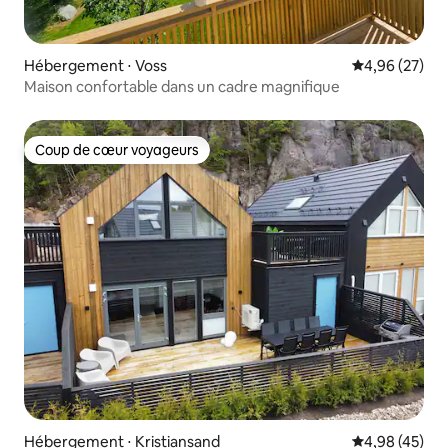
Hébergement ⋅ Voss
Évaluation mo
4,96 (27)
Maison confortable dans un cadre magnifique
Coup de cœur voyageurs
Coup de cœur voyageurs
Hébergement ⋅ Kristiansand
Évaluation mo
4,98 (45)