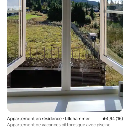
Appartement en résidence ⋅ Lillehammer
Évaluation mo
4,94 (16)
Appartement de vacances pittoresque avec piscine