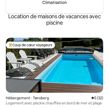
Climatisation
Location de maisons de vacances avec
piscine
Coup de cœur voyageurs
Coups de cœur voyageurs les plus appréciés
Hébergement ⋅ Tønsberg
Évaluation
5 (32)
Logement avec piscine chauffée en bord de mer et plage