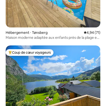
Hébergement ⋅ Tønsberg
Évaluation mo
4,94 (71)
Maison moderne adaptée aux enfants près de la plage et
du centre ville
Coup de cœur voyageurs
Coups de cœur voyageurs les plus appréciés