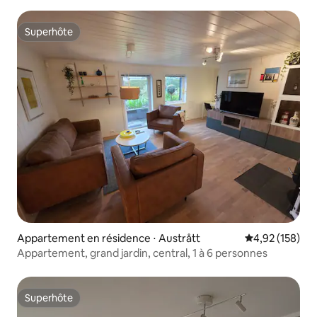
Superhôte
Superhôte
Appartement en résidence ⋅ Austrått
Évaluation moy
4,92 (158)
Appartement, grand jardin, central, 1 à 6 personnes
Superhôte
Superhôte