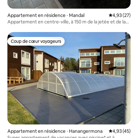
Appartement en résidence ⋅ Mandal
Évaluation mo
4,93 (27)
Appartement en centre-ville, à 150 m de la jetée et de la
plage
Coup de cœur voyageurs
Coup de cœur voyageurs
Appartement en résidence ⋅ Hanangermona
Évaluation mo
4,93 (45)
Super appartement de vacances avec piscine* et à