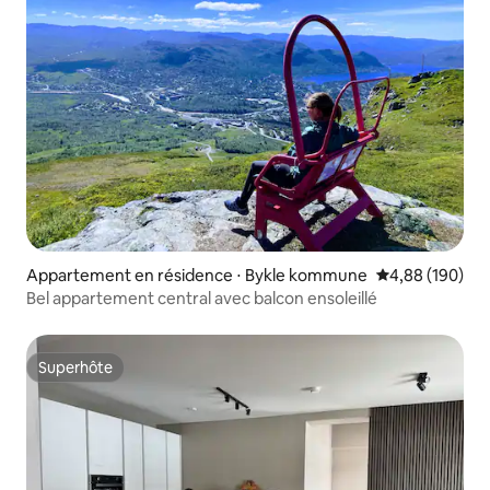
Appartement en résidence ⋅ Bykle kommune
Évaluation moy
4,88 (190)
Bel appartement central avec balcon ensoleillé
Superhôte
Superhôte