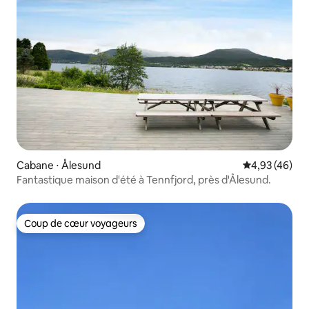
Cabane ⋅ Ålesund
Évaluation mo
4,93 (46)
Fantastique maison d'été à Tennfjord, près d'Ålesund.
Coup de cœur voyageurs
Coup de cœur voyageurs