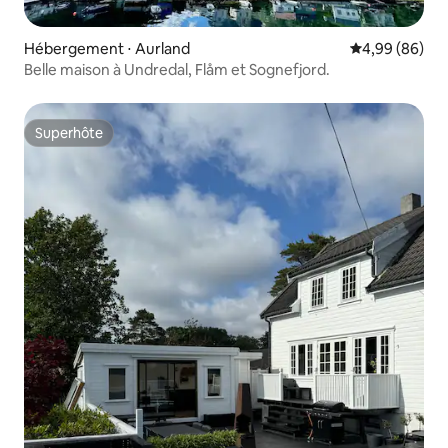
Hébergement ⋅ Aurland
Évaluation mo
4,99 (86)
Belle maison à Undredal, Flåm et Sognefjord.
Superhôte
Superhôte