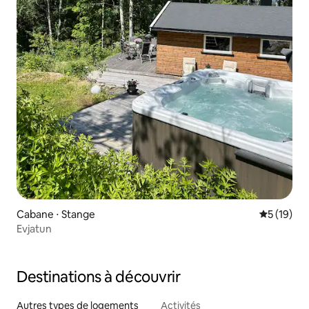
Cabane ⋅ Stange
Évaluation
5 (19)
Evjatun
Destinations à découvrir
Autres types de logements
Activités