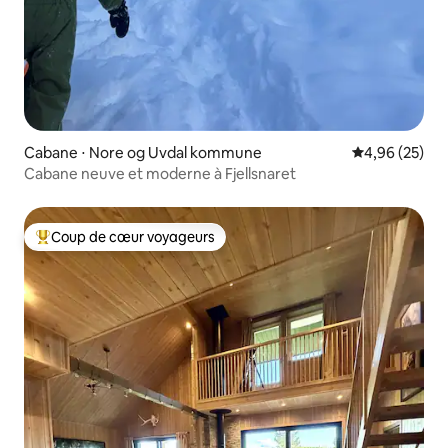
Cabane ⋅ Nore og Uvdal kommune
Évaluation mo
4,96 (25)
Cabane neuve et moderne à Fjellsnaret
Coup de cœur voyageurs
Coups de cœur voyageurs les plus appréciés