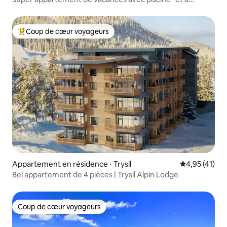
proximité de la plage !
Coup de cœur voyageurs
Coups de cœur voyageurs les plus appréciés
Appartement en résidence ⋅ Trysil
Évaluation mo
4,95 (41)
Bel appartement de 4 pièces | Trysil Alpin Lodge
Coup de cœur voyageurs
Coup de cœur voyageurs