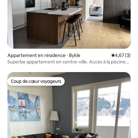
Appartement en résidence ⋅ Bykle
Évaluation m
4,67 (3)
Superbe appartement en centre-ville. Accès à la piscine
inclus.
Coup de cœur voyageurs
Coup de cœur voyageurs