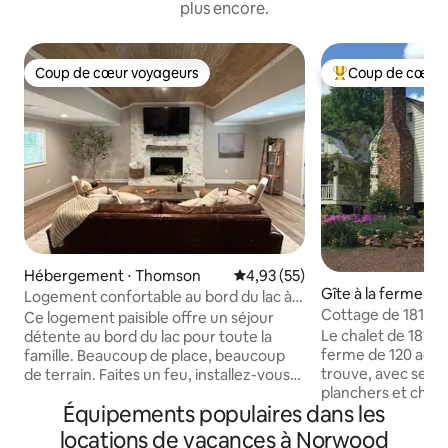
plus encore.
Coup de cœur voyageurs
Coup de cœur 
Coup de cœur voyageurs
Coups de cœur vo
Hébergement ⋅ Thomson
Évaluation moyenne sur la base
4,93 (55)
Gîte à la ferme ⋅ 
Logement confortable au bord du lac à
Cottage de 1811 à
Raysville
Ce logement paisible offre un séjour
Le chalet de 1811 e
détente au bord du lac pour toute la
ferme de 120 acres 
famille. Beaucoup de place, beaucoup
trouve, avec ses l
de terrain. Faites un feu, installez-vous
planchers et chem
confortablement et regardez des films,
Équipements populaires dans les
en planches de pi
jouez à des jeux, organisez un grand
colons historique 
dîner de famille dans la grande cuisine et
locations de vacances à Norwood