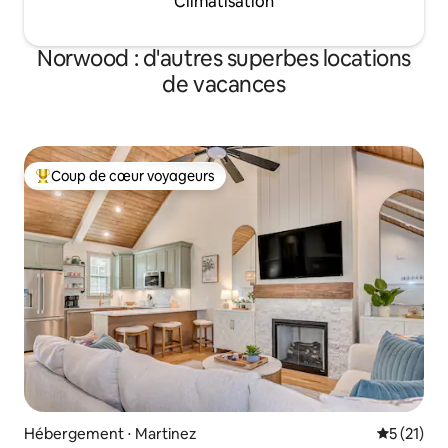
Climatisation
Norwood : d'autres superbes locations
de vacances
Coup de cœur voyageurs
Coups de cœur voyageurs les plus appréciés
Hébergement ⋅ Martinez
Évaluation
5 (21)