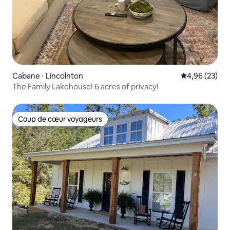
Cabane ⋅ Lincolnton
Évaluation mo
4,96 (23)
The Family Lakehouse! 6 acres of privacy!
Coup de cœur voyageurs
Coup de cœur voyageurs