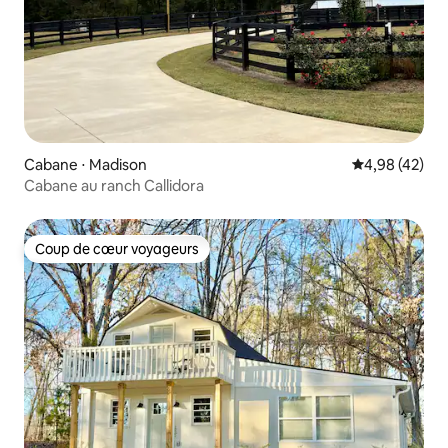
Cabane ⋅ Madison
Évaluation mo
4,98 (42)
Cabane au ranch Callidora
Coup de cœur voyageurs
Coup de cœur voyageurs