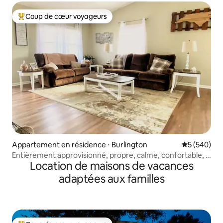
Coup de cœur voyageurs
Coups de cœur voyageurs les plus appréciés
Appartement en résidence ⋅ Burlington
Évaluation 
5 (540)
Entièrement approvisionné, propre, calme, confortable, à
Location de maisons de vacances
1 mile de la 85/40
adaptées aux familles