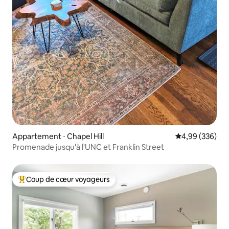
Appartement ⋅ Chapel Hill
Évaluation moy
4,99 (336)
Promenade jusqu'à l'UNC et Franklin Street
Coup de cœur voyageurs
Coups de cœur voyageurs les plus appréciés