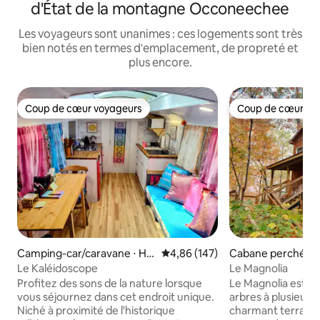
d'État de la montagne Occoneechee
Les voyageurs sont unanimes : ces logements sont très
bien notés en termes d'emplacement, de propreté et
plus encore.
Coup de cœur voyageurs
Coup de cœur vo
Coup de cœur voyageurs
Coup de cœur vo
Camping-car/caravane ⋅ Hill
Évaluation moyenne sur la base 
4,86 (147)
Cabane perchée ⋅ 
sborough
ugh
Le Kaléidoscope
Le Magnolia
Profitez des sons de la nature lorsque
Le Magnolia est u
vous séjournez dans cet endroit unique.
arbres à plusieurs
Niché à proximité de l'historique
charmant terrain 