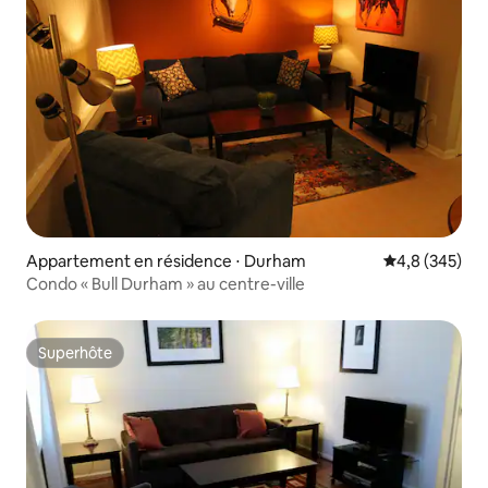
Appartement en résidence ⋅ Durham
Évaluation mo
4,8 (345)
Condo « Bull Durham » au centre-ville
Superhôte
Superhôte