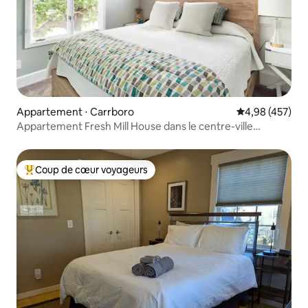
Appartement ⋅ Carrboro
Évaluation moy
4,98 (457)
Appartement Fresh Mill House dans le centre-ville
piétonnier de Carrboro
Coup de cœur voyageurs
Coups de cœur voyageurs les plus appréciés