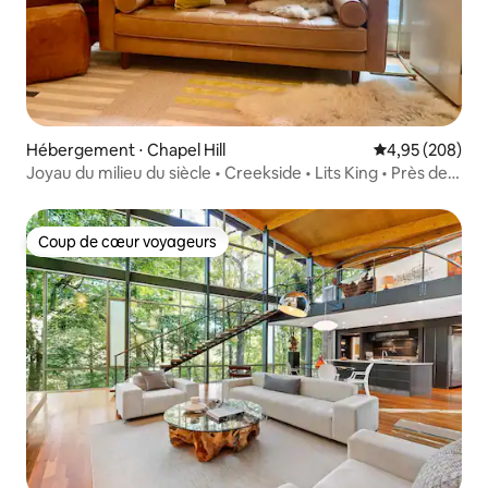
Hébergement ⋅ Chapel Hill
Évaluation moy
4,95 (208)
Joyau du milieu du siècle • Creekside • Lits King • Près de
l'UNC
Coup de cœur voyageurs
Coup de cœur voyageurs