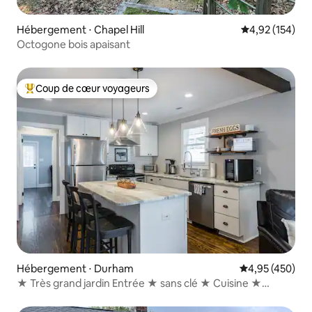
Hébergement ⋅ Chapel Hill
Évaluation moy
4,92 (154)
Octogone bois apaisant
Coup de cœur voyageurs
Coups de cœur voyageurs les plus appréciés
Hébergement ⋅ Durham
Évaluation moy
4,95 (450)
★ Très grand jardin Entrée ★ sans clé ★ Cuisine ★
complète Lave-linge/sèche-linge