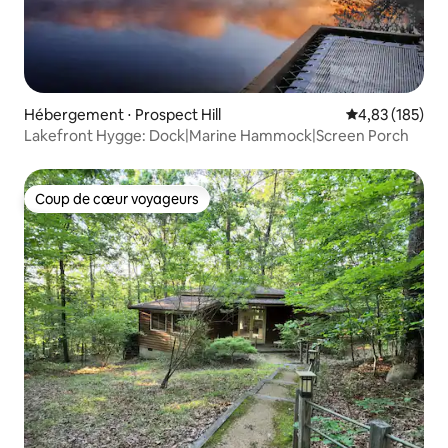
Hébergement ⋅ Prospect Hill
Évaluation moy
4,83 (185)
Lakefront Hygge: Dock|Marine Hammock|Screen Porch
Coup de cœur voyageurs
Coup de cœur voyageurs