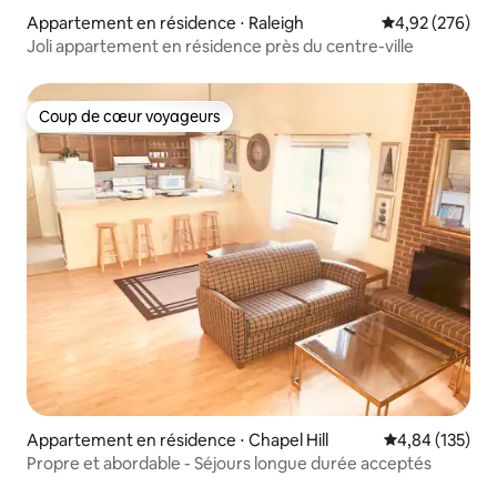
Appartement en résidence ⋅ Raleigh
Évaluation moy
4,92 (276)
Joli appartement en résidence près du centre-ville
Coup de cœur voyageurs
Coup de cœur voyageurs
Appartement en résidence ⋅ Chapel Hill
Évaluation moy
4,84 (135)
Propre et abordable - Séjours longue durée acceptés