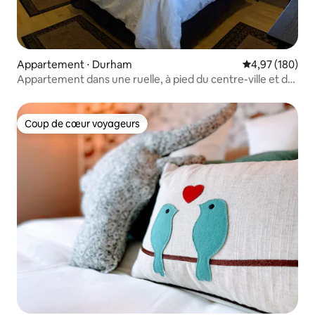
Appartement ⋅ Durham
Évaluation moy
4,97 (180)
Appartement dans une ruelle, à pied du centre-ville et de
Duke.
Coup de cœur voyageurs
Coup de cœur voyageurs