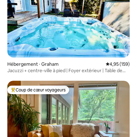
Hébergement ⋅ Graham
Évaluation moy
4,95 (159)
Jacuzzi + centre-ville à pied | Foyer extérieur | Table de
jeux
Coup de cœur voyageurs
Coups de cœur voyageurs les plus appréciés