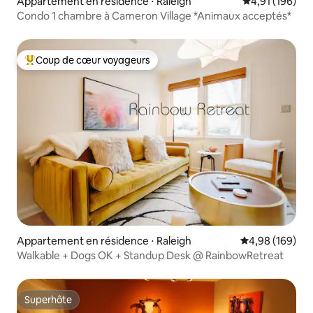
Appartement en résidence ⋅ Raleigh
Évaluation moy
4,91 (196)
Condo 1 chambre à Cameron Village *Animaux acceptés*
Coup de cœur voyageurs
Coups de cœur voyageurs les plus appréciés
Appartement en résidence ⋅ Raleigh
Évaluation moy
4,98 (169)
Walkable + Dogs OK + Standup Desk @ RainbowRetreat
Superhôte
Superhôte