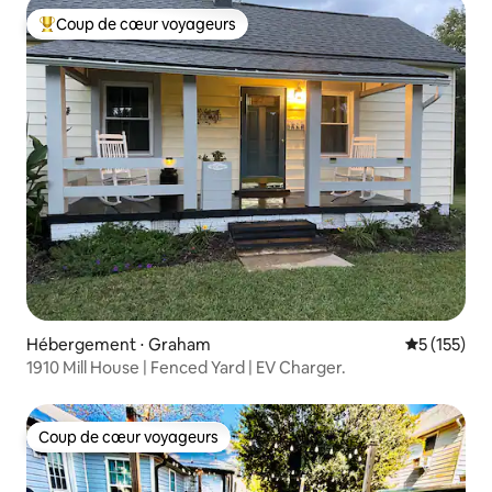
Coup de cœur voyageurs
Coups de cœur voyageurs les plus appréciés
Hébergement ⋅ Graham
Évaluation 
5 (155)
1910 Mill House | Fenced Yard | EV Charger.
Coup de cœur voyageurs
Coup de cœur voyageurs