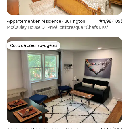
Appartement en résidence ⋅ Burlington
Évaluation moy
4,98 (109)
McCauley House D | Privé, pittoresque *Chefs Kiss*
Coup de cœur voyageurs
Coup de cœur voyageurs