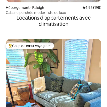
Hébergement ⋅ Raleigh
Évaluation moy
4,95 (198)
Cabane perchée moderniste de luxe
Locations d'appartements avec
climatisation
Coup de cœur voyageurs
Coups de cœur voyageurs les plus appréciés