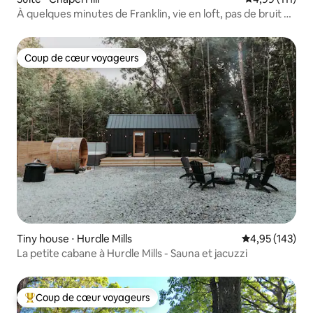
À quelques minutes de Franklin, vie en loft, pas de bruit de
la ville !
Coup de cœur voyageurs
Coup de cœur voyageurs
Tiny house ⋅ Hurdle Mills
Évaluation moy
4,95 (143)
La petite cabane à Hurdle Mills - Sauna et jacuzzi
Coup de cœur voyageurs
Coups de cœur voyageurs les plus appréciés