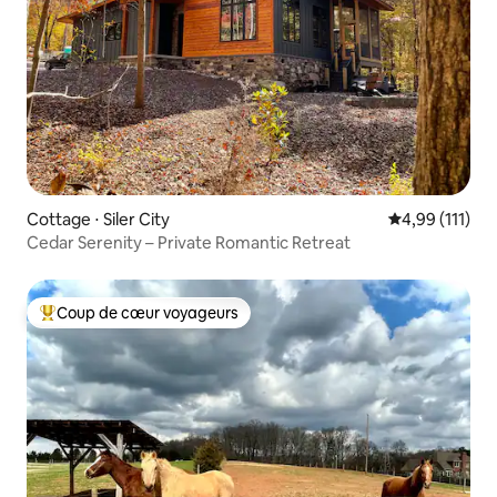
Cottage ⋅ Siler City
Évaluation moy
4,99 (111)
Cedar Serenity – Private Romantic Retreat
Coup de cœur voyageurs
Coups de cœur voyageurs les plus appréciés