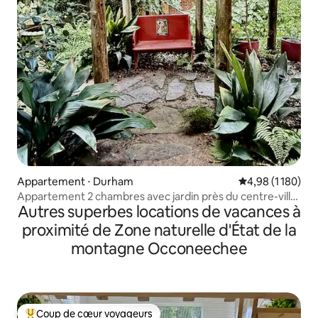
Appartement ⋅ Durham
Évaluation moyen
4,98 (1 180)
Appartement 2 chambres avec jardin près du centre-ville
Autres superbes locations de vacances à
de Durham
proximité de Zone naturelle d'État de la
montagne Occoneechee
Coup de cœur voyageurs