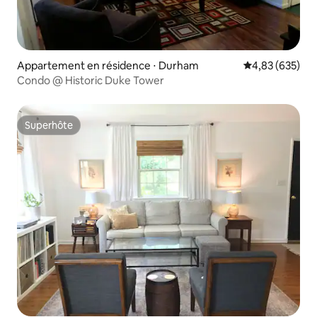
Appartement en résidence ⋅ Durham
Évaluation moy
4,83 (635)
Condo @ Historic Duke Tower
Superhôte
Superhôte