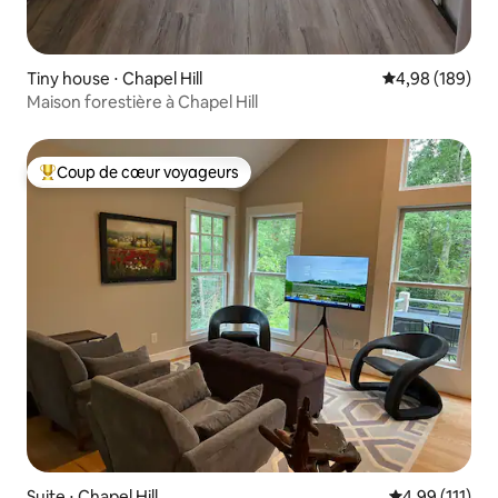
Tiny house ⋅ Chapel Hill
Évaluation moy
4,98 (189)
Maison forestière à Chapel Hill
Coup de cœur voyageurs
Coups de cœur voyageurs les plus appréciés
Suite ⋅ Chapel Hill
Évaluation moy
4,99 (111)