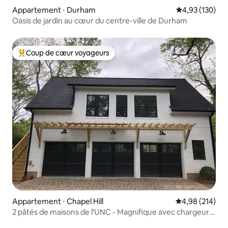
Appartement ⋅ Durham
Évaluation moy
4,93 (130)
Oasis de jardin au cœur du centre-ville de Durham
Coup de cœur voyageurs
Coups de cœur voyageurs les plus appréciés
Appartement ⋅ Chapel Hill
Évaluation moy
4,98 (214)
2 pâtés de maisons de l'UNC - Magnifique avec chargeur
Tesla !