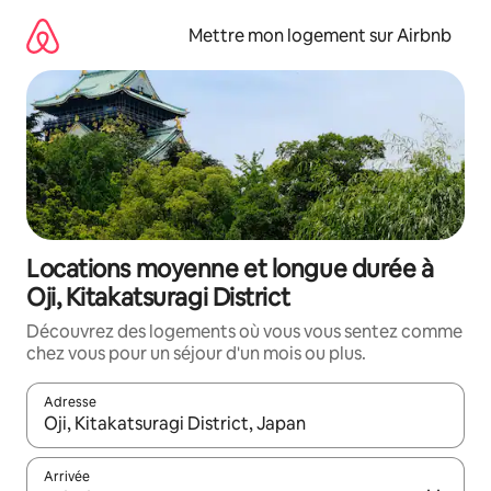
Aller
directement
Mettre mon logement sur Airbnb
au
contenu
Locations moyenne et longue durée à
Oji, Kitakatsuragi District
Découvrez des logements où vous vous sentez comme
chez vous pour un séjour d'un mois ou plus.
Adresse
Lorsque les résultats s'affichent, utilisez les flèches vers le hau
Arrivée