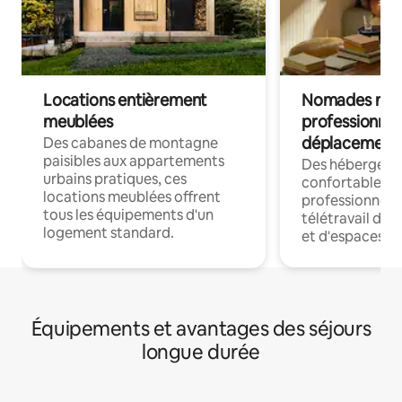
Locations entièrement
Nomades num
meublées
professionnel
déplacement
Des cabanes de montagne
paisibles aux appartements
Des hébergem
urbains pratiques, ces
confortables p
locations meublées offrent
professionnels
tous les équipements d'un
télétravail dis
logement standard.
et d'espaces de
Équipements et avantages des séjours
longue durée