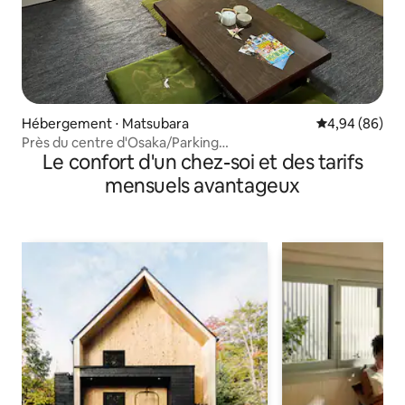
Hébergement ⋅ Matsubara
Évaluation mo
4,94 (86)
Près du centre d'Osaka/Parking
Le confort d'un chez-soi et des tarifs
gratuit/110 m²/3 chambres/Cuisine et salle à
manger/2 salles de bain
mensuels avantageux