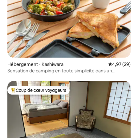
Hébergement ⋅ Kashiwara
Évaluation mo
4,97 (29)
Sensation de camping en toute simplicité dans un
hébergement privé | À 2 minutes à pied de la gare |
Supermarché et supérette à 1 minute à pied | À 30
minutes de Namba et de Nara
Coup de cœur voyageurs
Coups de cœur voyageurs les plus appréciés