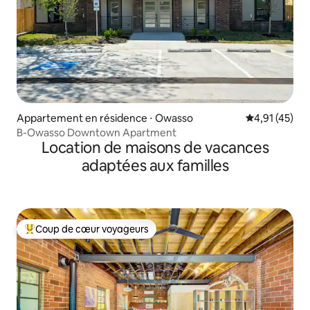
Appartement en résidence ⋅ Owasso
Évaluation mo
4,91 (45)
B-Owasso Downtown Apartment
Location de maisons de vacances
adaptées aux familles
Coup de cœur voyageurs
Coups de cœur voyageurs les plus appréciés