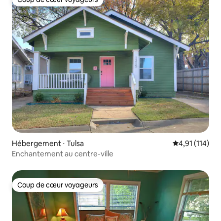
Coup de cœur voyageurs
Hébergement ⋅ Tulsa
Évaluation moy
4,91 (114)
Enchantement au centre-ville
Coup de cœur voyageurs
Coup de cœur voyageurs