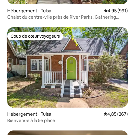
Hébergement ⋅ Tulsa
Évaluation moy
4,95 (991)
Chalet du centre-ville près de River Parks, Gathering
Place
Coup de cœur voyageurs
Coup de cœur voyageurs
Hébergement ⋅ Tulsa
Évaluation moy
4,85 (267)
Bienvenue à la 5e place