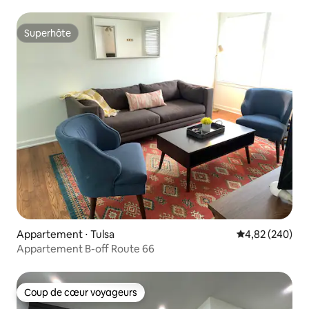
Superhôte
Superhôte
Appartement ⋅ Tulsa
Évaluation moy
4,82 (240)
Appartement B-off Route 66
Coup de cœur voyageurs
Coup de cœur voyageurs