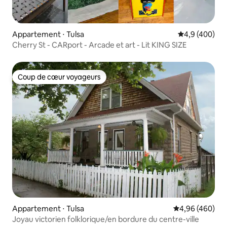
Appartement ⋅ Tulsa
Évaluation mo
4,9 (400)
Cherry St - CARport - Arcade et art - Lit KING SIZE
Coup de cœur voyageurs
Coup de cœur voyageurs
Appartement ⋅ Tulsa
Évaluation moy
4,96 (460)
Joyau victorien folklorique/en bordure du centre-ville