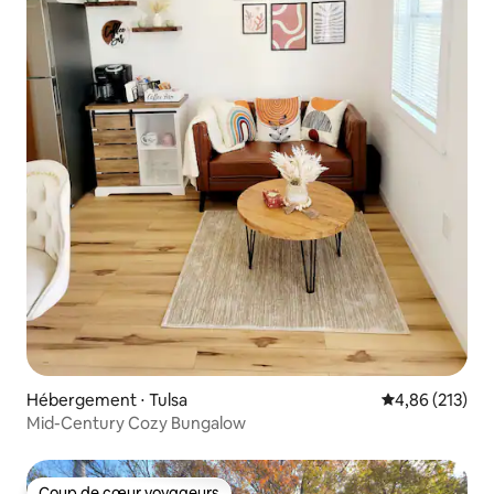
Hébergement ⋅ Tulsa
Évaluation moy
4,86 (213)
Mid-Century Cozy Bungalow
Coup de cœur voyageurs