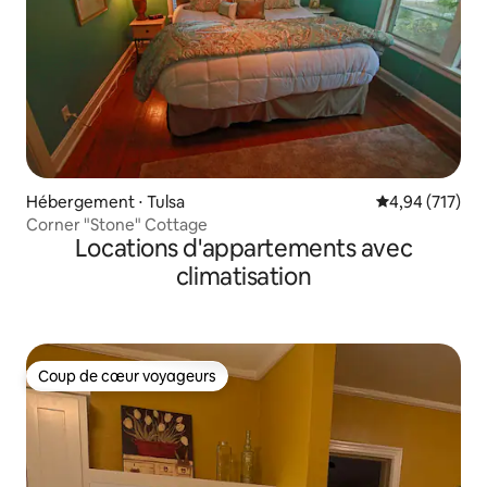
Hébergement ⋅ Tulsa
Évaluation moy
4,94 (717)
Corner "Stone" Cottage
Locations d'appartements avec
climatisation
Coup de cœur voyageurs
Coup de cœur voyageurs