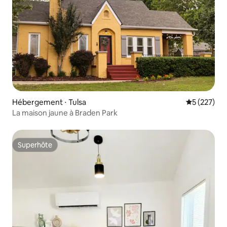
Hébergement ⋅ Tulsa
Évaluation 
5 (227)
La maison jaune à Braden Park
Superhôte
Superhôte