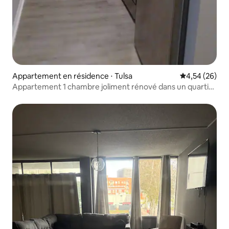
Appartement en résidence ⋅ Tulsa
Évaluation mo
4,54 (26)
Appartement 1 chambre joliment rénové dans un quartier
génial !