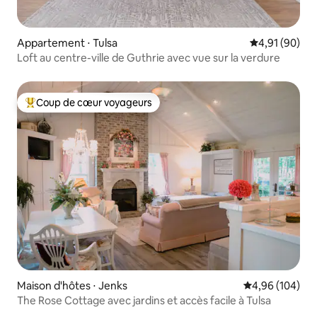
Appartement ⋅ Tulsa
Évaluation mo
4,91 (90)
Loft au centre-ville de Guthrie avec vue sur la verdure
Coup de cœur voyageurs
Coups de cœur voyageurs les plus appréciés
Maison d'hôtes ⋅ Jenks
Évaluation moy
4,96 (104)
The Rose Cottage avec jardins et accès facile à Tulsa