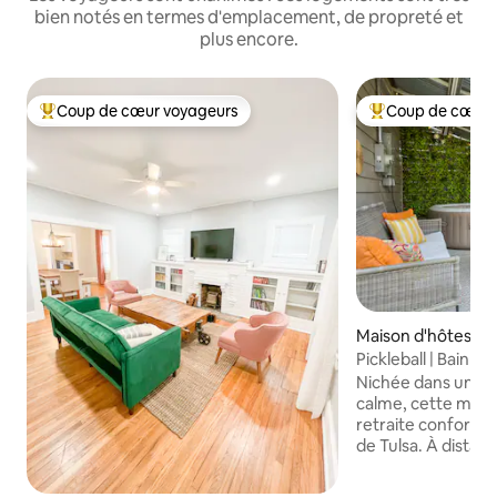
bien notés en termes d'emplacement, de propreté et
plus encore.
Coup de cœur voyageurs
Coup de cœur 
Coups de cœur voyageurs les plus appréciés
Coups de cœur vo
Maison d'hôtes ⋅ T
Pickleball | Bain à
Centre-ville
Nichée dans un qua
calme, cette mais
retraite confortab
de Tulsa. À dista
restaurants et de
animés sur Cherry