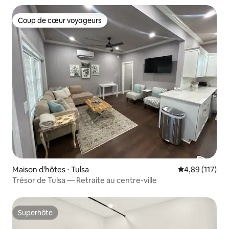
Coup de cœur voyageurs
Coup de cœur voyageurs
Maison d'hôtes ⋅ Tulsa
Évaluation moy
4,89 (117)
Trésor de Tulsa — Retraite au centre-ville
Superhôte
Superhôte