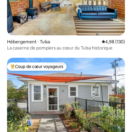
Hébergement ⋅ Tulsa
Évaluation moy
4,98 (130)
La caserne de pompiers au cœur du Tulsa historique
Coup de cœur voyageurs
Coups de cœur voyageurs les plus appréciés