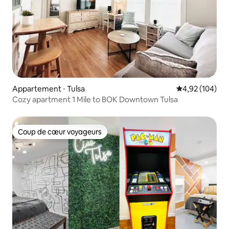
Appartement ⋅ Tulsa
Évaluation moy
4,92 (104)
Cozy apartment 1 Mile to BOK Downtown Tulsa
Coup de cœur voyageurs
Coup de cœur voyageurs