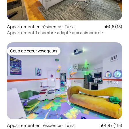
Appartement en résidence ⋅ Tulsa
Évaluation m
4,6 (15)
​Appartement 1 chambre adapté aux animaux de
compagnie avec piscine à Midtown Tulsa
Coup de cœur voyageurs
Coup de cœur voyageurs
Appartement en résidence ⋅ Tulsa
Évaluation moy
4,97 (115)