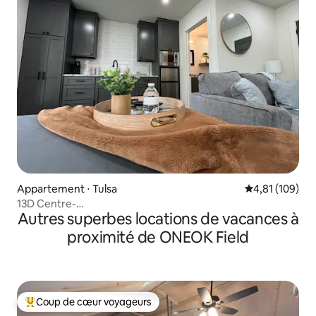
Appartement ⋅ Tulsa
Évaluation moy
4,81 (109)
13D Centre-
Autres superbes locations de vacances à
ville/BOK/OSUMed/GatheringP/OsageCasino/BMX
proximité de ONEOK Field
Coup de cœur voyageurs
Coups de cœur voyageurs les plus appréciés