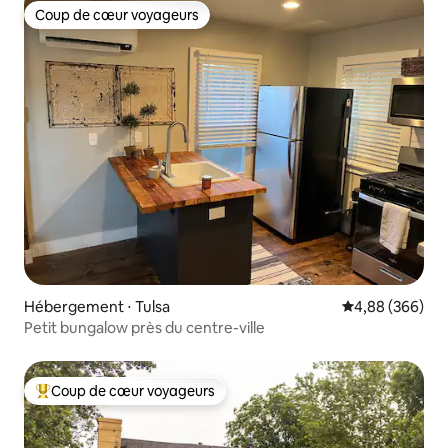
Coup de cœur voyageurs
Coup de cœur voyageurs
Hébergement ⋅ Tulsa
Évaluation moy
4,88 (366)
Petit bungalow près du centre-ville
Coup de cœur voyageurs
Coups de cœur voyageurs les plus appréciés