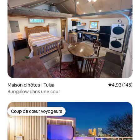
Maison d'hôtes ⋅ Tulsa
Évaluation moy
4,93 (145)
Bungalow dans une cour
Coup de cœur voyageurs
Coup de cœur voyageurs