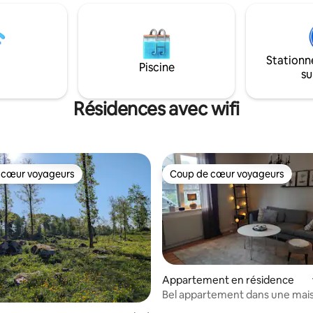
de randonnée et le lac de
cafetière, bouilloire et grille-pai
sont à distance de marche. Les
gratuit et écran de téléviseur 
ristiques de Tiveden sont
Chromecast. Des chargeurs de voiture
e la distance et sont
électrique sont disponibles m
Stationn
s à vélo ou en voiture. Le linge
des frais supplémentaires. Envi
Piscine
su
s serviettes et le ménage final
minutes à pied de la gare et à 
pris. Malheureusement, nous
du centre ville. 200 mètres de l
s pas accueillir d'animaux de
bus le plus proche. Un maximu
Résidences avec wifi
e, car beaucoup de nos
minutes à pied de l'épicerie la p
sont allergiques à la fourrure.
proche.
 cœur voyageurs
Coup de cœur voyageurs
 cœur voyageurs
Coup de cœur voyageurs
Appartement en résidence
Bel appartement dans une mai
bifamiliale, sauna au feu de bois