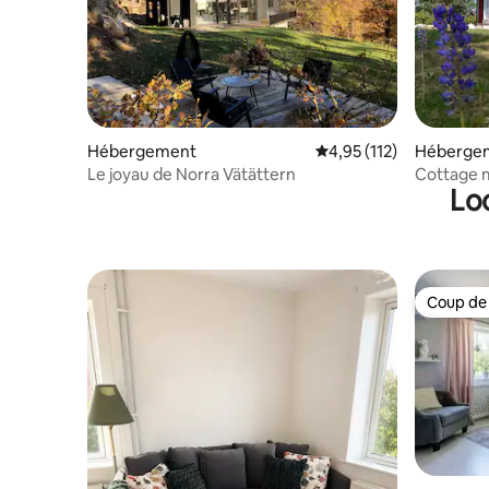
Hébergement
Évaluation moyenne sur
4,95 (112)
Héberge
Le joyau de Norra Vätättern
Cottage 
Lo
forêt
Coup de
Coup de