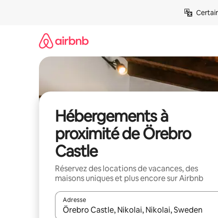
Aller
Certai
directement
au
contenu
Hébergements à
proximité de Örebro
Castle
Réservez des locations de vacances, des
maisons uniques et plus encore sur Airbnb
Adresse
Lorsque les résultats s'affichent, utilisez les flèc