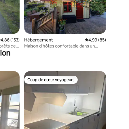
taires : 4,96 sur 5
valuation moyenne sur la base de 153 commentaires : 4,86 sur 5
4,86 (153)
Hébergement
Évaluation moyenne su
4,99 (85)
orêts de
Maison d'hôtes confortable dans un
ion
quartier calme près de l'université
Coup de cœur voyageurs
Coup de cœur voyageurs