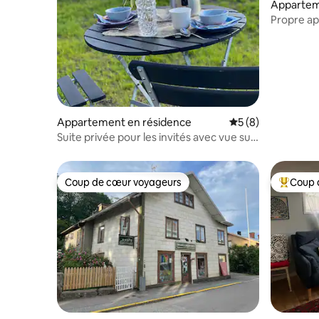
Appartem
Propre a
Appartement en résidence
Évaluation moyenn
5 (8)
Suite privée pour les invités avec vue sur
le lac Norasjön
Coup de cœur voyageurs
Coup 
Coup de cœur voyageurs
Coups de