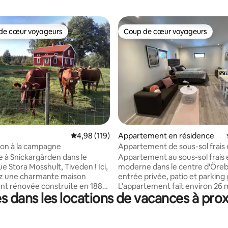
de cœur voyageurs
Coup de cœur voyageurs
 cœur voyageurs les plus appréciés
Coup de cœur voyageurs
la base de 139 commentaires : 4,88 sur 5
Évaluation moyenne sur la base de 119 comme
4,98 (119)
Appartement en résidence
son à la campagne
Appartement de sous-sol frais 
avec terrasse
 à Snickargården dans le
Appartement au sous-sol frais 
e Stora Mosshult, Tiveden ! Ici,
moderne dans le centre d'Öreb
ez une charmante maison
entrée privée, patio et parking 
t rénovée construite en 1886
L'appartement fait environ 26 m
 dans les locations de vacances à pro
a place pour un maximum de 8
dispose de sa propre salle de ba
 Dans la maison, il y a toutes
sa propre cuisine. La cuisine es
dités de notre époque, mais
d'un réfrigérateur avec compa
étails enregistrés avant. Les
congélateur, cuisinière, friteus