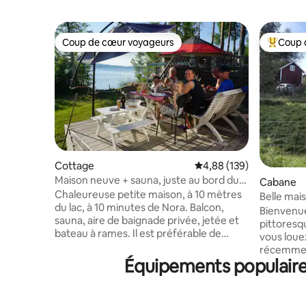
Coup de cœur voyageurs
Coup 
Coup de cœur voyageurs
Coups de
Cottage
Évaluation moyenne sur 
4,88 (139)
Maison neuve + sauna, juste au bord du
Cabane
lac
Chaleureuse petite maison, à 10 mètres
Belle mai
du lac, à 10 minutes de Nora. Balcon,
Bienvenue
sauna, aire de baignade privée, jetée et
pittoresqu
bateau à rames. Il est préférable de
vous lou
profiter des couchers de soleil dans le
récemmen
hamac sur la jetée (heure d'été). Le
Équipements populaires
avec de l
bâtiment principal est nouvellement
personnes.
construit en 2021 avec une nouvelle
les commo
cuisine et une salle de bains fraîches.
avec des d