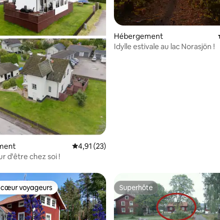
Hébergement
Idylle estivale au lac Norasjön !
ment
Évaluation moyenne sur la base de 23 comme
4,91 (23)
r d'être chez soi !
 cœur voyageurs
Superhôte
 cœur voyageurs
Superhôte