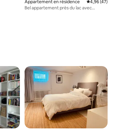
Appartement en résidence
Évaluation moyenne su
4,96 (47)
entaires : 4,9 sur 5
Bel appartement près du lac avec
parking privé, entrée indépendante