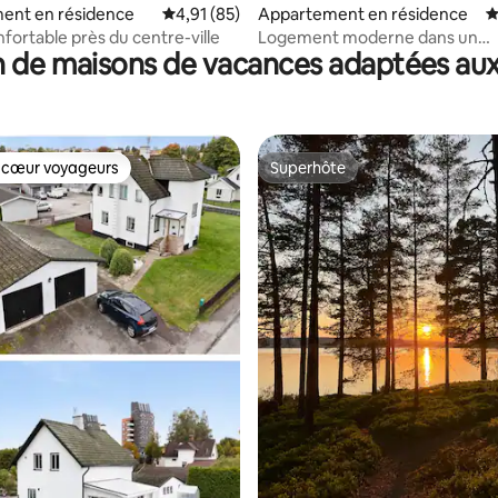
 la base de 63 commentaires : 4,87 sur 5
ent en résidence
Évaluation moyenne sur la base de 85 comme
4,91 (85)
Appartement en résidence
É
nfortable près du centre-ville
Logement moderne dans un
 de maisons de vacances adaptées aux
environnement naturel !
 cœur voyageurs
Superhôte
 cœur voyageurs
Superhôte
r la base de 78 commentaires : 4,91 sur 5