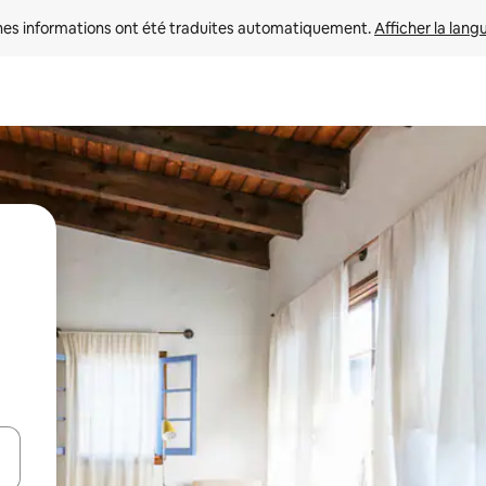
nes informations ont été traduites automatiquement. 
Afficher la lang
hes vers le haut et vers le bas pour les parcourir ou en appuyant et en fai