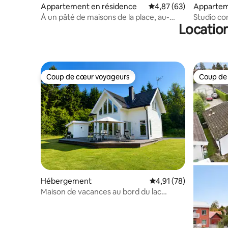
Appartement en résidence
Évaluation moyenne sur
4,87 (63)
Appartem
À un pâté de maisons de la place, au-
Studio co
Location
dessus de la boutique de jouets de
Johan !
Coup de cœur voyageurs
Coup de
Coup de cœur voyageurs
Coup de
Hébergement
Évaluation moyenne su
4,91 (78)
Maison de vacances au bord du lac
Skagern - recharge gratuite pour voiture
électrique