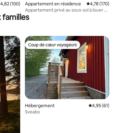
ntaires : 4,91 sur 5
valuation moyenne sur la base de 100 commentaires : 4,82 sur 5
4,82 (100)
Appartement en résidence
Évaluation moyenne sur
4,78 (170)
Appartement privé au sous-sol à louer au
 familles
centre d'Örebro
Coup de cœur voyageurs
Coup de cœur voyageurs
Hébergement
Évaluation moyenne su
4,95 (61)
Sveabo