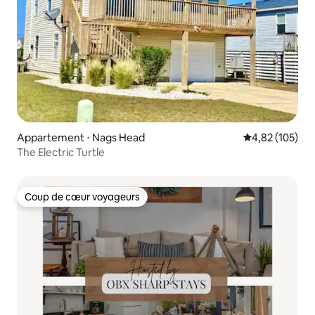
Appartement ⋅ Nags Head
Évaluation moy
4,82 (105)
The Electric Turtle
Coup de cœur voyageurs
Coup de cœur voyageurs