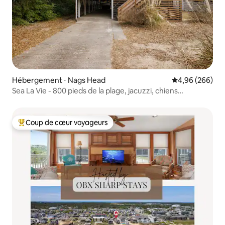
Hébergement ⋅ Nags Head
Évaluation moy
4,96 (266)
Sea La Vie - 800 pieds de la plage, jacuzzi, chiens
acceptés !
Coup de cœur voyageurs
Coups de cœur voyageurs les plus appréciés