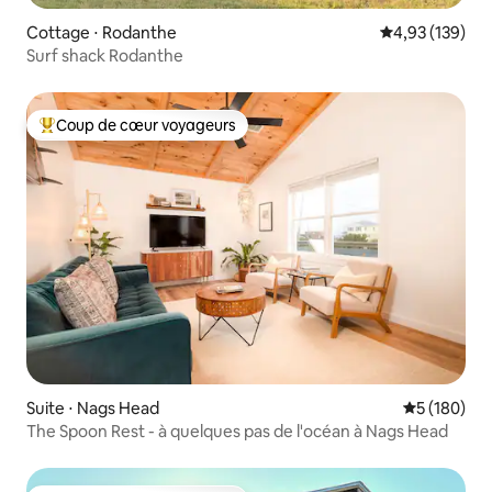
Cottage ⋅ Rodanthe
Évaluation moy
4,93 (139)
Surf shack Rodanthe
Coup de cœur voyageurs
Coups de cœur voyageurs les plus appréciés
Suite ⋅ Nags Head
Évaluation 
5 (180)
The Spoon Rest - à quelques pas de l'océan à Nags Head