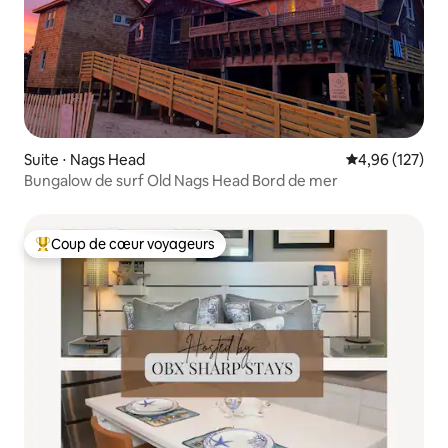
Suite ⋅ Nags Head
Évaluation moy
4,96 (127)
Bungalow de surf Old Nags Head Bord de mer
Coup de cœur voyageurs
Coups de cœur voyageurs les plus appréciés