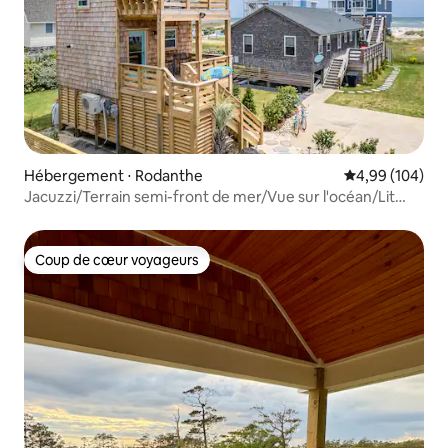
Hébergement ⋅ Rodanthe
Évaluation moy
4,99 (104)
Jacuzzi/Terrain semi-front de mer/Vue sur l'océan/Lit
King
Coup de cœur voyageurs
Coup de cœur voyageurs