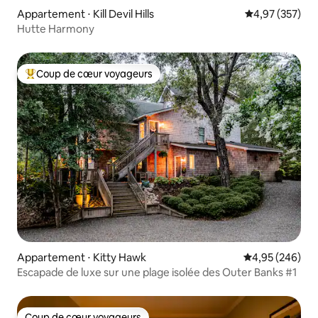
Appartement ⋅ Kill Devil Hills
Évaluation moy
4,97 (357)
Hutte Harmony
Coup de cœur voyageurs
Coups de cœur voyageurs les plus appréciés
Appartement ⋅ Kitty Hawk
Évaluation moy
4,95 (246)
Escapade de luxe sur une plage isolée des Outer Banks #1
Coup de cœur voyageurs