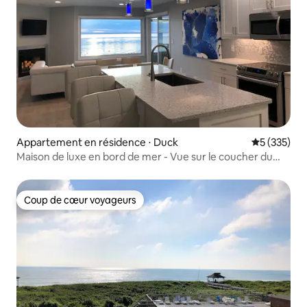
Appartement en résidence ⋅ Duck
Évaluation 
5 (335)
Maison de luxe en bord de mer - Vue sur le coucher du
soleil, bains à remous
Coup de cœur voyageurs
Coup de cœur voyageurs