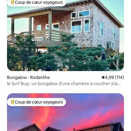
Coup de cœur voyageurs
Coups de cœur voyageurs les plus appréciés
Bungalow ⋅ Rodanthe
Évaluation moy
4,99 (114)
le Surf Bug : un bungalow d'une chambre à coucher à la
mode
Coup de cœur voyageurs
Coups de cœur voyageurs les plus appréciés