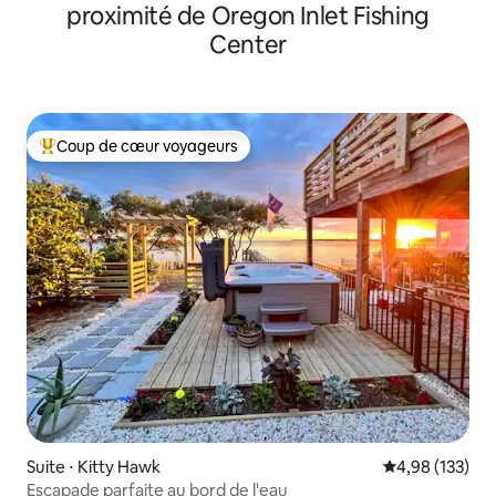
proximité de Oregon Inlet Fishing
Center
Coup de cœur voyageurs
Coups de cœur voyageurs les plus appréciés
Suite ⋅ Kitty Hawk
Évaluation moy
4,98 (133)
Escapade parfaite au bord de l'eau