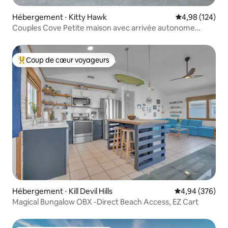
Hébergement ⋅ Kitty Hawk
Évaluation moy
4,98 (124)
Couples Cove Petite maison avec arrivée autonome
(piscine, vélos)
Coup de cœur voyageurs
Coups de cœur voyageurs les plus appréciés
Hébergement ⋅ Kill Devil Hills
Évaluation moy
4,94 (376)
Magical Bungalow OBX -Direct Beach Access, EZ Cart