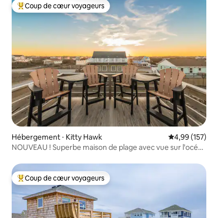
Coup de cœur voyageurs
Coups de cœur voyageurs les plus appréciés
Hébergement ⋅ Kitty Hawk
Évaluation moy
4,99 (157)
NOUVEAU ! Superbe maison de plage avec vue sur l'océan
et jacuzzi !
Coup de cœur voyageurs
Coups de cœur voyageurs les plus appréciés