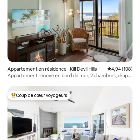
Appartement en résidence ⋅ Kill Devil Hills
Évaluation moy
4,94 (108)
Appartement rénové en bord de mer, 2 chambres, draps
inclus
Coup de cœur voyageurs
Coups de cœur voyageurs les plus appréciés