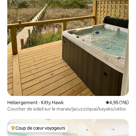
Hébergement ⋅ Kitty Hawk
Évaluation moy
4,95 (116)
Coucher de soleil sur le marais/jacuzzi/quai/kayaks/vélos
Coup de cœur voyageurs
Coups de cœur voyageurs les plus appréciés