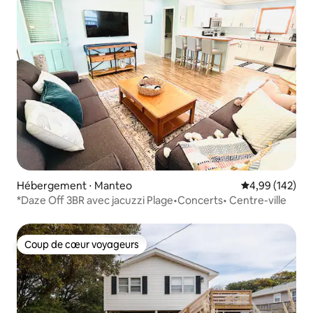
Hébergement ⋅ Manteo
Évaluation moy
4,99 (142)
*Daze Off 3BR avec jacuzzi Plage•Concerts• Centre-ville
Coup de cœur voyageurs
Coup de cœur voyageurs