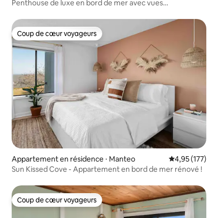
Penthouse de luxe en bord de mer avec vues
imprenables !
Coup de cœur voyageurs
Coup de cœur voyageurs
Appartement en résidence ⋅ Manteo
Évaluation moy
4,95 (177)
Sun Kissed Cove - Appartement en bord de mer rénové !
Coup de cœur voyageurs
Coup de cœur voyageurs