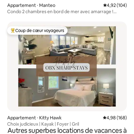
Appartement ⋅ Manteo
Évaluation moy
4,92 (104)
Condo 2 chambres en bord de mer avec amarrage !
~Pirates Cove~
Coup de cœur voyageurs
Coups de cœur voyageurs les plus appréciés
Appartement ⋅ Kitty Hawk
Évaluation moy
4,98 (168)
Choix judicieux | Kayak | Foyer | Gril
Autres superbes locations de vacances à