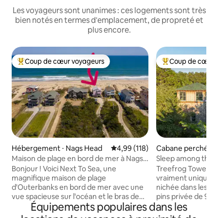
Les voyageurs sont unanimes : ces logements sont très
bien notés en termes d'emplacement, de propreté et
plus encore.
Coup de cœur voyageurs
Coup de cœur 
Coups de cœur voyageurs les plus appréciés
Coups de cœur vo
Hébergement ⋅ Nags Head
Évaluation moyenne sur la base 
4,99 (118)
Cabane perchée ⋅
ad
Maison de plage en bord de mer à Nags
Sleep among the t
Head - avec des extras !
beach, bikes!
Bonjour ! Voici Next To Sea, une
Treefrog Tower o
magnifique maison de plage
vraiment unique s
d'Outerbanks en bord de mer avec une
nichée dans les ar
vue spacieuse sur l'océan et le bras de
pins privée de 9 ac
Équipements populaires dans les
mer. Conçue dans un souci de confort
parc d'État de Joc
optimal pour les voyageurs et chargée
pouvez littéraleme