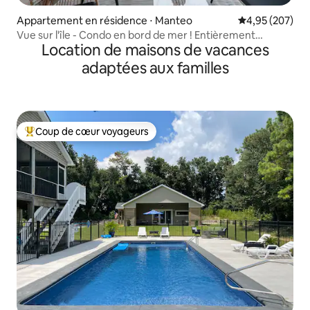
Appartement en résidence ⋅ Manteo
Évaluation moy
4,95 (207)
Vue sur l'île - Condo en bord de mer ! Entièrement
Location de maisons de vacances
rénové !
adaptées aux familles
Coup de cœur voyageurs
Coups de cœur voyageurs les plus appréciés