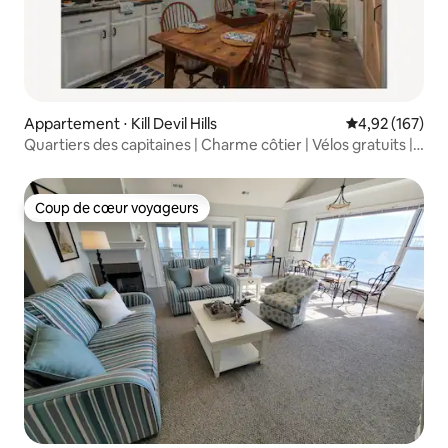
Appartement ⋅ Kill Devil Hills
Évaluation moy
4,92 (167)
Quartiers des capitaines | Charme côtier | Vélos gratuits |
MP6
Coup de cœur voyageurs
Coup de cœur voyageurs