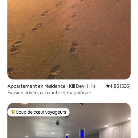
Appartement en résidence ⋅ Kill Devil Hills
Évaluation moy
4,85 (536)
Évasion privée, relaxante et magnifique
Coup de cœur voyageurs
Coups de cœur voyageurs les plus appréciés