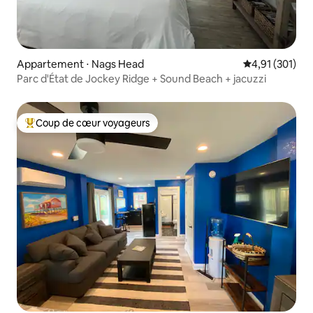
Appartement ⋅ Nags Head
Évaluation moy
4,91 (301)
Parc d'État de Jockey Ridge + Sound Beach + jacuzzi
Coup de cœur voyageurs
Coups de cœur voyageurs les plus appréciés