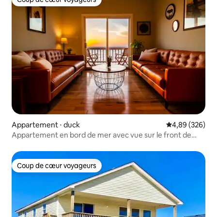
Coup de cœur voyageurs
Appartement ⋅ duck
Évaluation moy
4,89 (326)
Appartement en bord de mer avec vue sur le front de
mer
Coup de cœur voyageurs
Coup de cœur voyageurs