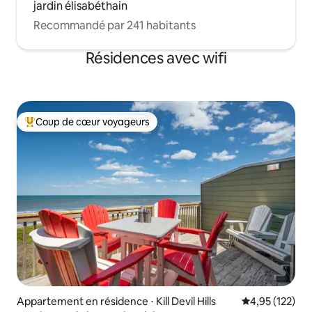
jardin élisabéthain
Recommandé par 241 habitants
Résidences avec wifi
Coup de cœur voyageurs
Coups de cœur voyageurs les plus appréciés
Appartement en résidence ⋅ Kill Devil Hills
Évaluation moy
4,95 (122)