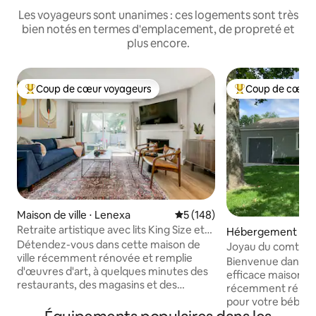
Les voyageurs sont unanimes : ces logements sont très
bien notés en termes d'emplacement, de propreté et
plus encore.
Coup de cœur voyageurs
Coup de cœur 
Coups de cœur voyageurs les plus appréciés
Coups de cœur vo
Maison de ville ⋅ Lenexa
Évaluation moyenne sur la ba
5 (148)
Retraite artistique avec lits King Size et
Hébergement ⋅ Ol
patio privé
Détendez-vous dans cette maison de
Joyau du comté d
ville récemment rénovée et remplie
Bienvenue dans no
d'œuvres d'art, à quelques minutes des
efficace maison d
restaurants, des magasins et des
récemment rénové
divertissements. Deux chambres avec lit
pour votre bébé à 
King Size et téléviseurs intelligents pour
maison loin de ch