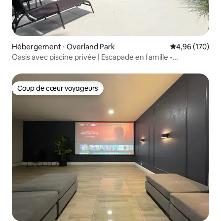
Hébergement ⋅ Overland Park
Évaluation moy
4,96 (170)
Oasis avec piscine privée | Escapade en famille •
4 chambres pour 10 personnes
Coup de cœur voyageurs
Coup de cœur voyageurs