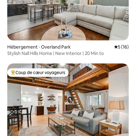
Hébergement ⋅ Overland Park
Évaluation
5 (16)
Stylish Nall Hills Home | New Interior | 20 Min to
Coup de cœur voyageurs
Coups de cœur voyageurs les plus appréciés