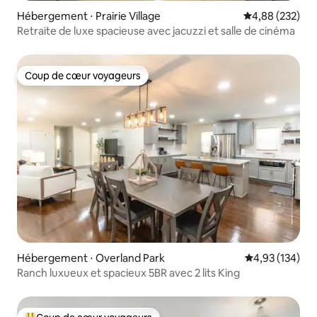
Hébergement ⋅ Prairie Village
Évaluation moy
4,88 (232)
Retraite de luxe spacieuse avec jacuzzi et salle de cinéma
Coup de cœur voyageurs
Coup de cœur voyageurs
Hébergement ⋅ Overland Park
Évaluation moy
4,93 (134)
Ranch luxueux et spacieux 5BR avec 2 lits King