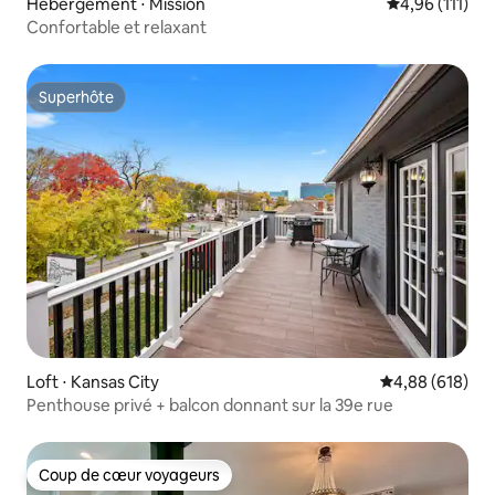
Hébergement ⋅ Mission
Évaluation moy
4,96 (111)
Confortable et relaxant
Superhôte
Superhôte
Loft ⋅ Kansas City
Évaluation moy
4,88 (618)
Penthouse privé + balcon donnant sur la 39e rue
Coup de cœur voyageurs
Coup de cœur voyageurs