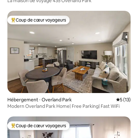
La maison de voyage 435 Overland Park
Coup de cœur voyageurs
Coups de cœur voyageurs les plus appréciés
Hébergement ⋅ Overland Park
Évaluation
5 (13)
Modern Overland Park Home| Free Parking| Fast WiFi
Coup de cœur voyageurs
Coups de cœur voyageurs les plus appréciés