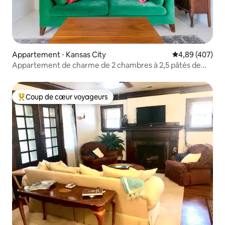
Appartement ⋅ Kansas City
Évaluation moy
4,89 (407)
Appartement de charme de 2 chambres à 2,5 pâtés de
maisons du tramway
Coup de cœur voyageurs
Coups de cœur voyageurs les plus appréciés