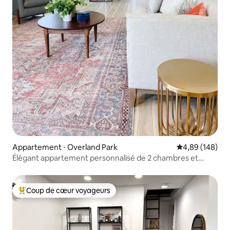
Appartement ⋅ Overland Park
Évaluation moy
4,89 (148)
Élégant appartement personnalisé de 2 chambres et
2 salles de bain
Coup de cœur voyageurs
Coups de cœur voyageurs les plus appréciés