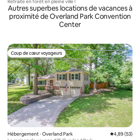
Retraite en forêt en pleine ville !
Autres superbes locations de vacances à
proximité de Overland Park Convention
Center
Coup de cœur voyageurs
Coup de cœur voyageurs
Hébergement ⋅ Overland Park
Évaluation mo
4,89 (53)