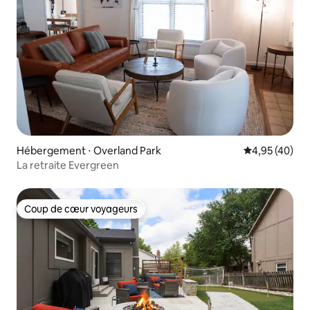
Hébergement ⋅ Overland Park
Évaluation mo
4,95 (40)
La retraite Evergreen
Coup de cœur voyageurs
Coup de cœur voyageurs