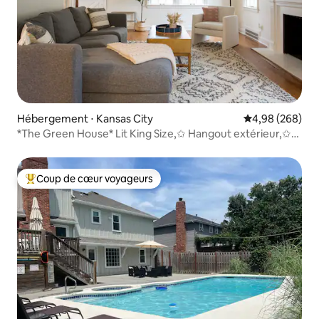
Hébergement ⋅ Kansas City
Évaluation moy
4,98 (268)
*The Green House* Lit King Size,✩ Hangout extérieur,✩
Netflix
Coup de cœur voyageurs
Coups de cœur voyageurs les plus appréciés