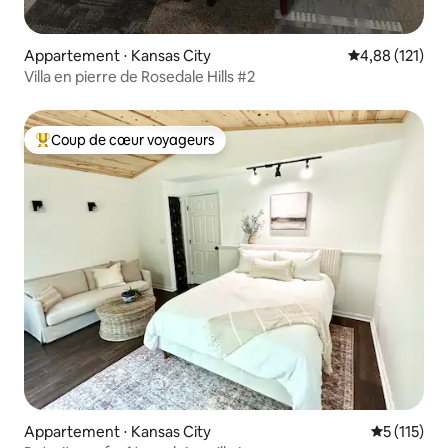
Appartement ⋅ Kansas City
Évaluation moy
4,88 (121)
Villa en pierre de Rosedale Hills #2
Coup de cœur voyageurs
Coups de cœur voyageurs les plus appréciés
Appartement ⋅ Kansas City
Évaluation 
5 (115)