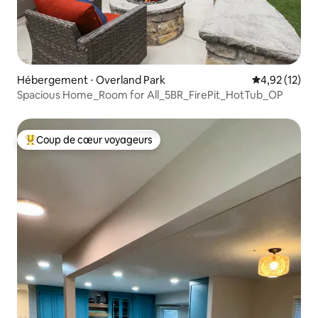
Hébergement ⋅ Overland Park
Évaluation mo
4,92 (12)
Spacious Home_Room for All_5BR_FirePit_HotTub_OP
Coup de cœur voyageurs
Coups de cœur voyageurs les plus appréciés