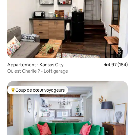
Appartement ⋅ Kansas City
Évaluation moy
4,97 (184)
Où est Charlie ? - Loft garage
Coup de cœur voyageurs
Coups de cœur voyageurs les plus appréciés