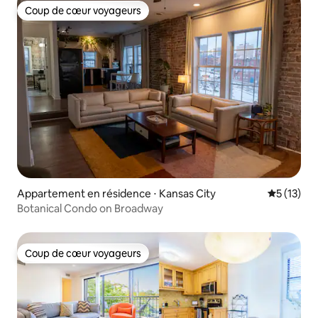
Coup de cœur voyageurs
Coup de cœur voyageurs
Appartement en résidence ⋅ Kansas City
Évaluation
5 (13)
Botanical Condo on Broadway
Coup de cœur voyageurs
Coup de cœur voyageurs