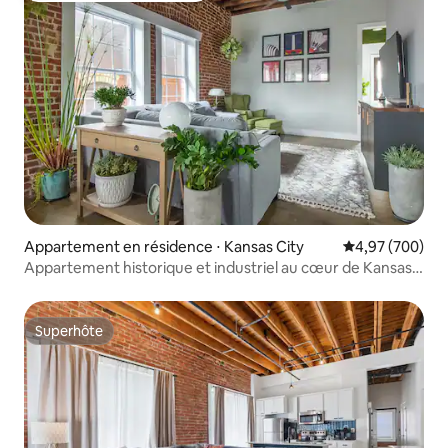
Appartement en résidence ⋅ Kansas City
Évaluation moy
4,97 (700)
Appartement historique et industriel au cœur de Kansas
City
Superhôte
Superhôte