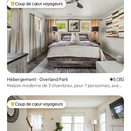
Coup de cœur voyageurs
Coups de cœur voyageurs les plus appréciés
Hébergement ⋅ Overland Park
Évaluation
5 (35)
Maison moderne de 3 chambres, pour 7 personnes, avec
Wi-Fi gratuit et parking
Coup de cœur voyageurs
Coups de cœur voyageurs les plus appréciés