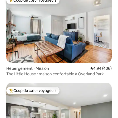
Coup de cœur voyageurs
Coups de cœur voyageurs les plus appréciés
Hébergement ⋅ Mission
Évaluation moy
4,94 (406)
The Little House : maison confortable à Overland Park
Coup de cœur voyageurs
Coups de cœur voyageurs les plus appréciés