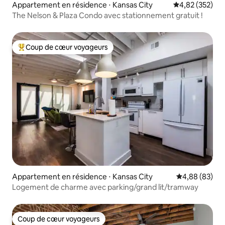
Appartement en résidence ⋅ Kansas City
Évaluation moy
4,82 (352)
The Nelson & Plaza Condo avec stationnement gratuit !
Coup de cœur voyageurs
Coups de cœur voyageurs les plus appréciés
Appartement en résidence ⋅ Kansas City
Évaluation mo
4,88 (83)
Logement de charme avec parking/grand lit/tramway
Coup de cœur voyageurs
Coup de cœur voyageurs