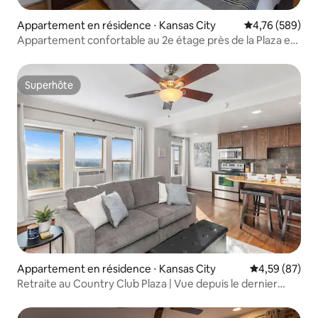
Appartement en résidence ⋅ Kansas City
Évaluation moy
4,76 (589)
Appartement confortable au 2e étage près de la Plaza et
de Westport | 08
Superhôte
Superhôte
Appartement en résidence ⋅ Kansas City
Évaluation mo
4,59 (87)
Retraite au Country Club Plaza | Vue depuis le dernier
étage