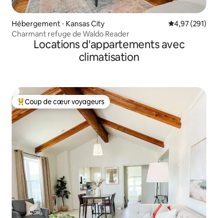
Hébergement ⋅ Kansas City
Évaluation moy
4,97 (291)
Charmant refuge de Waldo Reader
Locations d'appartements avec
climatisation
Coup de cœur voyageurs
Coups de cœur voyageurs les plus appréciés