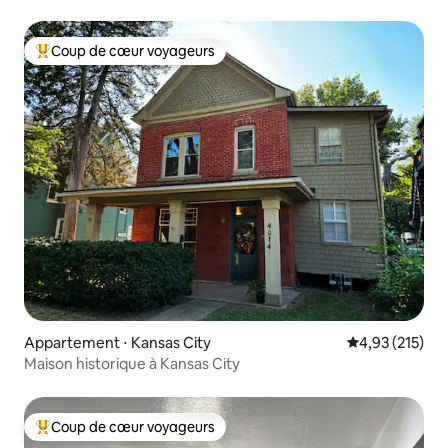
Coup de cœur voyageurs
Coups de cœur voyageurs les plus appréciés
Appartement ⋅ Kansas City
Évaluation moy
4,93 (215)
Maison historique à Kansas City
Coup de cœur voyageurs
Coups de cœur voyageurs les plus appréciés