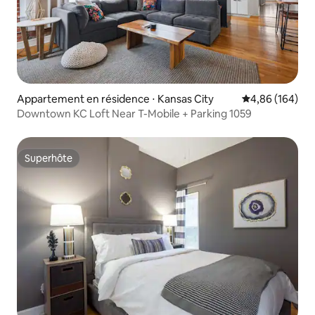
Appartement en résidence ⋅ Kansas City
Évaluation moy
4,86 (164)
Downtown KC Loft Near T-Mobile + Parking 1059
Superhôte
Superhôte